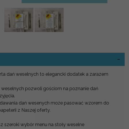
-
rta dań weselnych to elegancki dodatek a zarazem
w weselnych pozwoli gościom na poznanie dań
yjęcia.
odawania dań wesenych może pasować wzorem do
eterii z Naszej oferty.
sz szeroki wybór menu na stoły weselne