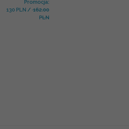
Promocja:
130 PLN
/
162.00
PLN