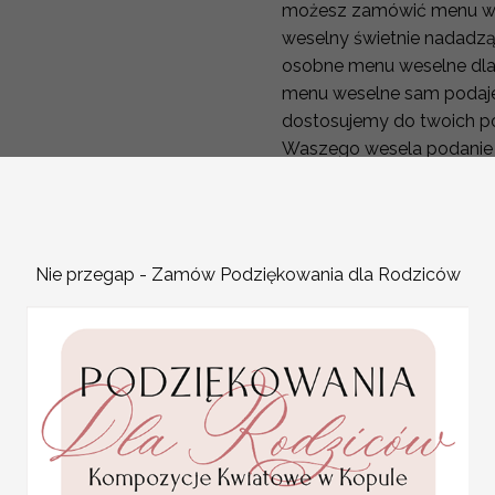
możesz zamówić menu wes
weselny świetnie nadadzą
osobne menu weselne dla 
menu weselne sam podajes
dostosujemy do twoich po
Waszego wesela podanie m
pozwala zaplanować każd
mamy ograniczone miejsce
powinno lub może zawiera
ułatwi gościom zaplanowa
Nie przegap - Zamów Podziękowania dla Rodziców
niespodziankę Dobrze będ
napisem że o owej godzinie
niespodziankę menu wesel
Różnorodna oferta menu 
Sali weselnej i dekoracji 
W naszej ofercie znajdzie
papierze w różnych waria