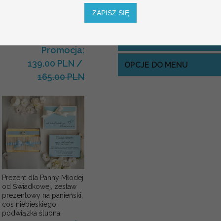
podziękowanie dla Matki i
Ojca Chrzestnego Rama i
ZAPISZ SIĘ
KOLOR PAPIERU NA NIE
kwiaty , Flowerbox Serce
podziękowania dla
chrzestnych na Komunię
KOLOR SZNURKA
Promocja:
139.00 PLN
/
OPCJE DO MENU
165.00 PLN
Prezent dla Panny Młodej
od Świadkowej, zestaw
prezentowy na panieński,
cos niebieskiego
podwiązka ślubna