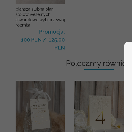
plansza ślubna plan
stołów weselnych,
akwarelowe wybierz swoj
rozmiar
Promocja:
100 PLN
/
125.00
PLN
Polecamy również: