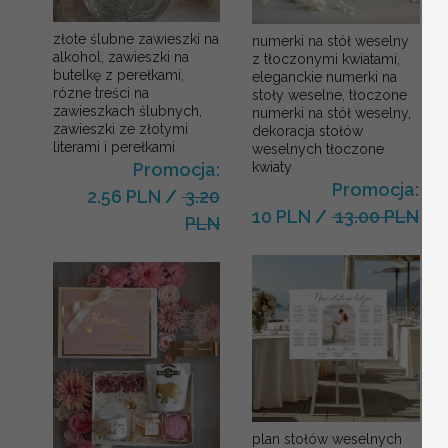
złote ślubne zawieszki na
numerki na stół weselny
alkohol, zawieszki na
z tłoczonymi kwiatami,
butelkę z perełkami,
eleganckie numerki na
rózne treści na
stoły weselne, tłoczone
zawieszkach ślubnych,
numerki na stół weselny,
zawieszki ze złotymi
dekoracja stołów
literami i perełkami
weselnych tłoczone
kwiaty
Promocja:
Promocja:
2.56 PLN
/
3.20
10 PLN
/
13.00 PLN
PLN
plan stołów weselnych