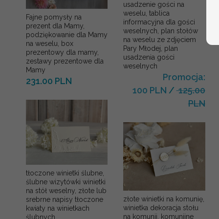
usadzenie gości na
weselu, tablica
Fajne pomysły na
informacyjna dla gości
prezent dla Mamy,
weselnych, plan stołów
podziękowanie dla Mamy
na weselu ze zdjęciem
na weselu, box
Pary Młodej, plan
prezentowy dla mamy,
usadzenia gości
zestawy prezentowe dla
weselnych
Mamy
Promocja:
231.00 PLN
100 PLN
/
125.00
PLN
tłoczone winietki ślubne,
ślubne wizytówki winietki
na stół weselny, złote lub
złote winietki na komunię,
srebrne napisy tłoczone
winietka dekoracja stołu
kwiaty na winietkach
na komunii, komunijne
ślubnych