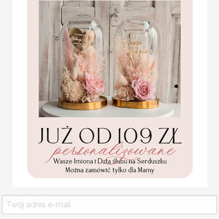
Statuetka pamiątka
Pierwszej Komunii w
MENU WESELNE NA STÓ
pudełku,
Menu weselne w stylu boho.
personalizowana
Pamiątka Komunijna
Projekt do akceptacji wysyłamy w
opakowanie na pieniądze
Promocja:
Istnieje możliwość dopasowania m
85.00 PLN
/
105.00
WYMIARY:
ok. 11x21 cm
PLN
Usługa ekspress:
Dopłata 40% do wartości zamówie
i realizacja w 7 dni roboczych + 4
KOLOR OKŁADKI
Komunijne