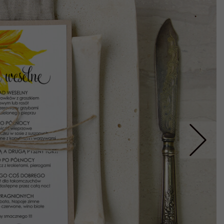
Nastepne