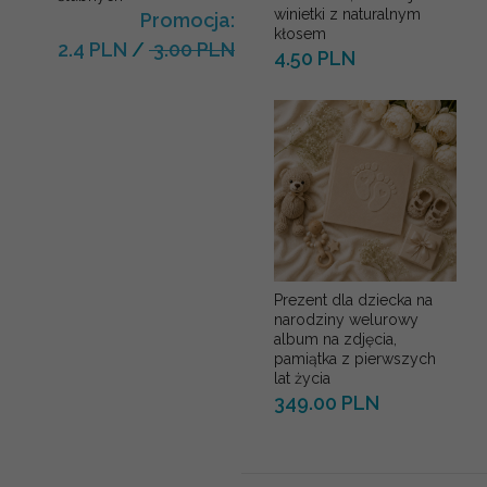
winietki z naturalnym
Promocja:
kłosem
2.4 PLN
/
3.00 PLN
4.50 PLN
Prezent dla dziecka na
narodziny welurowy
album na zdjęcia,
pamiątka z pierwszych
lat życia
349.00 PLN