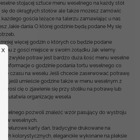
elne stojącej sztuce menu weselnego na każdy stół
 się do okrągłych stołów ale także możesz zamówić
każdego gościa leżące na talerzu zamawiając u nas
z Jakie dania O której godzinie będą podane My się
trzeb.
niej więcej godzin o których co będzie podane
emu z gości miejsce w swoim żołądku Jak wiemy
X
 a zwykle potraw jest bardzo duża ilość menu weselne
ć informacje o godzinie podania tortu weselnego co
nie czasu na weselu Jeśli chcecie zaserwować potrawę
zie jeśli umieście godzine także w menu weselnym z
 prosi cię o zjawienie się przy stoliku na potrawę lub
ne ułatwia organizację wesela
weselnego pozwoli znaleźć wzór pasujący do wystroju
stołów weselnych.
sz welurowe karty dań, tradycyjne drukowane na
ntach kolorystycznych, eleganckie wykonane na pleksie