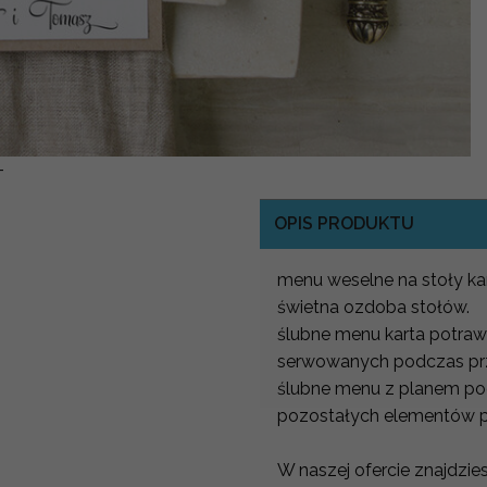
-
OPIS PRODUKTU
menu weselne na stoły ka
świetna ozdoba stołów.
ślubne menu karta potra
serwowanych podczas prz
ślubne menu z planem p
pozostałych elementów pap
W naszej ofercie znajdzie