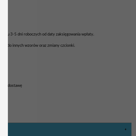
Ł
 ciągu 3-5 dni roboczych od daty zaksięgowania wpłaty.
enu do innych wzorów oraz zmiany czcionki.
nia
8h na dostawę