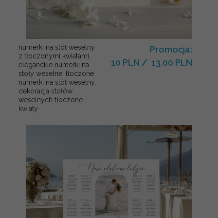
numerki na stół weselny
Promocja:
z tłoczonymi kwiatami,
10 PLN
/
13.00 PLN
eleganckie numerki na
stoły weselne, tłoczone
numerki na stół weselny,
dekoracja stołów
weselnych tłoczone
kwiaty