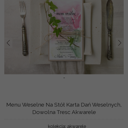
Prev
Nast
-
Menu Weselne Na Stół Karta Dań Weselnych,
Dowolna Tresc Akwarele
kolekcja:
akwarele