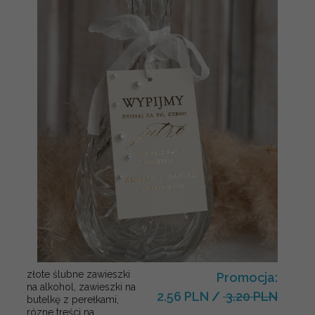
złote ślubne zawieszki
Promocja:
na alkohol, zawieszki na
2.56 PLN
/
3.20 PLN
butelkę z perełkami,
rózne treści na