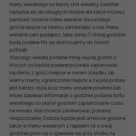
menu weselnego na każdy stół weselny świetnie
nadadzą się do okrągłych stołów ale także możesz
zamówić osobne menu weselne dla każdego
gościa leżące na talerzu zamawiając u nas menu
weselne sam podajesz Jakie dania O której godzinie
będą podane My się dostosujemy do twoich
potrzeb.
Waszego wesela podanie mniej więcej godzin o
których co będzie podane pozwala zaplanować
każdemu z gości miejsce w swoim żołądku Jak
wiemy mamy ograniczone miejsce a zwykle potraw
jest bardzo duża ilość menu weselne powinno lub
może zawierać informacje o godzinie podania tortu
weselnego co ułatwi gościom zaplanowanie czasu
na weselu Jeśli chcecie zaserwować potrawę
niespodziankę Dobrze będzie jeśli umieście godzine
także w menu weselnym z napisem że o owej
godzinie prosi cię o zjawienie się przy stoliku na