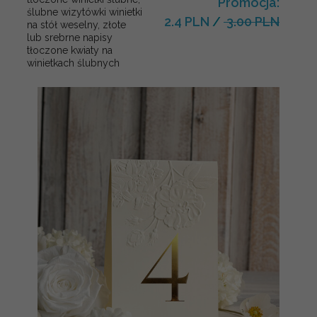
Promocja:
ślubne wizytówki winietki
2.4 PLN
/
3.00 PLN
na stół weselny, złote
lub srebrne napisy
tłoczone kwiaty na
winietkach ślubnych