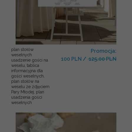
plan stołów
Promocja:
weselnych
100 PLN
/
125.00 PLN
usadzenie gości na
weselu, tablica
informacyjna dla
gości weselnych,
plan stołów na
weselu ze zdjęciem
Pary Młodej, plan
usadzenia gości
weselnych