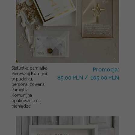
Statuetka pamiątka
Promocja:
Pierwszej Komunii
85.00 PLN
/
105.00 PLN
w pudełku,
personalizowana
Pamiątka
Komunijna
opakowanie na
pieniądze