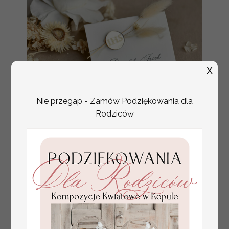
X
Nie przegap - Zamów Podziękowania dla
Rodziców
złote winietki na komunię, winietka
4.50 PLN
dekoracja stołu na komunii, komunijne
winietki z naturalnym kłosem