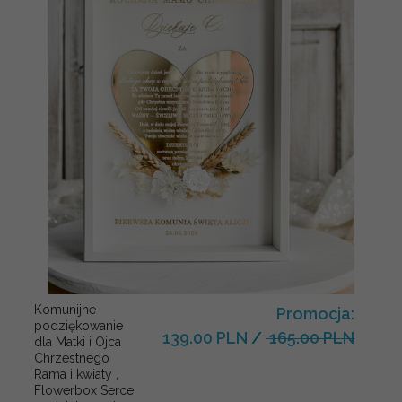
Komunijne
Promocja:
podziękowanie
139.00 PLN
/
165.00 PLN
dla Matki i Ojca
Chrzestnego
Rama i kwiaty ,
Flowerbox Serce