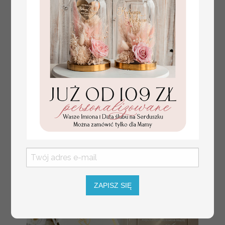
Prezent dla dziecka na narodziny
349.00 PLN
welurowy album na zdjęcia,
pamiątka z pierwszych lat życia
ZAPISZ SIĘ