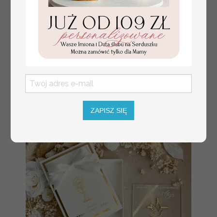
Prezent dla dziecka na narodziny
349.00 PLN
welurowy album na zdjęcia,
pamiątka z pierwszych lat życia
ZAPISZ SIĘ