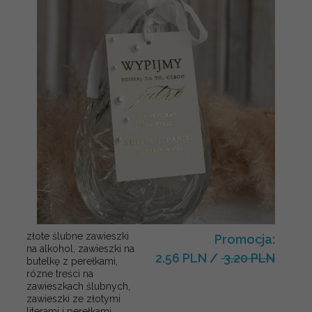
złote ślubne zawieszki
Promocja:
na alkohol, zawieszki na
2.56 PLN
/
3.20 PLN
butelkę z perełkami,
rózne treści na
zawieszkach ślubnych,
zawieszki ze złotymi
literami i perełkami