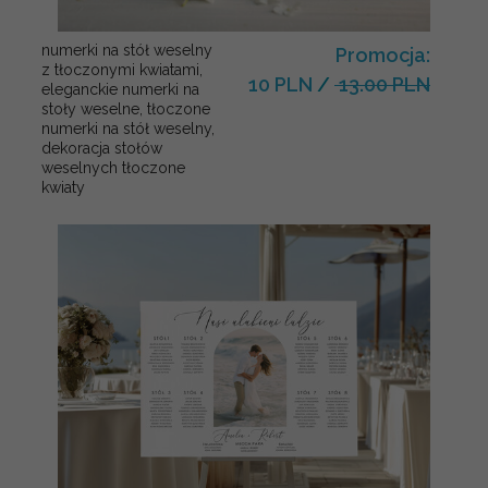
numerki na stół weselny
Promocja:
z tłoczonymi kwiatami,
10 PLN
/
13.00 PLN
eleganckie numerki na
stoły weselne, tłoczone
numerki na stół weselny,
dekoracja stołów
weselnych tłoczone
kwiaty