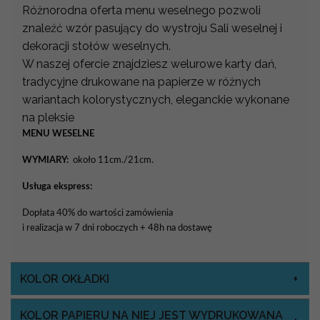
Różnorodna oferta menu weselnego pozwoli
znaleźć wzór pasujący do wystroju Sali weselnej i
dekoracji stołów weselnych.
W naszej ofercie znajdziesz welurowe karty dań,
tradycyjne drukowane na papierze w różnych
wariantach kolorystycznych, eleganckie wykonane
na pleksie
MENU WESELNE
WYMIARY:
około 11cm./21cm.
Usługa ekspress:
Dopłata 40% do wartości zamówienia
i realizacja w 7 dni roboczych + 48h na dostawę
KOLOR OKŁADKI
KOLOR PAPIERU NA NIEJ JEST WYDRUKOWANA