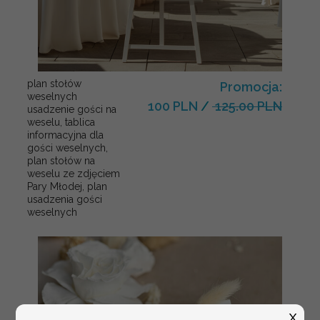
plan stołów
Promocja:
weselnych
100 PLN
/
125.00 PLN
usadzenie gości na
weselu, tablica
informacyjna dla
gości weselnych,
plan stołów na
weselu ze zdjęciem
Pary Młodej, plan
usadzenia gości
weselnych
X