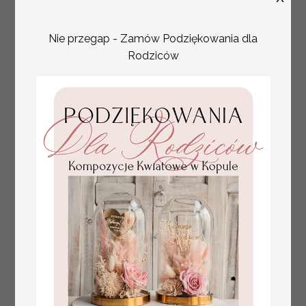
Nie przegap - Zamów Podziękowania dla
Rodziców
złote winietki na komunię, winietka
4.50 PLN
dekoracja stołu na komunii, komunijne
winietki z naturalnym kłosem