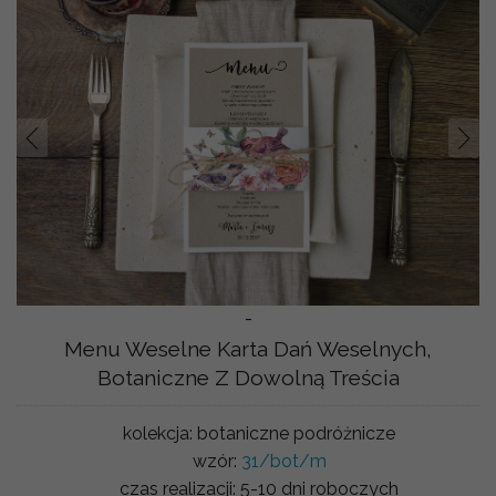
Prev
Nast
-
Menu Weselne Karta Dań Weselnych,
Botaniczne Z Dowolną Treścia
kolekcja:
botaniczne podróżnicze
wzór:
31/bot/m
czas realizacji:
5-10 dni roboczych