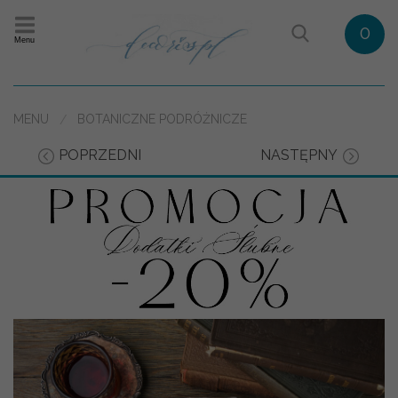
0
Menu
MENU
BOTANICZNE PODRÓŻNICZE
POPRZEDNI
NASTĘPNY