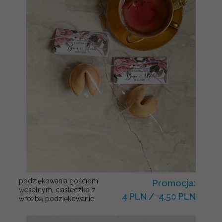
podziękowania gościom
Promocja:
weselnym, ciasteczko z
4 PLN
/
4.50 PLN
wrożbą podziękowanie