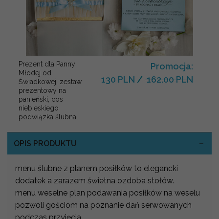
Prezent dla Panny
Promocja:
Młodej od
130 PLN
/
162.00 PLN
Świadkowej, zestaw
prezentowy na
panieński, cos
niebieskiego
podwiązka ślubna
OPIS PRODUKTU
menu ślubne z planem posiłków to elegancki
dodatek a zarazem świetna ozdoba stołów.
menu weselne plan podawania posiłków na weselu
pozwoli gościom na poznanie dań serwowanych
podczas przyjęcia.