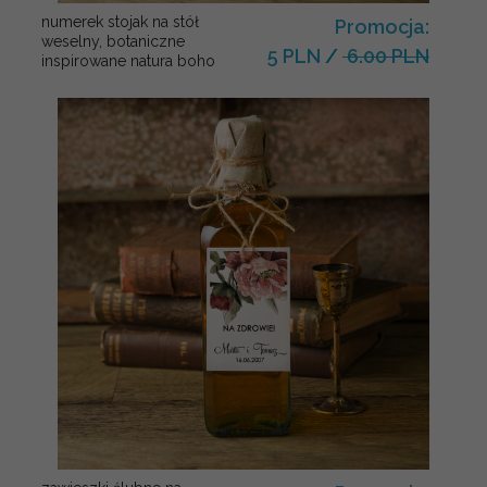
numerek stojak na stół
Promocja:
weselny, botaniczne
5 PLN
/
6.00 PLN
inspirowane natura boho