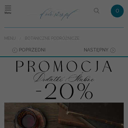
0
Menu
MENU
BOTANICZNE PODRÓŻNICZE
POPRZEDNI
NASTĘPNY