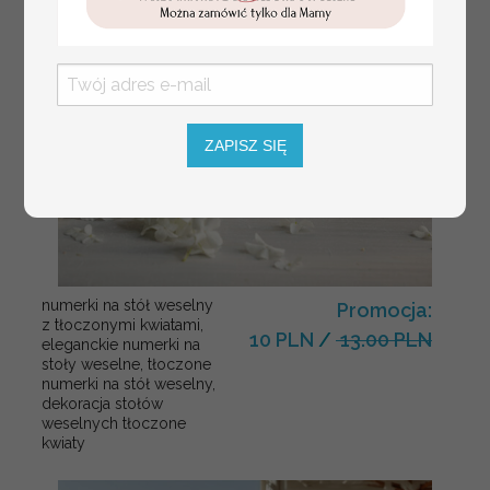
ZAPISZ SIĘ
numerki na stół weselny
Promocja:
z tłoczonymi kwiatami,
10 PLN
/
13.00 PLN
eleganckie numerki na
stoły weselne, tłoczone
numerki na stół weselny,
dekoracja stołów
weselnych tłoczone
kwiaty