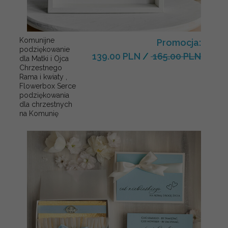
Komunijne
Promocja:
podziękowanie
139.00 PLN
/
165.00 PLN
dla Matki i Ojca
Chrzestnego
Rama i kwiaty ,
Flowerbox Serce
podziękowania
dla chrzestnych
na Komunię