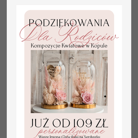
tłoczone winietki ślubne,
Promocja:
ślubne wizytówki winietki
2.4 PLN
/
3.00 PLN
na stół weselny, złote
lub srebrne napisy
tłoczone kwiaty na
winietkach ślubnych