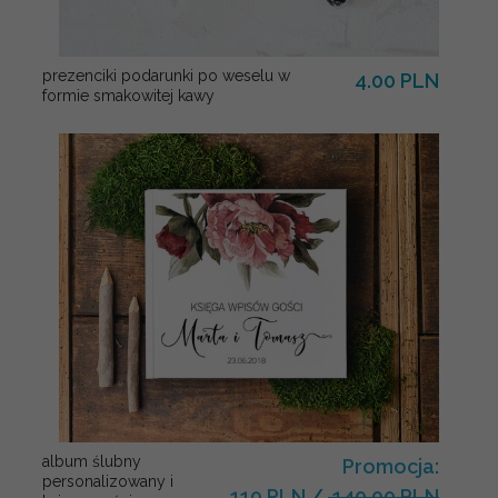
prezenciki podarunki po weselu w
4.00 PLN
formie smakowitej kawy
album ślubny
Promocja:
personalizowany i
119 PLN
/
140.00 PLN