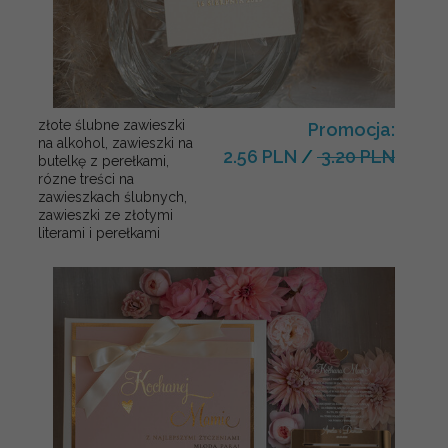
złote ślubne zawieszki
Promocja:
na alkohol, zawieszki na
2.56 PLN
/
3.20 PLN
butelkę z perełkami,
rózne treści na
zawieszkach ślubnych,
zawieszki ze złotymi
literami i perełkami