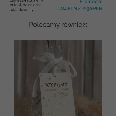
zawieszki ślubne na
Promocja:
butelki, botaniczne
1.84 PLN
/
2.30 PLN
tekst dowolny
Polecamy również: