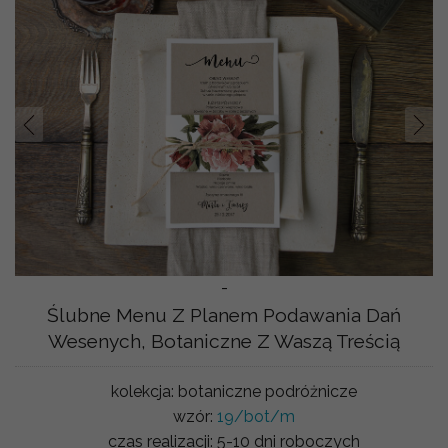
Prev
Nast
-
Ślubne Menu Z Planem Podawania Dań
Wesenych, Botaniczne Z Waszą Treścią
kolekcja:
botaniczne podróżnicze
wzór:
19/bot/m
czas realizacji:
5-10 dni roboczych