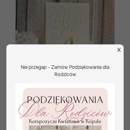
X
Nie przegap - Zamów Podziękowania dla
Rodziców
numerki na stół weselny
Promocja:
z tłoczonymi kwiatami,
10 PLN
/
13.00 PLN
eleganckie numerki na
stoły weselne, tłoczone
numerki na stół weselny,
dekoracja stołów
weselnych tłoczone