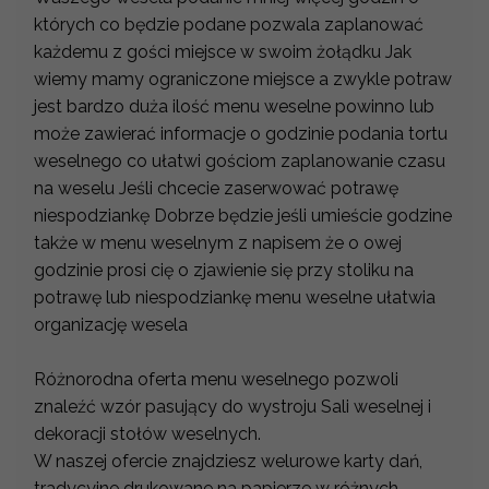
których co będzie podane pozwala zaplanować
każdemu z gości miejsce w swoim żołądku Jak
wiemy mamy ograniczone miejsce a zwykle potraw
jest bardzo duża ilość menu weselne powinno lub
może zawierać informacje o godzinie podania tortu
weselnego co ułatwi gościom zaplanowanie czasu
na weselu Jeśli chcecie zaserwować potrawę
niespodziankę Dobrze będzie jeśli umieście godzine
także w menu weselnym z napisem że o owej
godzinie prosi cię o zjawienie się przy stoliku na
potrawę lub niespodziankę menu weselne ułatwia
organizację wesela
Różnorodna oferta menu weselnego pozwoli
znaleźć wzór pasujący do wystroju Sali weselnej i
dekoracji stołów weselnych.
W naszej ofercie znajdziesz welurowe karty dań,
tradycyjne drukowane na papierze w różnych