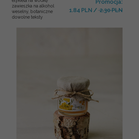
etykieta na wódkę
Promocja:
zawieszka na alkohol
1.84 PLN
/
2.30 PLN
weselny, botaniczne
dowolne teksty