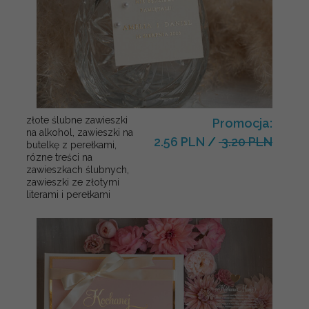
złote ślubne zawieszki
Promocja:
na alkohol, zawieszki na
2.56 PLN
/
3.20 PLN
butelkę z perełkami,
rózne treści na
zawieszkach ślubnych,
zawieszki ze złotymi
literami i perełkami