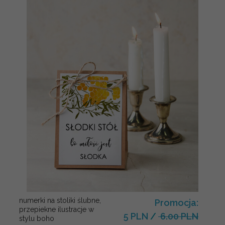
numerki na stoliki ślubne,
Promocja:
przepiekne ilustracje w
5 PLN
/
6.00 PLN
stylu boho