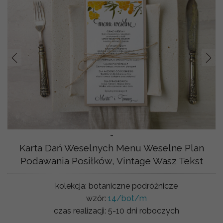
Prev
Nast
-
Karta Dań Weselnych Menu Weselne Plan
Podawania Posiłków, Vintage Wasz Tekst
kolekcja:
botaniczne podróżnicze
wzór:
14/bot/m
czas realizacji:
5-10 dni roboczych