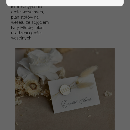
weselu, tablica
informacyjna dla
gości weselnych,
plan stołów na
weselu ze zdjęciem
Pary Młodej, plan
usadzenia gości
weselnych