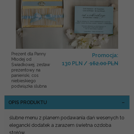
Prezent dla Panny
Promocja:
Młodej od
130 PLN
/
162.00 PLN
Świadkowej, zestaw
prezentowy na
panieński, cos
niebieskiego
podwiązka ślubna
OPIS PRODUKTU
ślubne menu z planem podawania dań wesenych to
elegancki dodatek a zarazem świetna ozdoba
stołów.