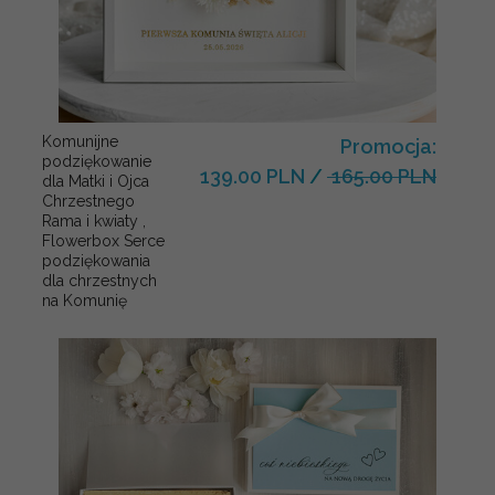
Komunijne
Promocja:
podziękowanie
139.00 PLN
/
165.00 PLN
dla Matki i Ojca
Chrzestnego
Rama i kwiaty ,
Flowerbox Serce
podziękowania
dla chrzestnych
na Komunię