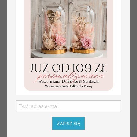
kwiaty
plan stołów
Promocja:
ZAPISZ SIĘ
weselnych
100 PLN
/
125.00 PLN
usadzenie gości na