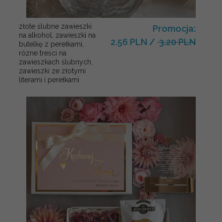
złote ślubne zawieszki
Promocja:
na alkohol, zawieszki na
2.56 PLN
/
3.20 PLN
butelkę z perełkami,
rózne treści na
zawieszkach ślubnych,
zawieszki ze złotymi
literami i perełkami