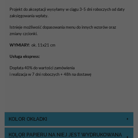
Projekt do akceptacji wysyłamy w ciągu 3-5 dni roboczych od daty
zaksięgowania wpłaty.
Istnieje możliwość dopasowania menu do innych wzorów oraz
zmiany czcionki.
WYMIARY:
ok. 11x21 cm
Usługa ekspress:
Dopłata 40% do wartości zamówienia
i realizacja w 7 dni roboczych + 48h na dostawę
KOLOR OKŁADKI
KOLOR PAPIERU NA NIEJ JEST WYDRUKOWANA