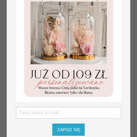
numerki na stół weselny
Promocja:
z tłoczonymi kwiatami,
10 PLN
/
13.00 PLN
eleganckie numerki na
stoły weselne, tłoczone
numerki na stół weselny,
dekoracja stołów
weselnych tłoczone
kwiaty
ZAPISZ SIĘ