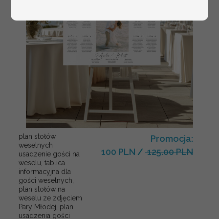
plan stołów
Promocja:
weselnych
100 PLN
/
125.00 PLN
usadzenie gości na
weselu, tablica
informacyjna dla
gości weselnych,
plan stołów na
weselu ze zdjęciem
Pary Młodej, plan
usadzenia gości