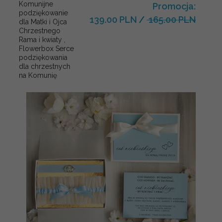
Komunijne
Promocja:
podziękowanie
139.00 PLN
/
165.00 PLN
dla Matki i Ojca
Chrzestnego
Rama i kwiaty ,
Flowerbox Serce
podziękowania
dla chrzestnych
na Komunię