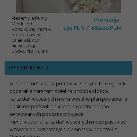
Prezent dla Panny
Promocja:
Młodej od
130 PLN
/
162.00 PLN
Świadkowej, zestaw
prezentowy na
panieński, cos
niebieskiego
podwiązka ślubna
OPIS PRODUKTU
weselne menu karta potraw weselnych to elegancki
dodatek a zarazem świetna ozdoba stołów.
karta dań weselnych menu weselne plan podawania
posiłków pozwoli gościom na poznanie dań
serwowanych podczas przyjęcia.
menu weselne karta dań weselnych może pasować
wzorem do pozostałych elementów papeterii z