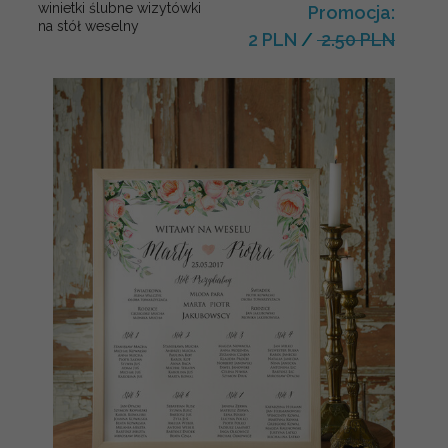
winietki ślubne wizytówki
Promocja:
na stół weselny
2 PLN
/
2.50 PLN