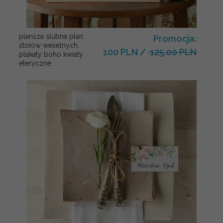
plansza ślubna plan
Promocja:
stołów weselnych,
100 PLN
/
125.00 PLN
plakaty boho kwiaty
eteryczne