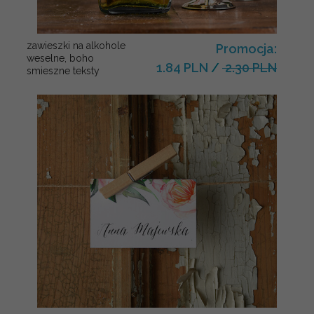
zawieszki na alkohole
Promocja:
weselne, boho
1.84 PLN
/
2.30 PLN
smieszne teksty