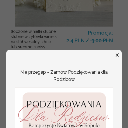
tłoczone winietki ślubne,
Promocja:
ślubne wizytówki winietki
2.4 PLN
/
3.00 PLN
na stół weselny, złote
lub srebrne napisy
tłoczone kwiaty na
X
winietkach ślubnych
Nie przegap - Zamów Podziękowania dla
Rodziców