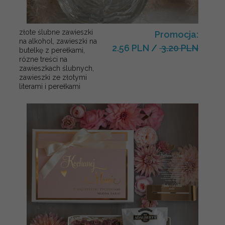
złote ślubne zawieszki
Promocja:
na alkohol, zawieszki na
2.56 PLN
/
3.20 PLN
butelkę z perełkami,
rózne treści na
zawieszkach ślubnych,
zawieszki ze złotymi
literami i perełkami