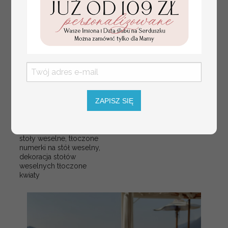
ZAPISZ SIĘ
numerki na stół weselny
Promocja:
z tłoczonymi kwiatami,
10 PLN
/
13.00 PLN
eleganckie numerki na
stoły weselne, tłoczone
numerki na stół weselny,
dekoracja stołów
weselnych tłoczone
kwiaty