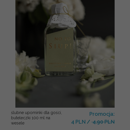
ślubne upominki dla gości,
Promocja:
buteleczki 100 ml na
4 PLN
/
4.90 PLN
wesele