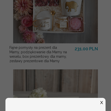
Fajne pomysły na prezent dla
231.00 PLN
Mamy, podziękowanie dla Mamy na
weselu, box prezentowy dla mamy,
zestawy prezentowe dla Mamy
X