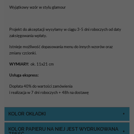
Wyjątkowy wzór w stylu glamour
Projekt do akceptacji wysyłamy w ciągu 3-5 dni roboczych od daty
zaksięgowania wpłaty.
Istnieje możliwość dopasowania menu do innych wzorów oraz
zmiany czcionki.
WYMIARY:
ok. 11x21 cm
Usługa ekspress:
Dopłata 40% do wartości zamówienia
i realizacja w 7 dni roboczych + 48h na dostawę
KOLOR OKŁADKI
KOLOR PAPIERU NA NIEJ JEST WYDRUKOWANA
TREŚĆ