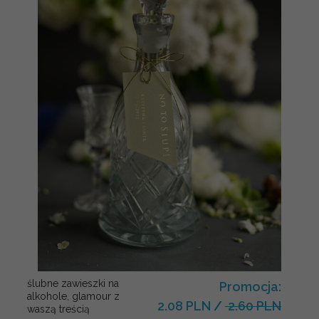
ślubne zawieszki na
Promocja:
alkohole, glamour z
2.08 PLN
/
2.60 PLN
waszą treścią