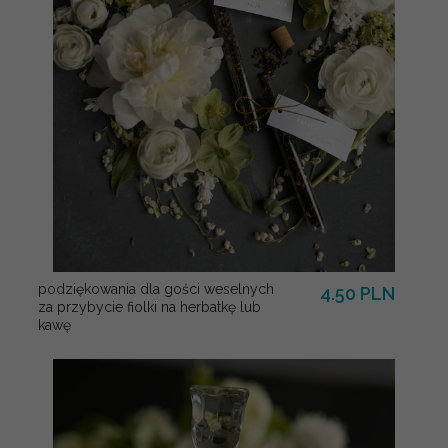
podziękowania dla gości weselnych
4.50 PLN
za przybycie fiolki na herbatkę lub
kawę