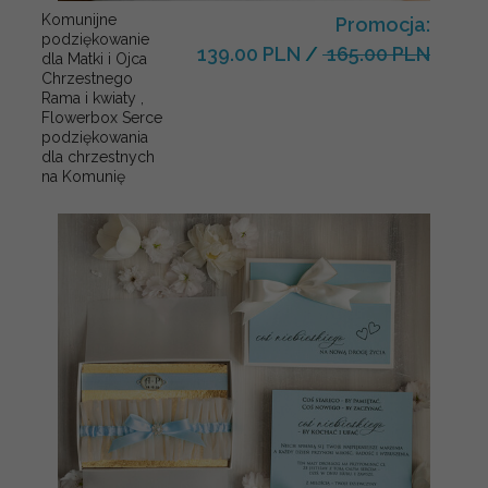
Komunijne
Promocja:
podziękowanie
139.00 PLN
/
165.00 PLN
dla Matki i Ojca
Chrzestnego
Rama i kwiaty ,
Flowerbox Serce
podziękowania
dla chrzestnych
na Komunię