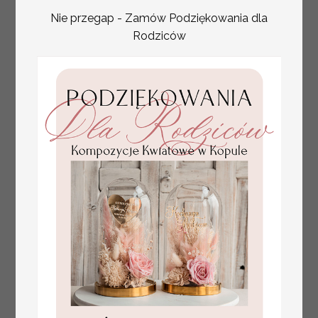
Nie przegap - Zamów Podziękowania dla
Rodziców
tłoczone winietki ślubne,
Promocja:
ślubne wizytówki winietki
2.4 PLN
/
3.00 PLN
na stół weselny, złote
lub srebrne napisy
tłoczone kwiaty na
winietkach ślubnych