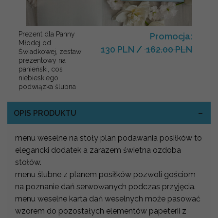
Prezent dla Panny
Promocja:
Młodej od
130 PLN
/
162.00 PLN
Świadkowej, zestaw
prezentowy na
panieński, cos
niebieskiego
podwiązka ślubna
OPIS PRODUKTU
menu weselne na stoły plan podawania posiłków to
elegancki dodatek a zarazem świetna ozdoba
stołów.
menu ślubne z planem posiłków pozwoli gościom
na poznanie dań serwowanych podczas przyjęcia.
menu weselne karta dań weselnych może pasować
wzorem do pozostałych elementów papeterii z