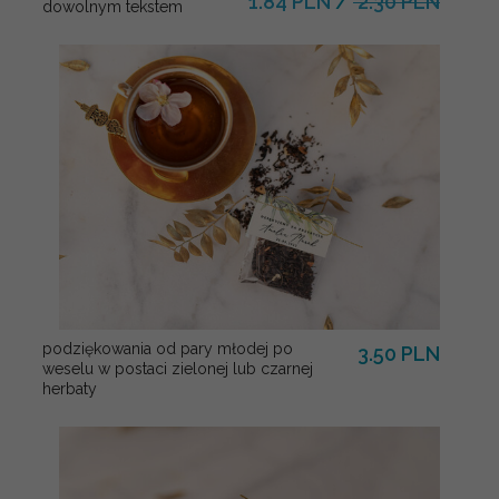
1.84 PLN
/
2.30 PLN
dowolnym tekstem
podziękowania od pary młodej po
3.50 PLN
weselu w postaci zielonej lub czarnej
herbaty