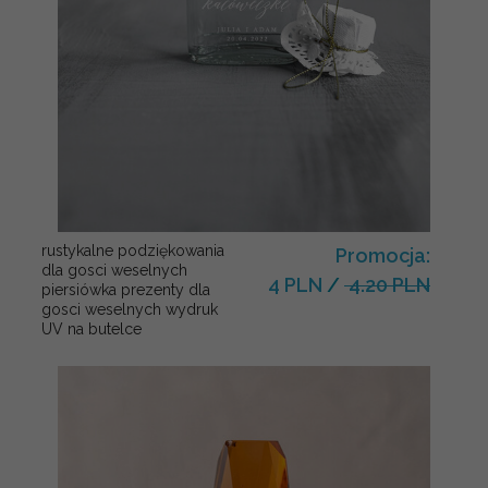
rustykalne podziękowania
Promocja:
dla gosci weselnych
4 PLN
/
4.20 PLN
piersiówka prezenty dla
gosci weselnych wydruk
UV na butelce