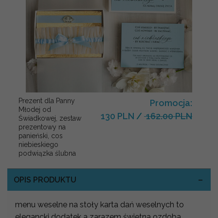
Prezent dla Panny
Promocja:
Młodej od
130 PLN
/
162.00 PLN
Świadkowej, zestaw
prezentowy na
panieński, cos
niebieskiego
podwiązka ślubna
OPIS PRODUKTU
menu weselne na stoły karta dań weselnych to
elegancki dodatek a zarazem świetna ozdoba