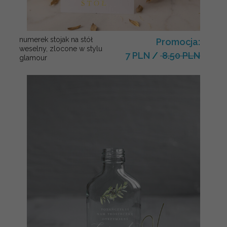
numerek stojak na stół
Promocja:
weselny, zlocone w stylu
7 PLN
/
8.50 PLN
glamour