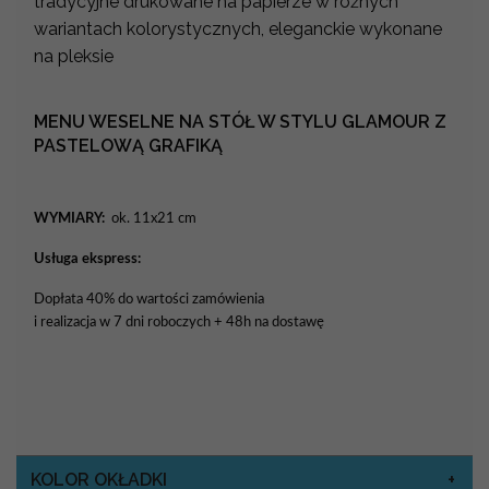
tradycyjne drukowane na papierze w różnych
wariantach kolorystycznych, eleganckie wykonane
na pleksie
MENU WESELNE NA STÓŁ W STYLU GLAMOUR Z
PASTELOWĄ GRAFIKĄ
WYMIARY:
ok. 11x21 cm
Usługa ekspress:
Dopłata 40% do wartości zamówienia
i realizacja w 7 dni roboczych + 48h na dostawę
KOLOR OKŁADKI