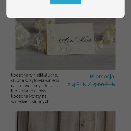
tłoczone winietki ślubne,
Promocja:
ślubne wizytówki winietki
2.4 PLN
/
3.00 PLN
na stół weselny, złote
lub srebrne napisy
tłoczone kwiaty na
winietkach ślubnych