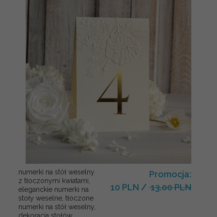
numerki na stół weselny
Promocja:
z tłoczonymi kwiatami,
10 PLN
/
13.00 PLN
eleganckie numerki na
stoły weselne, tłoczone
numerki na stół weselny,
dekoracja stołów