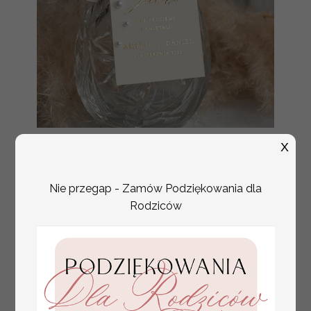
złote ślubne zawieszki
Promocja:
X
na alkohol, zawieszki na
2.56 PLN
/
3.20 PLN
butelkę z perełkami,
rózne treści na
Nie przegap - Zamów Podziękowania dla
zawieszkach ślubnych,
zawieszki ze złotymi
Rodziców
literami i perełkami