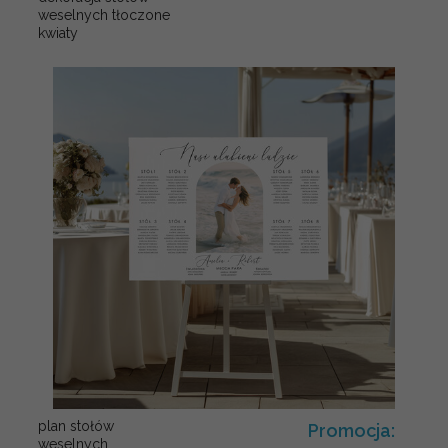
weselnych tłoczone
kwiaty
plan stołów
Promocja:
weselnych