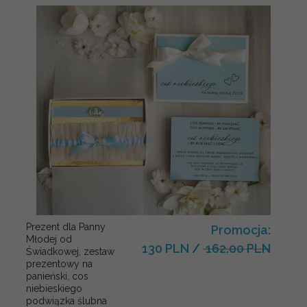
Prezent dla Panny
Promocja:
Młodej od
130 PLN
/
162.00 PLN
Świadkowej, zestaw
prezentowy na
panieński, cos
niebieskiego
podwiązka ślubna