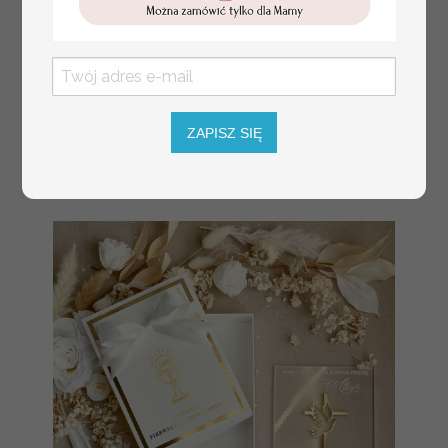
ZAPISZ SIĘ
Prezent dla dziecka na narodziny
349.00 PLN
welurowy album na zdjęcia,
pamiątka z pierwszych lat życia