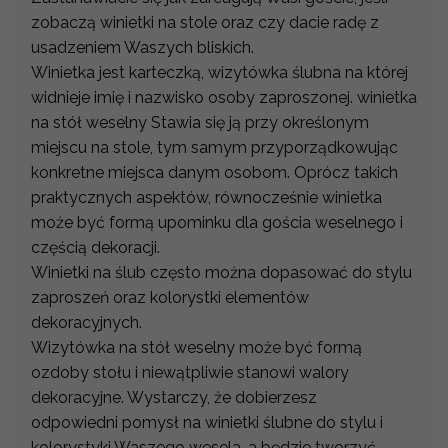
zobaczą winietki na stole oraz czy dacie radę z
usadzeniem Waszych bliskich.
Winietka jest karteczką, wizytówka ślubna na której
widnieje imię i nazwisko osoby zaproszonej. winietka
na stół weselny Stawia się ją przy określonym
miejscu na stole, tym samym przyporządkowując
konkretne miejsca danym osobom. Oprócz takich
praktycznych aspektów, równocześnie winietka
może być formą upominku dla gościa weselnego i
częścią dekoracji.
Winietki na ślub często można dopasować do stylu
zaproszeń oraz kolorystki elementów
dekoracyjnych.
Wizytówka na stół weselny może być formą
ozdoby stołu i niewątpliwie stanowi walory
dekoracyjne. Wystarczy, że dobierzesz
odpowiedni pomysł na winietki ślubne do stylu i
kolorystyki Waszego wesela, a będzie tworzyć