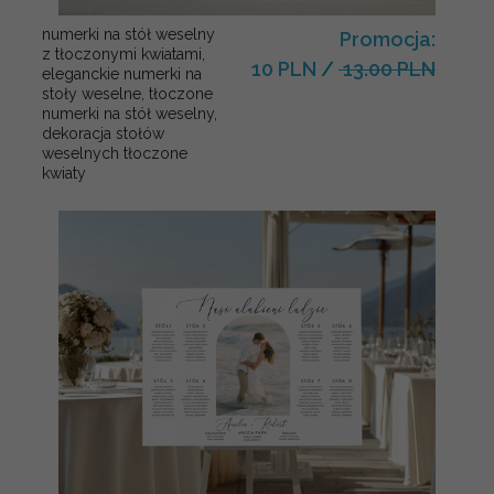
numerki na stół weselny
Promocja:
z tłoczonymi kwiatami,
10 PLN
/
13.00 PLN
eleganckie numerki na
stoły weselne, tłoczone
numerki na stół weselny,
dekoracja stołów
weselnych tłoczone
kwiaty