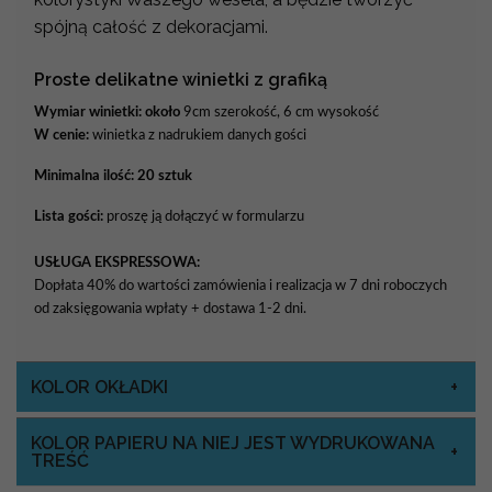
spójną całość z dekoracjami.
Proste delikatne winietki z grafiką
Wymiar winietki: około
9cm szerokość, 6 cm wysokość
W cenie:
winietka z nadrukiem danych gości
Minimalna ilość: 20 sztuk
Lista gości:
proszę ją dołączyć w formularzu
USŁUGA EKSPRESSOWA:
Dopłata 40% do wartości zamówienia i realizacja w 7 dni roboczych
od zaksięgowania wpłaty + dostawa 1-2 dni.
KOLOR OKŁADKI
KOLOR PAPIERU NA NIEJ JEST WYDRUKOWANA
TREŚĆ