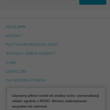
REGULAMIN
KONTAKT
POLITYKA PRYWATNOSCI RODO
WYSYŁKA I ODBIÓR OSOBISTY
O NAS
CIASTECZKA
DLA WEDDING PLANERA
dreskot.com
Używamy plików cookie do analizy ruchu i personalizacji
info@decoris.pl
reklam zgodnie z RODO. Możesz zaakceptować
wszystkie lub odmówić.