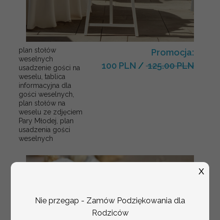
plan stołów
Promocja:
weselnych
100 PLN
/
125.00 PLN
usadzenie gości na
weselu, tablica
informacyjna dla
gości weselnych,
plan stołów na
weselu ze zdjęciem
Pary Młodej, plan
usadzenia gości
weselnych
X
Nie przegap - Zamów Podziękowania dla
Rodziców