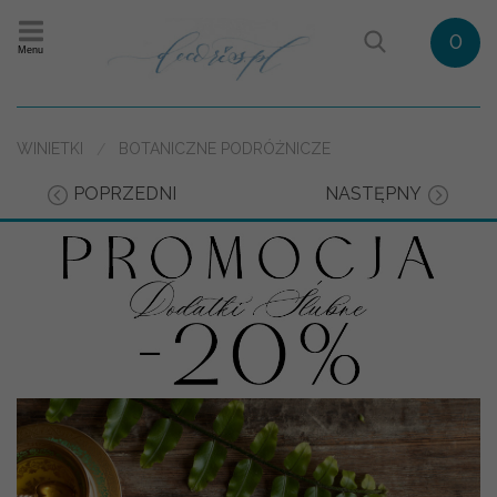
0
Menu
WINIETKI
BOTANICZNE PODRÓŻNICZE
POPRZEDNI
NASTĘPNY