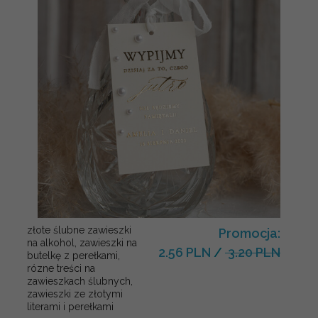
złote ślubne zawieszki
Promocja:
na alkohol, zawieszki na
2.56 PLN
/
3.20 PLN
butelkę z perełkami,
rózne treści na
zawieszkach ślubnych,
zawieszki ze złotymi
literami i perełkami