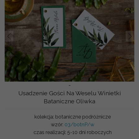
Prev
Nast
-
Usadzenie Gości Na Weselu Winietki
Bataniczne Oliwka
kolekcja:
botaniczne podróżnicze
wzór:
03/botnP/w
czas realizacji:
5-10 dni roboczych