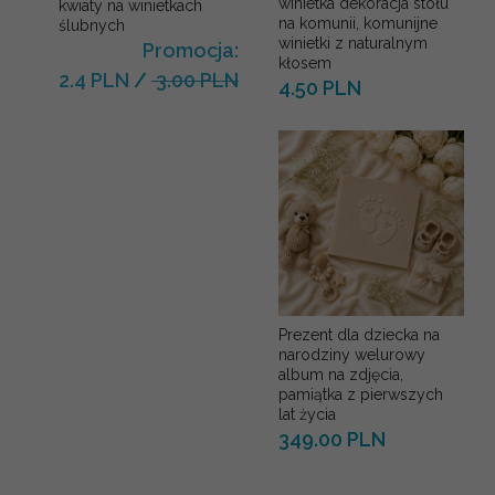
winietka dekoracja stołu
kwiaty na winietkach
na komunii, komunijne
ślubnych
winietki z naturalnym
Promocja:
kłosem
2.4 PLN
/
3.00 PLN
4.50 PLN
Prezent dla dziecka na
narodziny welurowy
album na zdjęcia,
pamiątka z pierwszych
lat życia
349.00 PLN