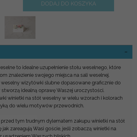
DODAJ DO KOSZYKA
-
weselne to idealne uzupełnienie stołu weselnego, które
om znalezienie swojego miejsca na sali weselnej.
ół weselny wizytówki ślubne dopasowane graficznie do
y stworzą idealną oprawę Waszej uroczystości.
i winietki na stół weselny w wielu wzorach i kolorach
atyką do wielu motywów przewodnich.
 przed tym trudnym dylematem zakupu winietki na stół
 jak zareagują Wasi goście, jeśli zobaczą winietki na
 z usadzeniem Waszych bliskich.