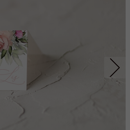
Nastepne