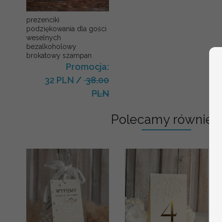
prezenciki
podziękowania dla gości
weselnych
bezalkoholowy
brokatowy szampan
Promocja:
32 PLN
/
38.00
PLN
Polecamy również: