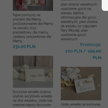
plan stołów weselnych
usadzenie gości na
weselu, tablica
Fajne pomysły na
informacyjna dla gości
prezent dla Mamy,
weselnych, plan stołów
podziękowanie dla Mamy
na weselu ze zdjęciem
na weselu, box
Pary Młodej, plan
prezentowy dla mamy,
usadzenia gości
zestawy prezentowe dla
weselnych
Mamy
Promocja:
231.00 PLN
100 PLN
/
125.00
PLN
tłoczone winietki ślubne,
ślubne wizytówki winietki
na stół weselny, złote lub
złote winietki na komunię,
srebrne napisy tłoczone