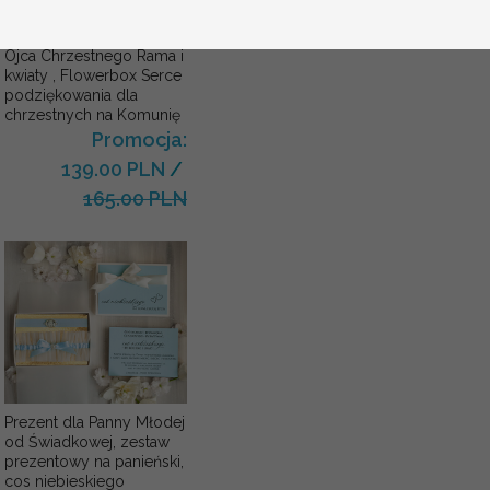
Komunijne
podziękowanie dla Matki i
Ojca Chrzestnego Rama i
kwiaty , Flowerbox Serce
podziękowania dla
chrzestnych na Komunię
Promocja:
139.00 PLN
/
165.00 PLN
Prezent dla Panny Młodej
od Świadkowej, zestaw
prezentowy na panieński,
cos niebieskiego