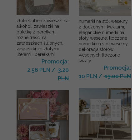
złote ślubne zawieszki na
numerki na stół weselny
alkohol, zawieszki na
z tłoczonymi kwiatami,
butelkę z perełkami,
eleganckie numerki na
rózne treści na
stoły weselne, tłoczone
zawieszkach ślubnych,
numerki na stół weselny,
zawieszki ze złotymi
dekoracja stołów
literami i perełkami
weselnych tłoczone
kwiaty
Promocja:
Promocja:
2.56 PLN
/
3.20
10 PLN
/
13.00 PLN
PLN