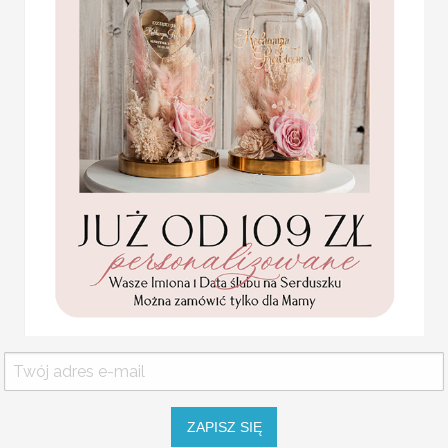
USŁUGA EKSPRESSOWA:
Statuetka pamiątka
Dopłata 40% do wartości zamówieni
Pierwszej Komunii w
od zaksięgowania wpłaty + dostaw
pudełku,
personalizowana
Pamiątka Komunijna
opakowanie na pieniądze
KOLOR OKŁADKI
Promocja:
85.00 PLN
/
105.00
KOLOR SZNURKA
PLN
OPCJE WINIETKI
SZNUREK
ZAPISZ SIĘ