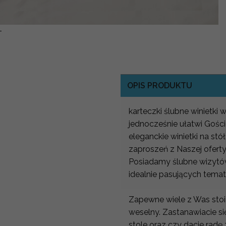
-
OPIS PRODUKTU
karteczki ślubne winietki 
jednocześnie ułatwi Gości
eleganckie winietki na st
zaproszeń z Naszej ofert
Posiadamy ślubne wizytówk
idealnie pasujących tem
Zapewne wiele z Was stoi
weselny. Zastanawiacie się
stole oraz czy dacie radę