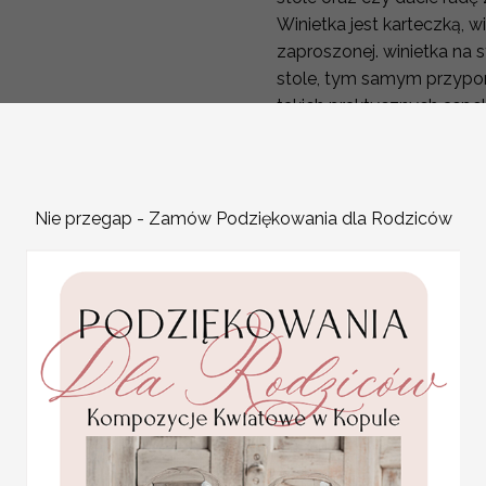
Winietka jest karteczką, w
zaproszonej. winietka na 
stole, tym samym przypo
takich praktycznych aspe
dla gościa weselnego i cz
Winietki na ślub często 
elementów dekoracyjnyc
Wizytówka na stół weseln
Nie przegap - Zamów Podziękowania dla Rodziców
walory dekoracyjne. Wyst
ślubne do stylu i kolorys
dekoracjami.
Proste delikatne winietki
Wymiar winietki: około
9cm szer
W cenie:
winietka z nadrukiem da
Minimalna ilość: 20 sztuk
Lista gości:
proszę ją dołączyć w 