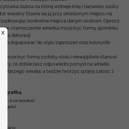
izytówka ślubna na której widnieje imię i nazwisko osoby
stół weselny Stawia się ją przy określonym miejscu na
rządkowując konkretne miejsca danym osobom. Oprócz
któw, równocześnie winietka może być formą upominku
X
ęścią dekoracji.
można dopasować do stylu zaproszeń oraz kolorystki
h.
y może być formą ozdoby stołu i niewątpliwie stanowi
arczy, że dobierzesz odpowiedni pomysł na winietki
tyki Waszego wesela, a będzie tworzyć spójną całość z
 z grafiką
okość, 6 cm wysokość
nych gości
formularzu