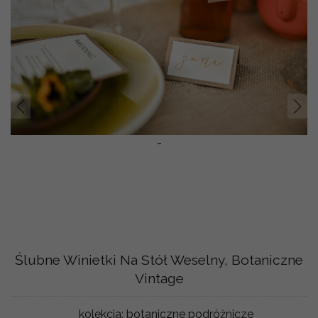
Prev
Nast
-
Ślubne Winietki Na Stół Weselny, Botaniczne
Vintage
kolekcja:
botaniczne podróżnicze