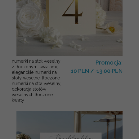
numerki na stół weselny
Promocja:
z tłoczonymi kwiatami,
10 PLN
/
13.00 PLN
eleganckie numerki na
stoły weselne, tłoczone
numerki na stół weselny,
dekoracja stołów
weselnych tłoczone
kwiaty