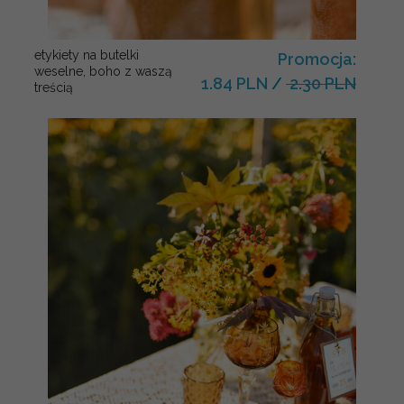
etykiety na butelki
Promocja:
weselne, boho z waszą
1.84 PLN
/
2.30 PLN
treścią