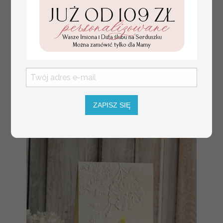
tłoczone winietki ślubne,
Promocja:
ślubne wizytówki winietki
2.4 PLN
/
3.00 PLN
na stół weselny, złote
lub srebrne napisy
tłoczone kwiaty na
winietkach ślubnych
ZAPISZ SIĘ