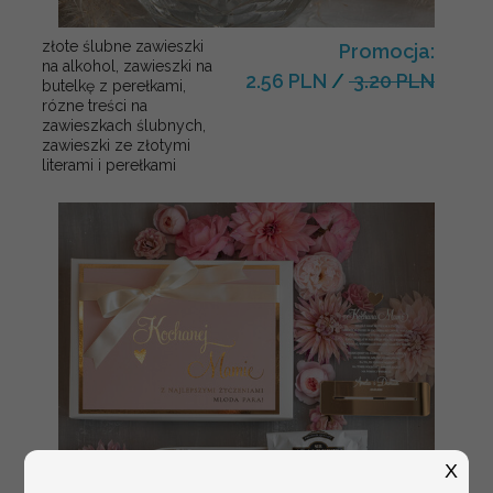
złote ślubne zawieszki
Promocja:
na alkohol, zawieszki na
2.56 PLN
/
3.20 PLN
butelkę z perełkami,
rózne treści na
zawieszkach ślubnych,
zawieszki ze złotymi
literami i perełkami
X