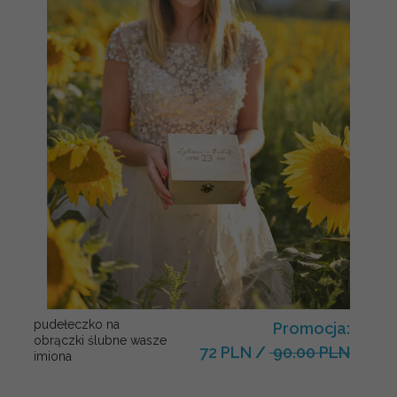
pudełeczko na
Promocja:
obrączki ślubne wasze
72 PLN
/
90.00 PLN
imiona