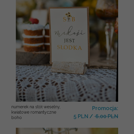
numerek na stół weselny,
Promocja:
kwiatowe romantyczne
5 PLN
/
6.00 PLN
boho