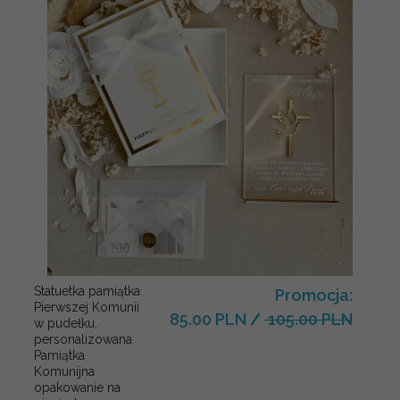
Statuetka pamiątka
Promocja:
Pierwszej Komunii
85.00 PLN
/
105.00 PLN
w pudełku,
personalizowana
Pamiątka
Komunijna
opakowanie na