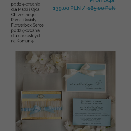
Promocja:
podziękowanie
139.00 PLN
/
165.00 PLN
dla Matki i Ojca
Chrzestnego
Rama i kwiaty ,
Flowerbox Serce
podziękowania
dla chrzestnych
na Komunię