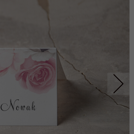
Nastepne