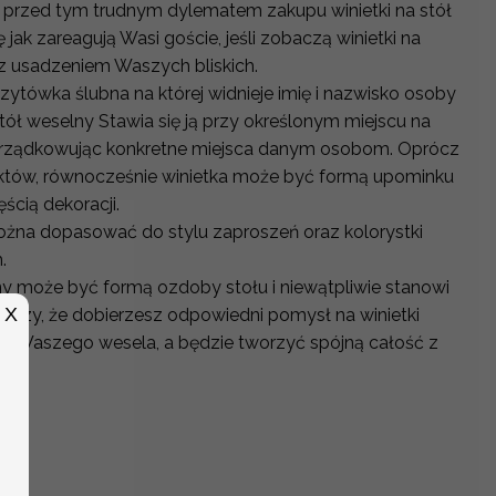
 przed tym trudnym dylematem zakupu winietki na stół
 jak zareagują Wasi goście, jeśli zobaczą winietki na
 z usadzeniem Waszych bliskich.
izytówka ślubna na której widnieje imię i nazwisko osoby
stół weselny Stawia się ją przy określonym miejscu na
rządkowując konkretne miejsca danym osobom. Oprócz
któw, równocześnie winietka może być formą upominku
ęścią dekoracji.
można dopasować do stylu zaproszeń oraz kolorystki
h.
y może być formą ozdoby stołu i niewątpliwie stanowi
X
arczy, że dobierzesz odpowiedni pomysł na winietki
tyki Waszego wesela, a będzie tworzyć spójną całość z