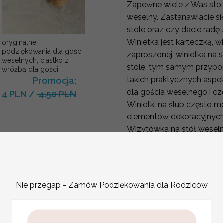
Zapewne wiele z Was stoi
weselny. Zastanawiacie się
stole oraz czy dacie radę
Winietka jest karteczką, w
oryginalne
podziękowania dla gości
zaproszonej. winietka na 
weselnych, ciastko z
stole, tym samym przypo
wróżbą dla gości
takich praktycznych aspe
Promocja:
dla gościa weselnego i cz
4 PLN
/
4.50 PLN
Winietki na ślub często 
elementów dekoracyjnyc
Wizytówka na stół weseln
walory dekoracyjne. Wyst
ślubne do stylu i kolorys
dekoracjami.
Nie przegap - Zamów Podziękowania dla Rodziców
Winietki