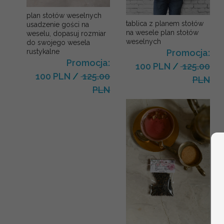
plan stołów weselnych
tablica z planem stołów
usadzenie gości na
na wesele plan stołów
weselu, dopasuj rozmiar
weselnych
do swojego wesela
Promocja:
rustykalne
Promocja:
100 PLN
/
125.00
100 PLN
/
125.00
PLN
PLN