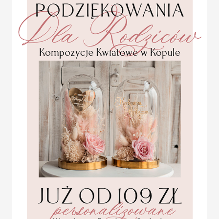
Wymiar:
zależny od wybranej opcj
Lista gości:
należy dołączyć ją w f
Minimalna ilość: 20 sztuk
Usługa ekspress:
Dopłata 40% do wartości zamówie
i realizacja w 7 dni roboczych + 4
KOLOR OKŁADKI
KOLOR SZNURKA
OPCJE WINIETKI
SZNUREK
Statuetka pamiątka
Pierwszej Komunii w