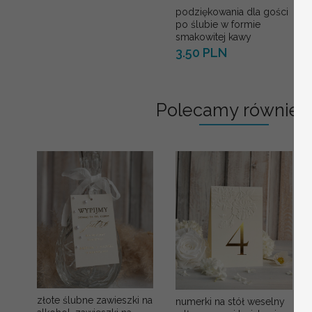
podziękowania dla gości
po ślubie w formie
smakowitej kawy
3.50 PLN
Polecamy również:
złote ślubne zawieszki na
numerki na stół weselny