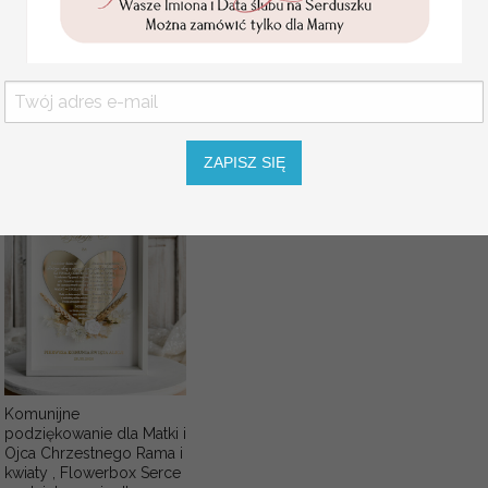
pudełku,
personalizowana
Pamiątka Komunijna
opakowanie na pieniądze
Promocja:
85.00 PLN
/
105.00
PLN
ZAPISZ SIĘ
Komunijne
podziękowanie dla Matki i
Ojca Chrzestnego Rama i
kwiaty , Flowerbox Serce