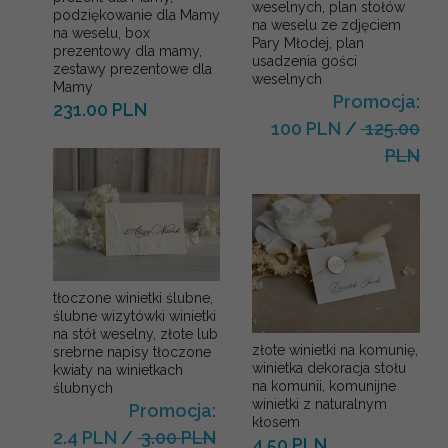
weselnych, plan stołów
podziękowanie dla Mamy
na weselu ze zdjęciem
na weselu, box
Pary Młodej, plan
prezentowy dla mamy,
usadzenia gości
zestawy prezentowe dla
weselnych
Mamy
Promocja:
231.00 PLN
100 PLN
/
125.00
PLN
tłoczone winietki ślubne,
ślubne wizytówki winietki
na stół weselny, złote lub
złote winietki na komunię,
srebrne napisy tłoczone
winietka dekoracja stołu
kwiaty na winietkach
na komunii, komunijne
ślubnych
winietki z naturalnym
Promocja:
kłosem
2.4 PLN
/
3.00 PLN
4.50 PLN