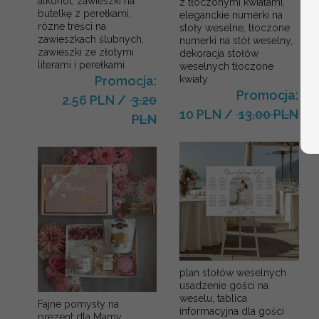
alkohol, zawieszki na
z tłoczonymi kwiatami,
butelkę z perełkami,
eleganckie numerki na
rózne treści na
stoły weselne, tłoczone
zawieszkach ślubnych,
numerki na stół weselny,
zawieszki ze złotymi
dekoracja stołów
literami i perełkami
weselnych tłoczone
kwiaty
Promocja:
Promocja:
2.56 PLN
/
3.20
10 PLN
/
13.00 PLN
PLN
plan stołów weselnych
usadzenie gości na
weselu, tablica
Fajne pomysły na
informacyjna dla gości
prezent dla Mamy,