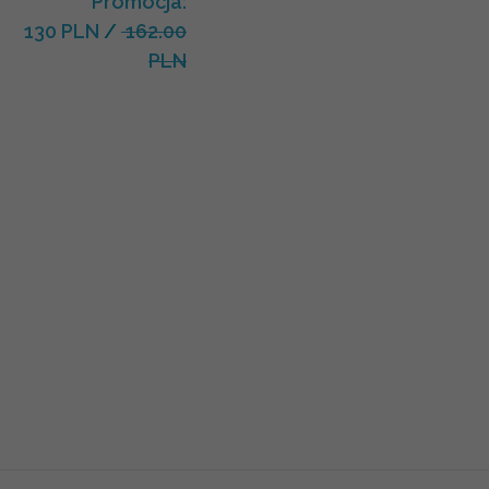
Promocja:
130 PLN
/
162.00
PLN