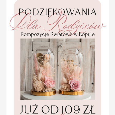
weselny. Zastanawiacie się
Statuetka pamiątka
stole oraz czy dacie radę
Pierwszej Komunii w
pudełku,
Winietka jest karteczką, w
personalizowana
zaproszonej. winietka na 
Pamiątka Komunijna
stole, tym samym przypo
opakowanie na pieniądze
Promocja:
takich praktycznych aspe
85.00 PLN
/
105.00
dla gościa weselnego i cz
Winietki na ślub często 
PLN
elementów dekoracyjnyc
Wizytówka na stół weseln
walory dekoracyjne. Wyst
ślubne do stylu i kolorys
dekoracjami.
Winietki
Komunijne