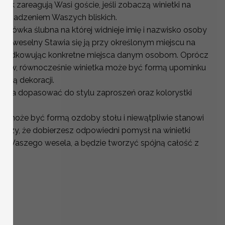
 jak zareagują Wasi goście, jeśli zobaczą winietki na
 z usadzeniem Waszych bliskich.
izytówka ślubna na której widnieje imię i nazwisko osoby
stół weselny Stawia się ją przy określonym miejscu na
rządkowując konkretne miejsca danym osobom. Oprócz
któw, równocześnie winietka może być formą upominku
ęścią dekoracji.
można dopasować do stylu zaproszeń oraz kolorystki
h.
y może być formą ozdoby stołu i niewątpliwie stanowi
arczy, że dobierzesz odpowiedni pomysł na winietki
tyki Waszego wesela, a będzie tworzyć spójną całość z