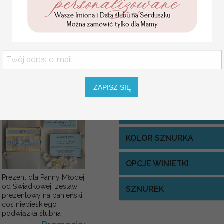
podziękowanie dla Matki i
Wymiar:
zależny od wybranej opcj
Ojca Chrzestnego Rama i
Lista gości:
należy dołączyć ją w f
kwiaty , Flowerbox Serce
podziękowania dla
Minimalna ilość: 20 sztuk
chrzestnych na Komunię
Promocja:
Usługa ekspress:
139.00 PLN
/
Dopłata 40% do wartości zamówie
165.00 PLN
i realizacja w 7 dni roboczych + 4
ZAPISZ SIĘ
KOLOR OKŁADKI
KOLOR SZNURKA
OPCJE WINIETKI
Prezent dla Panny Młodej
od Świadkowej, zestaw
SZNUREK
prezentowy na panieński,
cos niebieskiego
podwiązka ślubna