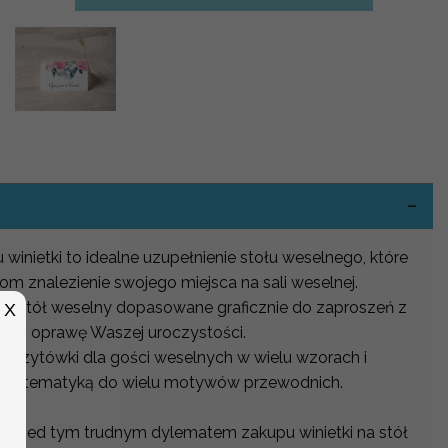
-
winietki to idealne uzupełnienie stołu weselnego, które
om znalezienie swojego miejsca na sali weselnej.
 na stół weselny dopasowane graficznie do zaproszeń z
X
alną oprawę Waszej uroczystości.
 wizytówki dla gości weselnych w wielu wzorach i
cych tematyką do wielu motywów przewodnich.
 przed tym trudnym dylematem zakupu winietki na stół