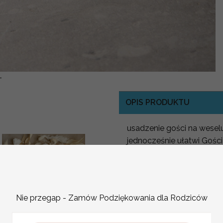
-
OPIS PRODUKTU
usadzenie gości na weselu 
jednocześnie ułatwi Gości
winietki ślubne wizytówki
Naszej oferty stworzą ide
Posiadamy winietki ślubne
kolorach idealnie pasują
Nie przegap - Zamów Podziękowania dla Rodziców
Zapewne wiele z Was stoi