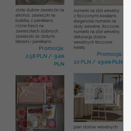
złote ślubne zawieszki na
numerki na stół weselny
alkohol, zawieszki na
z tłoczonymi kwiatami,
butelkę z perełkami,
eleganckie numerki na
rózne treści na
stoły weselne, tłoczone
zawieszkach ślubnych,
numerki na stół weselny,
zawieszki ze złotymi
dekoracja stołów
literami i perełkami
weselnych tłoczone
kwiaty
Promocja:
Promocja:
2.56 PLN
/
3.20
10 PLN
/
13.00 PLN
PLN
plan stołów weselnych