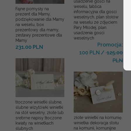
usadzenie gości na
weselu, tablica
Fajne pomysły na
informacyjna dla gości
prezent dla Mamy,
weselnych, plan stołów
podziękowanie dla Mamy
na weselu ze zdjęciem
na weselu, box
Pary Młodej, plan
prezentowy dla mamy,
usadzenia gości
zestawy prezentowe dla
weselnych
Mamy
Promocja:
231.00 PLN
100 PLN
/
125.00
PLN
tłoczone winietki ślubne,
ślubne wizytówki winietki
na stół weselny, złote lub
złote winietki na komunię,
srebrne napisy tłoczone
winietka dekoracja stołu
kwiaty na winietkach
na komunii, komunijne
ślubnych