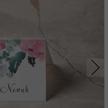
Nastepne