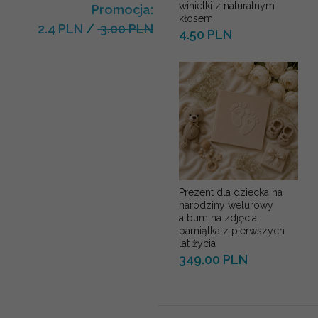
winietki z naturalnym
Promocja:
kłosem
2.4 PLN
/
3.00 PLN
4.50 PLN
Prezent dla dziecka na
narodziny welurowy
album na zdjęcia,
pamiątka z pierwszych
lat życia
349.00 PLN