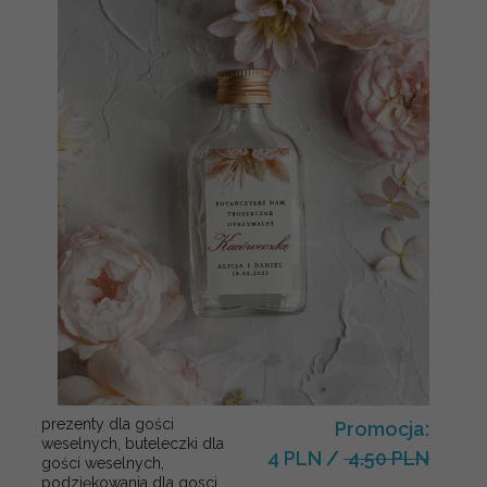
prezenty dla gości
Promocja:
weselnych, buteleczki dla
4 PLN
/
4.50 PLN
gości weselnych,
podziękowania dla gosci