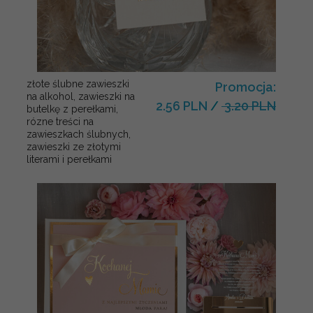
złote ślubne zawieszki
Promocja:
na alkohol, zawieszki na
2.56 PLN
/
3.20 PLN
butelkę z perełkami,
rózne treści na
zawieszkach ślubnych,
zawieszki ze złotymi
literami i perełkami