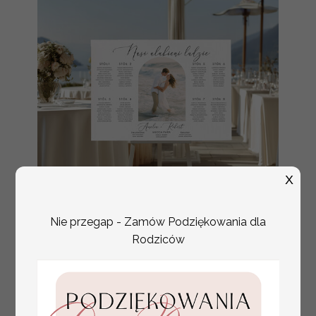
X
Nie przegap - Zamów Podziękowania dla
Rodziców
plan stołów
Promocja:
weselnych
100 PLN
/
125.00 PLN
usadzenie gości na
weselu, tablica
informacyjna dla
gości weselnych,