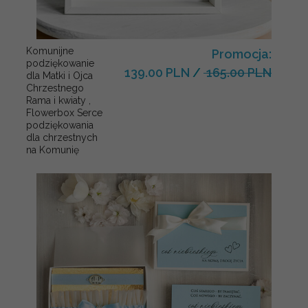
Komunijne
Promocja:
podziękowanie
139.00 PLN
/
165.00 PLN
dla Matki i Ojca
Chrzestnego
Rama i kwiaty ,
Flowerbox Serce
podziękowania
dla chrzestnych
na Komunię