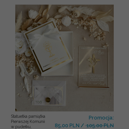
Statuetka pamiątka
Promocja:
Pierwszej Komunii
85.00 PLN
/
105.00 PLN
w pudełku,