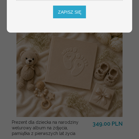
winietki z naturalnym kłosem
ZAPISZ SIĘ
Prezent dla dziecka na narodziny
349.00 PLN
welurowy album na zdjęcia,
pamiątka z pierwszych lat życia