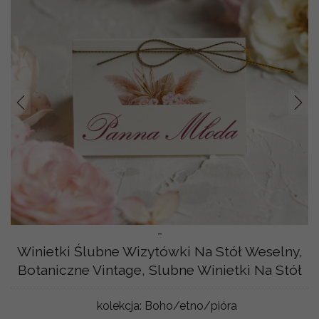
Prev
Nast
-
Winietki Ślubne Wizytówki Na Stół Weselny,
Botaniczne Vintage, Slubne Winietki Na Stół
kolekcja:
Boho/etno/pióra