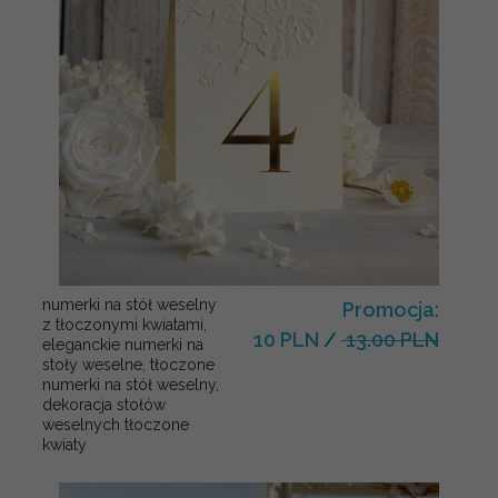
numerki na stół weselny
Promocja:
z tłoczonymi kwiatami,
10 PLN
/
13.00 PLN
eleganckie numerki na
stoły weselne, tłoczone
numerki na stół weselny,
dekoracja stołów
weselnych tłoczone
kwiaty