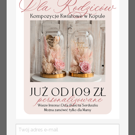
plan stołów na
weselu ze zdjęciem
Pary Młodej, plan
usadzenia gości
weselnych
złote winietki na komunię, winietka
4.50 PLN
dekoracja stołu na komunii, komunijne