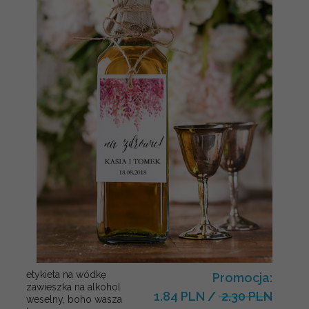
etykieta na wódkę
Promocja:
zawieszka na alkohol
1.84 PLN
/
2.30 PLN
weselny, boho wasza