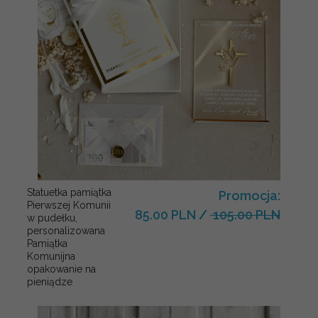
Statuetka pamiątka
Promocja:
Pierwszej Komunii
85.00 PLN
/
105.00 PLN
w pudełku,
personalizowana
Pamiątka
Komunijna
opakowanie na
pieniądze