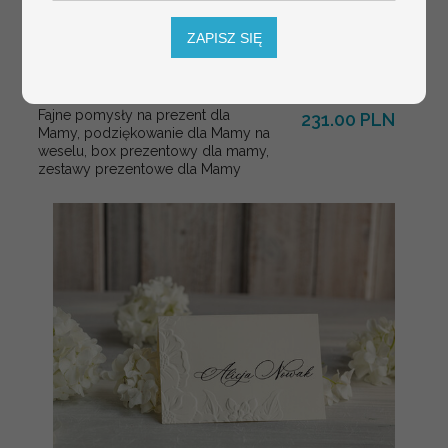
ZAPISZ SIĘ
Fajne pomysły na prezent dla
231.00 PLN
Mamy, podziękowanie dla Mamy na
weselu, box prezentowy dla mamy,
zestawy prezentowe dla Mamy