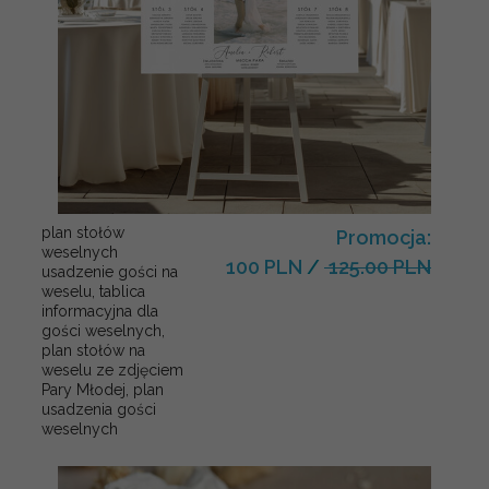
plan stołów
Promocja:
weselnych
100 PLN
/
125.00 PLN
usadzenie gości na
weselu, tablica
informacyjna dla
gości weselnych,
plan stołów na
weselu ze zdjęciem
Pary Młodej, plan
usadzenia gości
weselnych