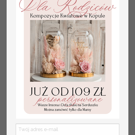
na alkohol, zawieszki na
2.56 PLN
/
3.20 PLN
butelkę z perełkami,
rózne treści na
zawieszkach ślubnych,
zawieszki ze złotymi
literami i perełkami