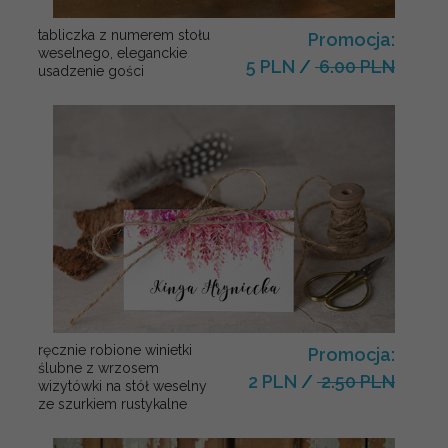
tabliczka z numerem stołu
Promocja:
weselnego, eleganckie
5 PLN
/
6.00 PLN
usadzenie gości
ręcznie robione winietki
Promocja:
ślubne z wrzosem
2 PLN
/
2.50 PLN
wizytówki na stół weselny
ze szurkiem rustykalne