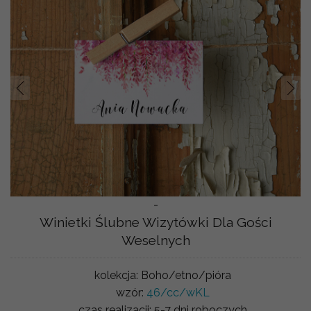
Prev
Nast
-
Winietki Ślubne Wizytówki Dla Gości
Weselnych
kolekcja:
Boho/etno/pióra
wzór:
46/cc/wKL
czas realizacji:
5-7 dni roboczych