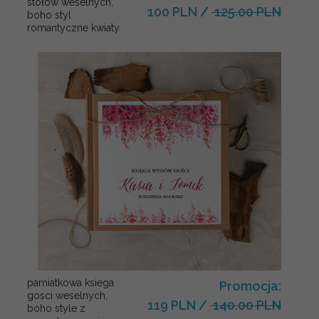
stołów weselnych,
100 PLN
/
125.00 PLN
boho styl
romantyczne kwiaty
pamiatkowa ksiega
Promocja:
gosci weselnych,
119 PLN
/
140.00 PLN
boho style z