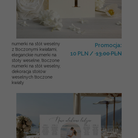
numerki na stół weselny
Promocja:
z tłoczonymi kwiatami,
10 PLN
/
13.00 PLN
eleganckie numerki na
stoły weselne, tłoczone
numerki na stół weselny,
dekoracja stołów
weselnych tłoczone
kwiaty