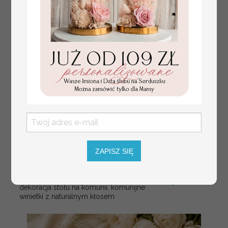
weselnych
ZAPISZ SIĘ
złote winietki na komunię, winietka
4.50 PLN
dekoracja stołu na komunii, komunijne
winietki z naturalnym kłosem