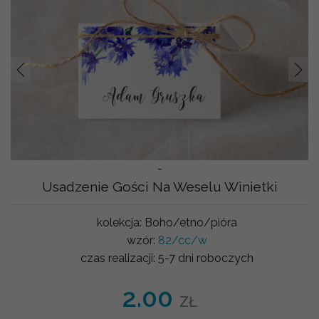
Prev
Nast
-
Usadzenie Gości Na Weselu Winietki
kolekcja:
Boho/etno/pióra
wzór:
82/cc/w
czas realizacji:
5-7 dni roboczych
2.00
ZŁ