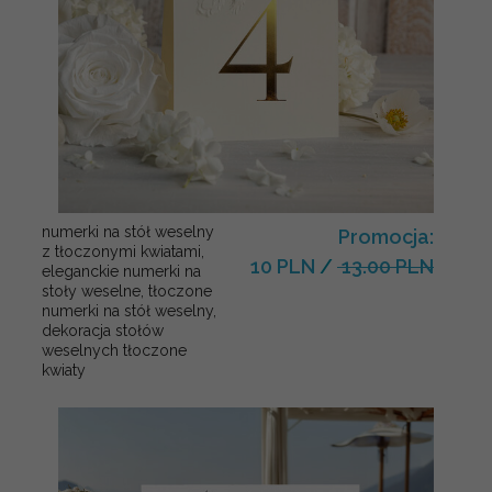
numerki na stół weselny
Promocja:
z tłoczonymi kwiatami,
10 PLN
/
13.00 PLN
eleganckie numerki na
stoły weselne, tłoczone
numerki na stół weselny,
dekoracja stołów
weselnych tłoczone
kwiaty