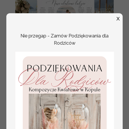
X
Nie przegap - Zamów Podziękowania dla
Rodziców
plan stołów
Promocja:
weselnych
100 PLN
/
125.00 PLN
usadzenie gości na
weselu, tablica
informacyjna dla
gości weselnych,
plan stołów na
weselu ze zdjęciem
Pary Młodej, plan
usadzenia gości