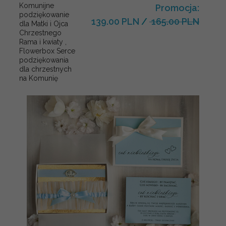
Komunijne
Promocja:
podziękowanie
139.00 PLN
/
165.00 PLN
dla Matki i Ojca
Chrzestnego
Rama i kwiaty ,
Flowerbox Serce
podziękowania
dla chrzestnych
na Komunię