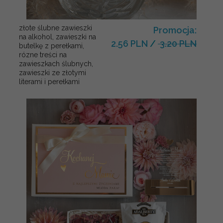
złote ślubne zawieszki
Promocja:
na alkohol, zawieszki na
2.56 PLN
/
3.20 PLN
butelkę z perełkami,
rózne treści na
zawieszkach ślubnych,
zawieszki ze złotymi
literami i perełkami