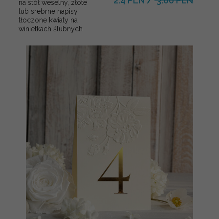
2.4 PLN
/
3.00 PLN
na stół weselny, złote
lub srebrne napisy
tłoczone kwiaty na
winietkach ślubnych