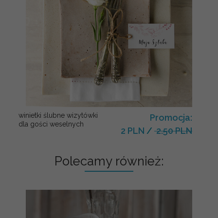
winietki ślubne wizytówki
Promocja:
dla gości weselnych
2 PLN
/
2.50 PLN
Polecamy również: