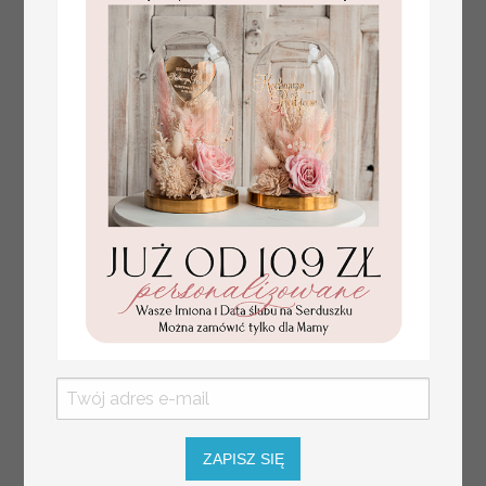
plan stołów
Promocja:
weselnych
100 PLN
/
125.00 PLN
usadzenie gości na
weselu, tablica
informacyjna dla
gości weselnych,
plan stołów na
weselu ze zdjęciem
Pary Młodej, plan
usadzenia gości
weselnych
ZAPISZ SIĘ