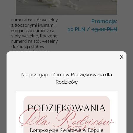
numerki na stół weselny
Promocja:
z tłoczonymi kwiatami,
10 PLN
/
13.00 PLN
eleganckie numerki na
stoły weselne, tłoczone
numerki na stół weselny,
dekoracja stołów
weselnych tłoczone
X
kwiaty
Nie przegap - Zamów Podziękowania dla
Rodziców