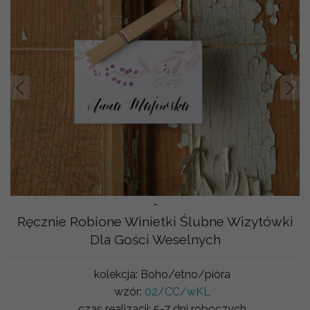
Prev
Nast
-
Ręcznie Robione Winietki Ślubne Wizytówki
Dla Gości Weselnych
kolekcja:
Boho/etno/pióra
wzór:
02/CC/wKL
czas realizacji:
5-7 dni roboczych