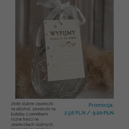
złote ślubne zawieszki
Promocja:
na alkohol, zawieszki na
2.56 PLN
/
3.20 PLN
butelkę z perełkami,
rózne treści na
zawieszkach ślubnych,