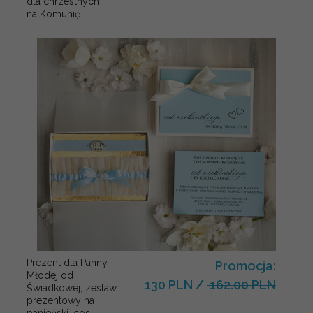
dla chrzestnych
na Komunię
Prezent dla Panny
Promocja:
Młodej od
130 PLN
/
162.00 PLN
Świadkowej, zestaw
prezentowy na