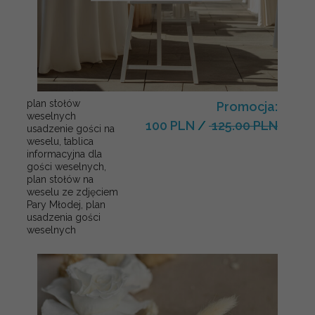
plan stołów
Promocja:
weselnych
100 PLN
/
125.00 PLN
usadzenie gości na
weselu, tablica
informacyjna dla
gości weselnych,
plan stołów na
weselu ze zdjęciem
Pary Młodej, plan
usadzenia gości
weselnych