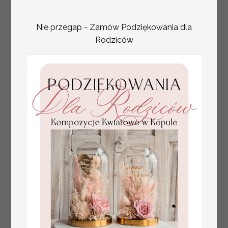
2.4 PLN
/
3.00 PLN
na stół weselny, złote
lub srebrne napisy
tłoczone kwiaty na
Nie przegap - Zamów Podziękowania dla
winietkach ślubnych
Rodziców