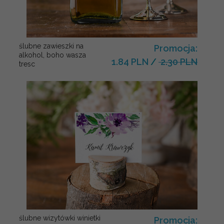
ślubne zawieszki na
Promocja:
alkohol, boho wasza
1.84 PLN
/
2.30 PLN
tresc
ślubne wizytówki winietki
Promocja: