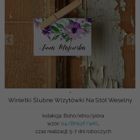
Prev
Nast
-
Winietki Ślubne Wizytówki Na Stół Weselny
kolekcja:
Boho/etno/pióra
wzór:
04/BHszF/wKL
czas realizacji:
5-7 dni roboczych