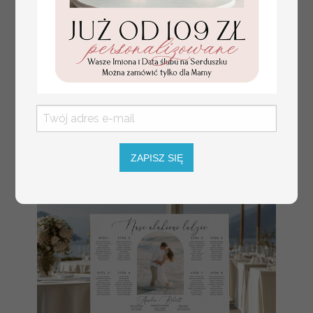
numerki na stół weselny
Promocja:
z tłoczonymi kwiatami,
10 PLN
/
13.00 PLN
eleganckie numerki na
stoły weselne, tłoczone
numerki na stół weselny,
dekoracja stołów
weselnych tłoczone
kwiaty
ZAPISZ SIĘ