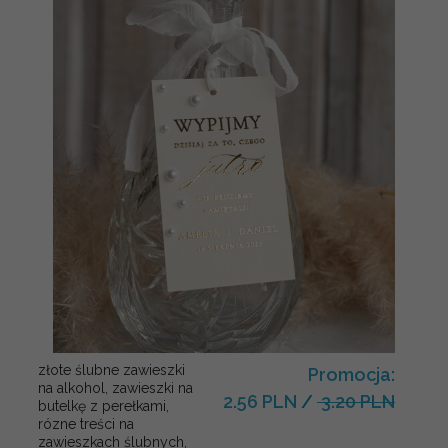
złote ślubne zawieszki
Promocja:
na alkohol, zawieszki na
2.56 PLN
/
3.20 PLN
butelkę z perełkami,
rózne treści na
zawieszkach ślubnych,