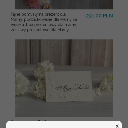
Fajne pomysły na prezent dla
231.00 PLN
Mamy, podziękowanie dla Mamy na
weselu, box prezentowy dla mamy,
zestawy prezentowe dla Mamy
tłoczone winietki ślubne,
Promocja:
X
ślubne wizytówki winietki