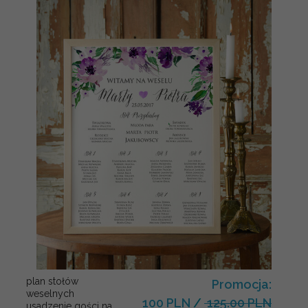
plan stołów
Promocja:
weselnych
100 PLN
/
125.00 PLN
usadzenie gości na