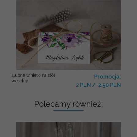
ślubne winietki na stół
Promocja:
weselny
2 PLN
/
2.50 PLN
Polecamy również: