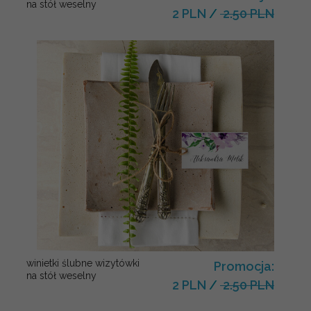
na stół weselny
2 PLN
/
2.50 PLN
winietki ślubne wizytówki
Promocja:
na stół weselny
2 PLN
/
2.50 PLN