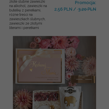
złote ślubne zawieszki
Promocja:
na alkohol, zawieszki na
2.56 PLN
/
3.20 PLN
butelkę z perełkami,
rózne treści na
zawieszkach ślubnych,
zawieszki ze złotymi
literami i perełkami