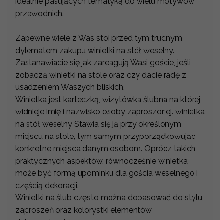
idealnie pasujących tematyką do wielu motywów
przewodnich.
Zapewne wiele z Was stoi przed tym trudnym
dylematem zakupu winietki na stół weselny.
Zastanawiacie się jak zareagują Wasi goście, jeśli
zobaczą winietki na stole oraz czy dacie radę z
usadzeniem Waszych bliskich.
Winietka jest karteczką, wizytówka ślubna na której
widnieje imię i nazwisko osoby zaproszonej. winietka
na stół weselny Stawia się ją przy określonym
miejscu na stole, tym samym przyporządkowując
konkretne miejsca danym osobom. Oprócz takich
praktycznych aspektów, równocześnie winietka
może być formą upominku dla gościa weselnego i
częścią dekoracji.
Winietki na ślub często można dopasować do stylu
zaproszeń oraz kolorystki elementów