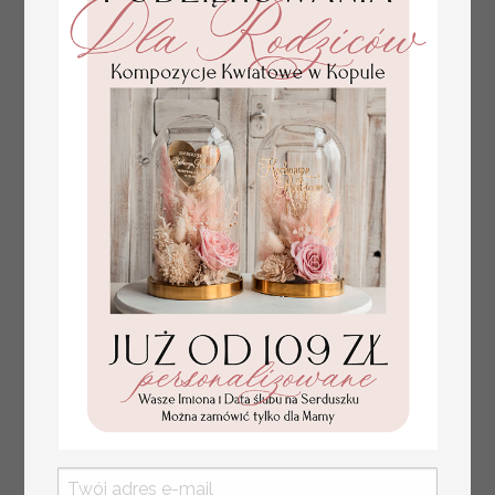
plan stołów
Promocja:
weselnych
100 PLN
/
125.00 PLN
usadzenie gości na
weselu, tablica
informacyjna dla
gości weselnych,
plan stołów na
weselu ze zdjęciem
Pary Młodej, plan
usadzenia gości
weselnych