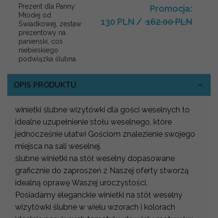
Prezent dla Panny
Promocja:
Młodej od
130 PLN
/
162.00 PLN
Świadkowej, zestaw
prezentowy na
panieński, cos
niebieskiego
podwiązka ślubna
OPIS PRODUKTU
winietki ślubne wizytówki dla gości weselnych to
idealne uzupełnienie stołu weselnego, które
jednocześnie ułatwi Gościom znalezienie swojego
miejsca na sali weselnej.
ślubne winietki na stół weselny dopasowane
graficznie do zaproszeń z Naszej oferty stworzą
idealną oprawę Waszej uroczystości.
Posiadamy eleganckie winietki na stół weselny
wizytówki ślubne w wielu wzorach i kolorach