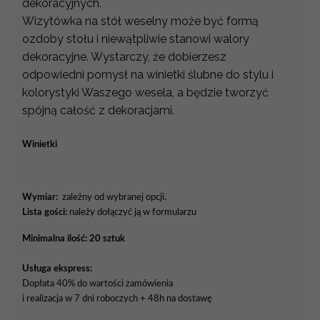
dekoracyjnych.
Wizytówka na stół weselny może być formą
ozdoby stołu i niewątpliwie stanowi walory
dekoracyjne. Wystarczy, że dobierzesz
odpowiedni pomysł na winietki ślubne do stylu i
kolorystyki Waszego wesela, a będzie tworzyć
spójną całość z dekoracjami.
Winietki
Wymiar:
zależny od wybranej opcji.
Lista gości:
należy dołączyć ją w formularzu
Minimalna ilość: 20 sztuk
Usługa ekspress:
Dopłata 40% do wartości zamówienia
i realizacja w 7 dni roboczych + 48h na dostawę