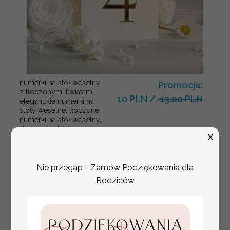
numerki na stół weselny
Promocja:
z tłoczonymi kwiatami,
10 PLN
/
13.00 PLN
eleganckie numerki na
stoły weselne, tłoczone
numerki na stół weselny,
dekoracja stołów
X
weselnych tłoczone
kwiaty
Nie przegap - Zamów Podziękowania dla
Rodziców