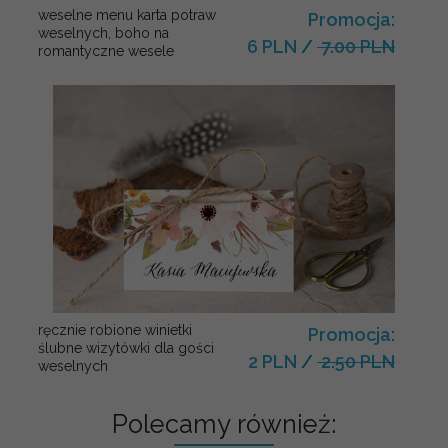
weselne menu karta potraw
Promocja:
weselnych, boho na
6 PLN
/
7.00 PLN
romantyczne wesele
ręcznie robione winietki
Promocja:
ślubne wizytówki dla gości
2 PLN
/
2.50 PLN
weselnych
Polecamy również: