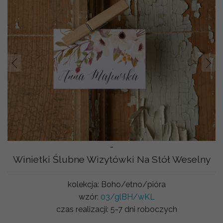
Prev
Nast
-
Winietki Ślubne Wizytówki Na Stół Weselny
kolekcja:
Boho/etno/pióra
wzór:
03/glBH/wKL
czas realizacji:
5-7 dni roboczych