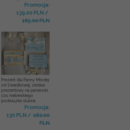
Promocja:
139.00 PLN
/
165.00 PLN
Prezent dla Panny Młodej
od Świadkowej, zestaw
prezentowy na panieński,
cos niebieskiego
podwiązka ślubna
Promocja:
130 PLN
/
162.00
PLN