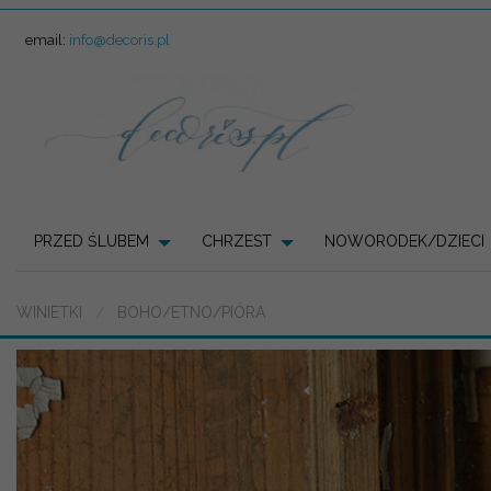
email:
info@decoris.pl
PRZED ŚLUBEM
CHRZEST
NOWORODEK/DZIECI
WINIETKI
BOHO/ETNO/PIÓRA