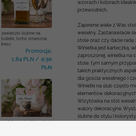
wzorach i kolorach ideal
przewodnich.
Zapewne wiele z Was stoi
weselny. Zastanawiacie się
zawieszki ślubne na
butelki, boho smieszna
stole oraz czy dacie radę
tresc
Winietka jest karteczką, w
Promocja:
zaproszonej. winietka na 
1.84 PLN
/
2.30
stole, tym samym przypo
PLN
takich praktycznych aspe
dla gościa weselnego i cz
Winietki na ślub często 
elementów dekoracyjnyc
Wizytówka na stół weseln
walory dekoracyjne. Wyst
ślubne do stylu i kolorys
ozdobne winietki na ślub
dekoracjami.
wizytówki dla gości
weselnych