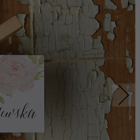
Nastepne