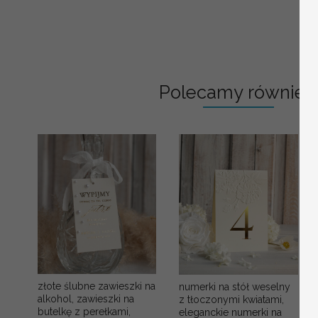
Polecamy również:
złote ślubne zawieszki na
numerki na stół weselny
alkohol, zawieszki na
z tłoczonymi kwiatami,
butelkę z perełkami,
eleganckie numerki na