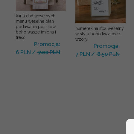
karta dań weselnych
menu weselne plan
podawania posiłków,
numerek na stół weselny,
boho wasze imiona i
w stylu boho kwiatowe
treść
wzory
Promocja:
Promocja:
6 PLN
/
7.00 PLN
7 PLN
/
8.50 PLN