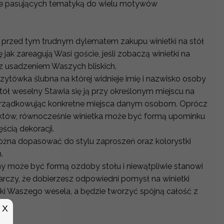
nie pasujących tematyką do wielu motywów
 przed tym trudnym dylematem zakupu winietki na stół
 jak zareagują Wasi goście, jeśli zobaczą winietki na
 z usadzeniem Waszych bliskich.
izytówka ślubna na której widnieje imię i nazwisko osoby
stół weselny Stawia się ją przy określonym miejscu na
rządkowując konkretne miejsca danym osobom. Oprócz
któw, równocześnie winietka może być formą upominku
ęścią dekoracji.
można dopasować do stylu zaproszeń oraz kolorystki
h.
y może być formą ozdoby stołu i niewątpliwie stanowi
arczy, że dobierzesz odpowiedni pomysł na winietki
tyki Waszego wesela, a będzie tworzyć spójną całość z
X