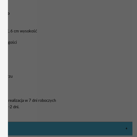
u biho
okość, 6 cm wysokość
nych gości
rmularzu
a i realizacja w 7 dni roboczych
wa 1-2 dni.