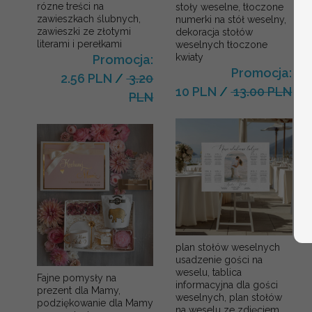
rózne treści na
stoły weselne, tłoczone
zawieszkach ślubnych,
numerki na stół weselny,
zawieszki ze złotymi
dekoracja stołów
literami i perełkami
weselnych tłoczone
kwiaty
Promocja:
Promocja:
2.56 PLN
/
3.20
10 PLN
/
13.00 PLN
PLN
plan stołów weselnych
usadzenie gości na
weselu, tablica
Fajne pomysły na
informacyjna dla gości
prezent dla Mamy,
weselnych, plan stołów
podziękowanie dla Mamy
na weselu ze zdjęciem