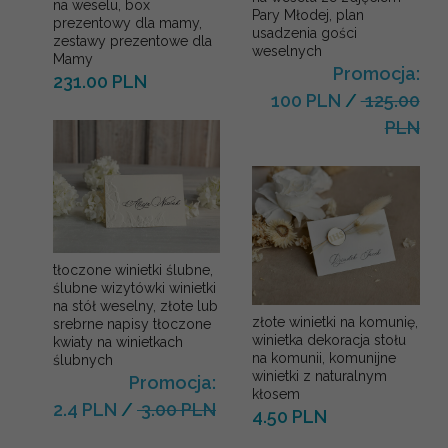
na weselu, box
Pary Młodej, plan
prezentowy dla mamy,
usadzenia gości
zestawy prezentowe dla
weselnych
Mamy
Promocja:
231.00 PLN
100 PLN
/
125.00
PLN
tłoczone winietki ślubne,
ślubne wizytówki winietki
na stół weselny, złote lub
złote winietki na komunię,
srebrne napisy tłoczone
winietka dekoracja stołu
kwiaty na winietkach
na komunii, komunijne
ślubnych
winietki z naturalnym
Promocja:
kłosem
2.4 PLN
/
3.00 PLN
4.50 PLN