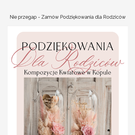
Promocja:
2 PLN
/
2.50 PLN
Proste winietki z grafikami w styl
Nie przegap - Zamów Podziękowania dla Rodziców
Wymiar winietki: około
9cm szer
W cenie:
winietka z nadrukiem da
Minimalna ilość: 20 sztuk
Lista gości:
proszę dołączyć w fo
USŁUGA EKSPRESSOWA:
Dopłata 40% do wartości zamówieni
od potwierdzenia proejktu + dosta
Statuetka pamiątka
Pierwszej Komunii w
KOLOR OKŁADKI
pudełku,
personalizowana