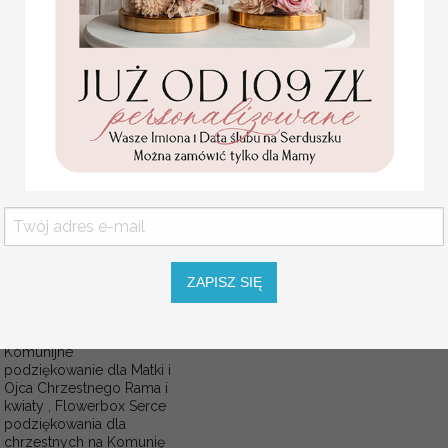
Pamiątka Komunijna
KOLOR SZNURKA
opakowanie na pieniądze
Promocja:
OPCJE WINIETKI
85.00 PLN
/
105.00
PLN
SZNUREK
ZAPISZ SIĘ
Komunijne
podziękowanie dla Matki i
Ojca Chrzestnego Rama i
kwiaty , Flowerbox Serce
podziękowania dla
chrzestnych na Komunię