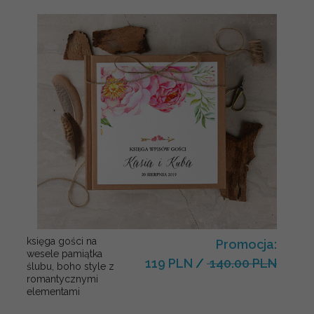
księga gości na
Promocja:
wesele pamiątka
119 PLN
/
140.00 PLN
ślubu, boho style z
romantycznymi
elementami