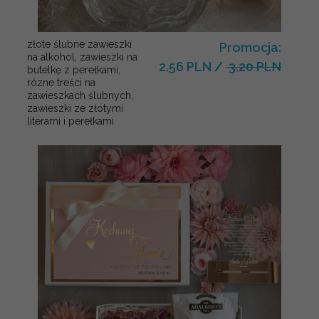
złote ślubne zawieszki
Promocja:
na alkohol, zawieszki na
2.56 PLN
/
3.20 PLN
butelkę z perełkami,
rózne treści na
zawieszkach ślubnych,
zawieszki ze złotymi
literami i perełkami