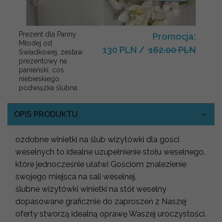
Prezent dla Panny
Promocja:
Młodej od
130 PLN
/
162.00 PLN
Świadkowej, zestaw
prezentowy na
panieński, cos
niebieskiego
podwiązka ślubna
OPIS PRODUKTU
ozdobne winietki na ślub wizytówki dla gości
weselnych to idealne uzupełnienie stołu weselnego,
które jednocześnie ułatwi Gościom znalezienie
swojego miejsca na sali weselnej.
ślubne wizytówki winietki na stół weselny
dopasowane graficznie do zaproszeń z Naszej
oferty stworzą idealną oprawę Waszej uroczystości.