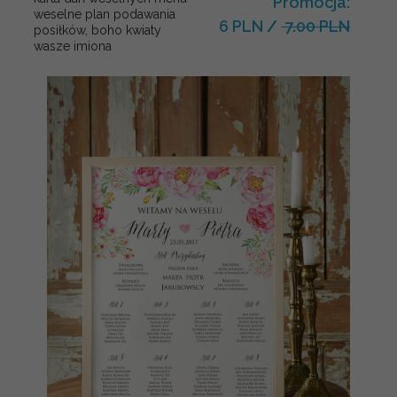
Promocja:
weselne plan podawania
6 PLN
/
7.00 PLN
posiłków, boho kwiaty
wasze imiona