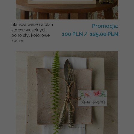
plansza weselna plan
Promocja:
stołów weselnych,
100 PLN
/
125.00 PLN
boho styl kolorowe
kwiaty