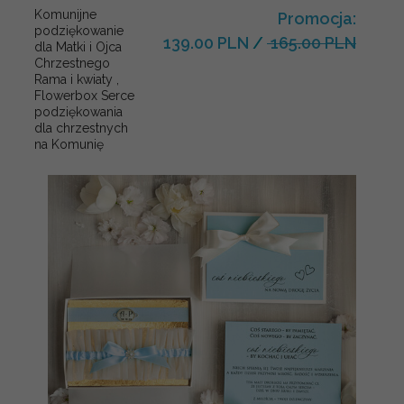
Komunijne
Promocja:
podziękowanie
139.00 PLN
/
165.00 PLN
dla Matki i Ojca
Chrzestnego
Rama i kwiaty ,
Flowerbox Serce
podziękowania
dla chrzestnych
na Komunię