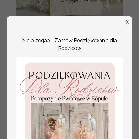
X
tłoczone winietki ślubne,
Promocja:
Nie przegap - Zamów Podziękowania dla
ślubne wizytówki winietki
2.4 PLN
/
3.00 PLN
Rodziców
na stół weselny, złote
lub srebrne napisy
tłoczone kwiaty na
winietkach ślubnych