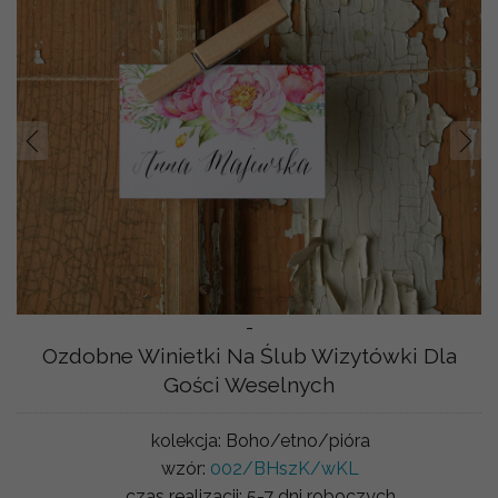
Prev
Nast
-
Ozdobne Winietki Na Ślub Wizytówki Dla
Gości Weselnych
kolekcja:
Boho/etno/pióra
wzór:
002/BHszK/wKL
czas realizacji:
5-7 dni roboczych