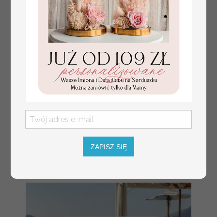
numerki na stół weselny
Promocja:
z tłoczonymi kwiatami,
10 PLN
/
13.00 PLN
eleganckie numerki na
stoły weselne, tłoczone
numerki na stół weselny,
ZAPISZ SIĘ
dekoracja stołów
weselnych tłoczone
kwiaty