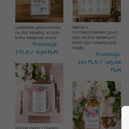
tablica z
usadzenie gości numery
rozmieszczeniem gości
na stół weselny, w stylu
plan stołów weselnych,
boho kwiatowe wzory
boho styl romantyczne
Promocja:
kwiaty
7 PLN
/
8.50 PLN
Promocja:
100 PLN
/
125.00
PLN
ślubne menu z planem