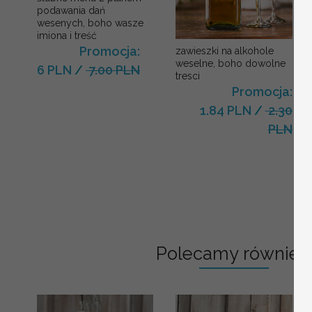
podawania dań
wesenych, boho wasze
imiona i treść
Promocja:
zawieszki na alkohole
weselne, boho dowolne
6 PLN
/
7.00 PLN
tresci
Promocja:
1.84 PLN
/
2.30
PLN
Polecamy również: