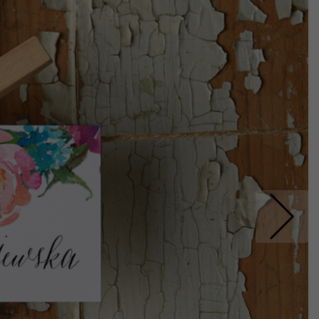
Nastepne