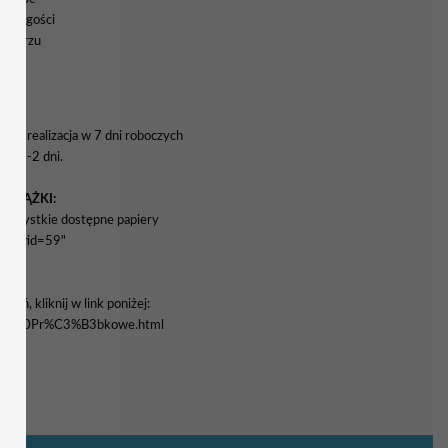
nych gości
rmularzu
a i realizacja w 7 dni roboczych
wa 1-2 dni.
WSTĄŻKI:
yć wszystkie dostępne papiery
enu&tid=59"
eń, kliknij w link poniżej:
stawy%20Pr%C3%B3bkowe.html