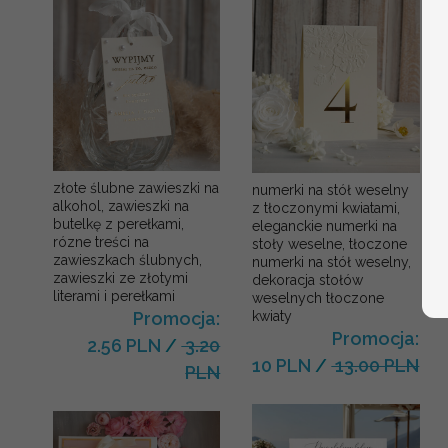
złote ślubne zawieszki na
numerki na stół weselny
alkohol, zawieszki na
z tłoczonymi kwiatami,
butelkę z perełkami,
eleganckie numerki na
rózne treści na
stoły weselne, tłoczone
zawieszkach ślubnych,
numerki na stół weselny,
zawieszki ze złotymi
dekoracja stołów
literami i perełkami
weselnych tłoczone
kwiaty
Promocja:
Promocja:
2.56 PLN
/
3.20
10 PLN
/
13.00 PLN
PLN