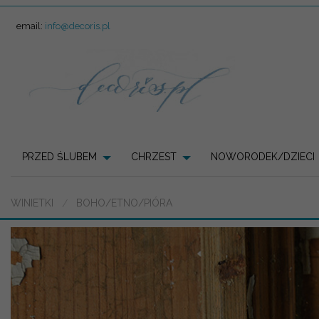
email:
info@decoris.pl
PRZED ŚLUBEM
CHRZEST
NOWORODEK/DZIECI
WINIETKI
BOHO/ETNO/PIÓRA