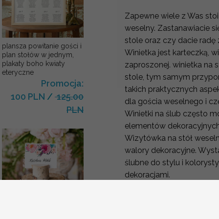
Zapewne wiele z Was stoi
weselny. Zastanawiacie się
stole oraz czy dacie radę
plansza powitanie gości i
Winietka jest karteczką, w
plan stołów w jednym,
plakaty boho kwiaty
zaproszonej. winietka na 
eteryczne
stole, tym samym przypo
Promocja:
takich praktycznych aspe
100 PLN
/
125.00
dla gościa weselnego i cz
PLN
Winietki na ślub często 
elementów dekoracyjnyc
Wizytówka na stół weseln
walory dekoracyjne. Wyst
ślubne do stylu i kolorys
dekoracjami.
winietki na stół
ślubne wizytówki winietki
na stół weselny
Promocja:
Wymiar:
6cm wysokość 9 cm sze