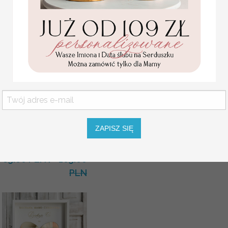
KOLOR OKŁADKI
KOLOR SZNURKA
OPCJE WINIETKI
SZNUREK
Statuetka pamiątka
Pierwszej Komunii w
pudełku,
personalizowana
Pamiątka Komunijna
ZAPISZ SIĘ
opakowanie na pieniądze
Promocja:
85.00 PLN
/
105.00
PLN