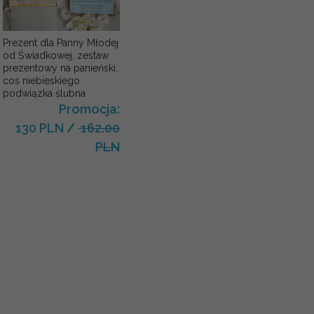
Prezent dla Panny Młodej
od Świadkowej, zestaw
prezentowy na panieński,
cos niebieskiego
podwiązka ślubna
Promocja:
130 PLN
/
162.00
PLN