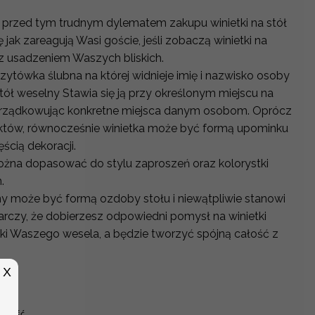
 przed tym trudnym dylematem zakupu winietki na stół
 jak zareagują Wasi goście, jeśli zobaczą winietki na
 z usadzeniem Waszych bliskich.
izytówka ślubna na której widnieje imię i nazwisko osoby
stół weselny Stawia się ją przy określonym miejscu na
rządkowując konkretne miejsca danym osobom. Oprócz
któw, równocześnie winietka może być formą upominku
ęścią dekoracji.
można dopasować do stylu zaproszeń oraz kolorystki
h.
y może być formą ozdoby stołu i niewątpliwie stanowi
arczy, że dobierzesz odpowiedni pomysł na winietki
tyki Waszego wesela, a będzie tworzyć spójną całość z
X
rokość