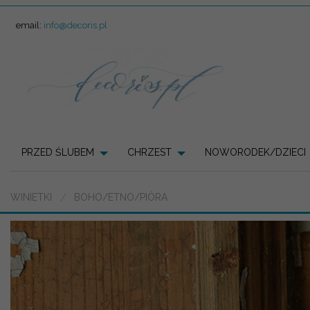
email:
info@decoris.pl
PRZED ŚLUBEM
CHRZEST
NOWORODEK/DZIECI
WINIETKI
BOHO/ETNO/PIÓRA