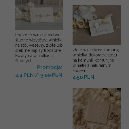
tłoczone winietki ślubne,
ślubne wizytówki winietki
na stół weselny, złote lub
złote winietki na komunię,
srebrne napisy tłoczone
winietka dekoracja stołu
kwiaty na winietkach
na komunii, komunijne
ślubnych
winietki z naturalnym
Promocja:
kłosem
2.4 PLN
/
3.00 PLN
4.50 PLN