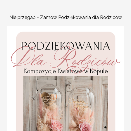
winietki na stół
Wymiar:
6cm wysokość 9 cm sze
Nie przegap - Zamów Podziękowania dla Rodziców
W cenie:
winietka z nadrukiem da
Lista gości:
proszę dołączyć w fo
Minimalna ilość: 20 sztuk
USŁUGA EKSPRESSOWA:
eleganckie winietki na
Dopłata 40% do wartości zamówieni
stół weselny wizytówki
od potwierdzenia proejktu + dosta
ślubne
Promocja:
ZOBACZ DOSTĘPNE PAPIERY I 
2 PLN
/
2.50 PLN
Kliknij w link poniżej aby zobacz
http://decoris.pl/index.php?p=tm
PRÓBKI:
Aby zamówić próbki naszych zaprosz
http://decoris.pl/c/0/459/Ze