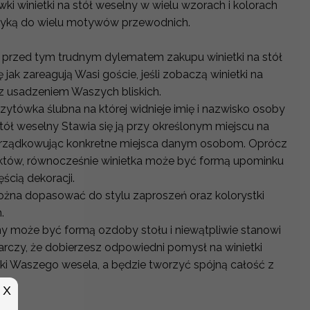
i winietki na stół weselny w wielu wzorach i kolorach
atyką do wielu motywów przewodnich.
 przed tym trudnym dylematem zakupu winietki na stół
 jak zareagują Wasi goście, jeśli zobaczą winietki na
 z usadzeniem Waszych bliskich.
izytówka ślubna na której widnieje imię i nazwisko osoby
stół weselny Stawia się ją przy określonym miejscu na
rządkowując konkretne miejsca danym osobom. Oprócz
któw, równocześnie winietka może być formą upominku
ęścią dekoracji.
można dopasować do stylu zaproszeń oraz kolorystki
h.
y może być formą ozdoby stołu i niewątpliwie stanowi
arczy, że dobierzesz odpowiedni pomysł na winietki
tyki Waszego wesela, a będzie tworzyć spójną całość z
X