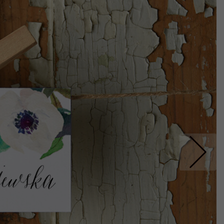
Nastepne