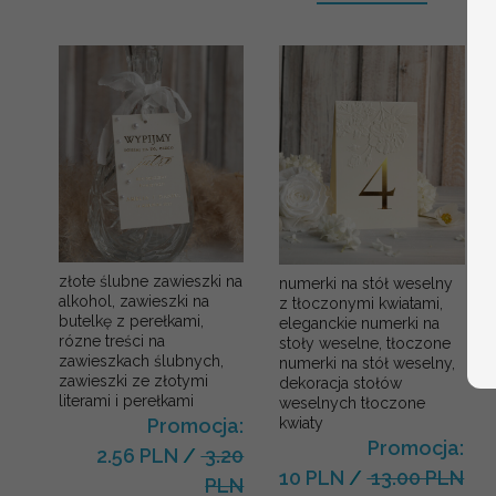
złote ślubne zawieszki na
numerki na stół weselny
alkohol, zawieszki na
z tłoczonymi kwiatami,
butelkę z perełkami,
eleganckie numerki na
rózne treści na
stoły weselne, tłoczone
zawieszkach ślubnych,
numerki na stół weselny,
zawieszki ze złotymi
dekoracja stołów
literami i perełkami
weselnych tłoczone
kwiaty
Promocja:
Promocja:
2.56 PLN
/
3.20
10 PLN
/
13.00 PLN
PLN