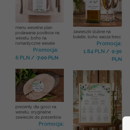
menu weselne plan
zawieszki ślubne na
podawania posiłków na
butelki, boho wasza tresc
weselu, boho na
Promocja:
romantyczne wesele
Promocja:
1.84 PLN
/
2.30
6 PLN
/
7.00 PLN
PLN
prezenty dla gości na
weselu, oryginalne
zawieszki do prezentów
Promocja: