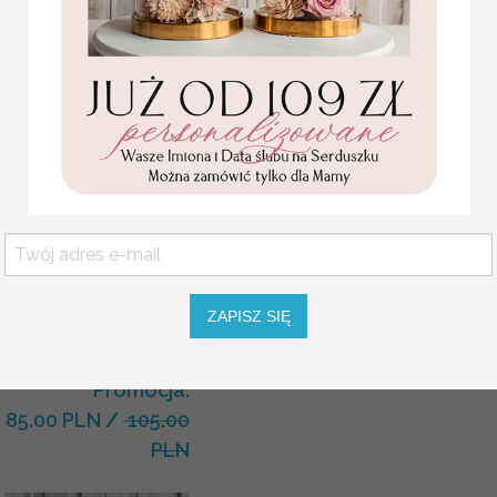
KOLOR OKŁADKI
KOLOR SZNURKA
OPCJE WINIETKI
SZNUREK
Statuetka pamiątka
Pierwszej Komunii w
pudełku,
ZAPISZ SIĘ
personalizowana
Pamiątka Komunijna
opakowanie na pieniądze
Promocja:
85.00 PLN
/
105.00
PLN