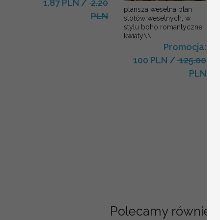
1.87 PLN
/
2.20
plansza weselna plan
PLN
stołów weselnych, w
stylu boho romantyczne
kwiaty\\
Promocja:
100 PLN
/
125.00
PLN
Polecamy również: