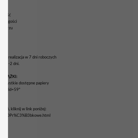
rokość
nych gości
rmularzu
a i realizacja w 7 dni roboczych
wa 1-2 dni.
WSTĄŻKI:
yć wszystkie dostępne papiery
enu&tid=59"
eń, kliknij w link poniżej:
stawy%20Pr%C3%B3bkowe.html