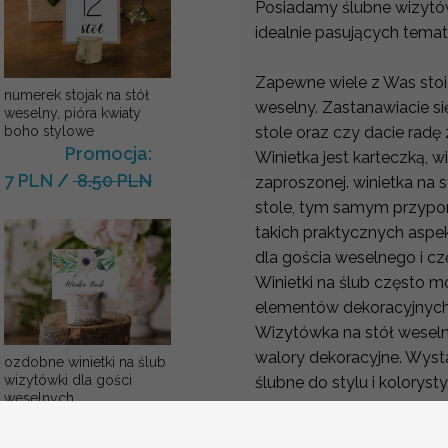
Posiadamy ślubne wizytówk
idealnie pasujących tem
Zapewne wiele z Was stoi
numerek stojak na stół
weselny. Zastanawiacie się
weselny, pióra kwiaty
stole oraz czy dacie radę
boho stylowe
Promocja:
Winietka jest karteczką, w
7 PLN
/
8.50 PLN
zaproszonej. winietka na 
stole, tym samym przypo
takich praktycznych aspe
dla gościa weselnego i cz
Winietki na ślub często 
elementów dekoracyjnyc
Wizytówka na stół weseln
walory dekoracyjne. Wyst
ozdobne winietki na ślub
wizytówki dla gości
ślubne do stylu i kolorys
weselnych
dekoracjami.
Promocja:
2 PLN
/
2.50 PLN