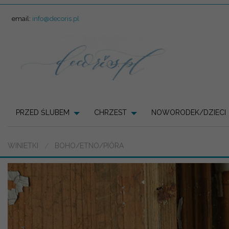
email:
info@decoris.pl
PRZED ŚLUBEM
CHRZEST
NOWORODEK/DZIECI
WINIETKI
BOHO/ETNO/PIÓRA