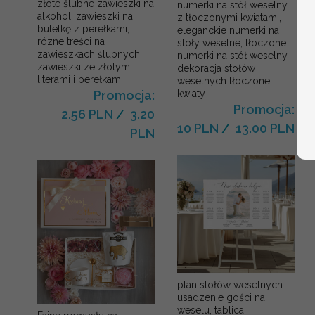
złote ślubne zawieszki na
numerki na stół weselny
alkohol, zawieszki na
z tłoczonymi kwiatami,
butelkę z perełkami,
eleganckie numerki na
rózne treści na
stoły weselne, tłoczone
zawieszkach ślubnych,
numerki na stół weselny,
zawieszki ze złotymi
dekoracja stołów
literami i perełkami
weselnych tłoczone
kwiaty
Promocja:
Promocja:
2.56 PLN
/
3.20
10 PLN
/
13.00 PLN
PLN
plan stołów weselnych
usadzenie gości na
weselu, tablica