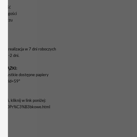
rokość
nych gości
rmularzu
a i realizacja w 7 dni roboczych
wa 1-2 dni.
WSTĄŻKI:
yć wszystkie dostępne papiery
enu&tid=59"
eń, kliknij w link poniżej:
stawy%20Pr%C3%B3bkowe.html