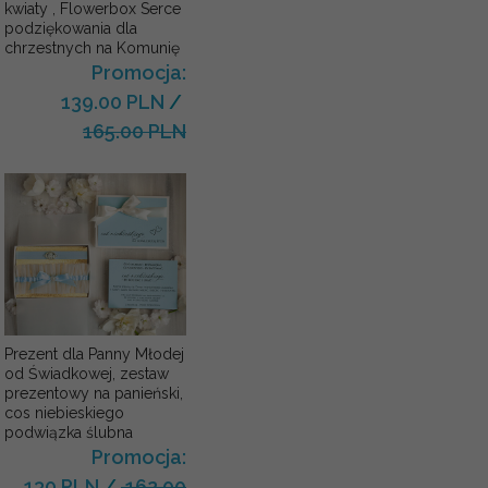
kwiaty , Flowerbox Serce
podziękowania dla
chrzestnych na Komunię
Promocja:
139.00 PLN
/
165.00 PLN
Prezent dla Panny Młodej
od Świadkowej, zestaw
prezentowy na panieński,
cos niebieskiego
podwiązka ślubna
Promocja:
130 PLN
/
162.00