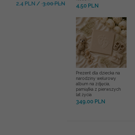
2.4 PLN
/
3.00 PLN
4.50 PLN
Prezent dla dziecka na
narodziny welurowy
album na zdjęcia,
pamiątka z pierwszych
lat życia
349.00 PLN