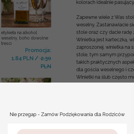
kolorach idealnie pasują
Zapewne wiele z Was stoi
weselny. Zastanawiacie się
stole oraz czy dacie radę
etykieta na alkohol
weselny, boho dowolne
Winietka jest karteczką, w
tresci
zaproszonej. winietka na 
Promocja:
stole, tym samym przypo
1.84 PLN
/
2.30
takich praktycznych aspe
PLN
dla gościa weselnego i cz
Winietki na ślub często 
elementów dekoracyjnyc
Wizytówka na stół weseln
walory dekoracyjne. Wyst
ślubne do stylu i kolorys
dekoracjami.
Nie przegap - Zamów Podziękowania dla Rodziców
karteczki ślubne winietki
weselne
winietki na stół
Promocja: