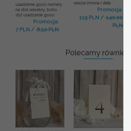
wasze imiona i data
usadzenie gości numery
Promocja:
na stół weselny, boho
styl usadzenie gości
119 PLN
/
140.00
Promocja:
PLN
7 PLN
/
8.50 PLN
Polecamy również: