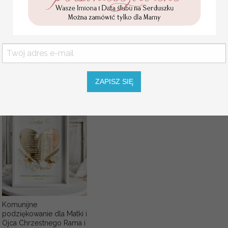
Pierwszej Komunii w
pudełku,
KOLOR OKŁADKI
personalizowana
Pamiątka Komunijna
opakowanie na pieniądze
KOLOR SZNURKA
Promocja:
85.00 PLN
/
105.00
OPCJE WINIETKI
PLN
ZAPISZ SIĘ
SZNUREK
Komunijne
podziękowanie dla Matki i
Ojca Chrzestnego Rama i