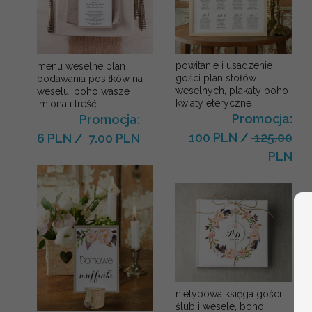
powitanie i usadzenie
menu weselne plan
gości plan stołów
podawania posiłków na
weselnych, plakaty boho
weselu, boho wasze
kwiaty eteryczne
imiona i treść
Promocja:
Promocja:
100 PLN
/
125.00
6 PLN
/
7.00 PLN
PLN
nietypowa księga gości
ślub i wesele, boho