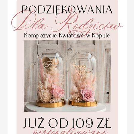
2 PLN
/
2.50 PLN
Wymiar:
6cm wysokość 9 cm sze
W cenie:
winietka z nadrukiem da
Lista gości:
proszę dołączyć w fo
Minimalna ilość: 20 sztuk
USŁUGA EKSPRESSOWA:
Dopłata 40% do wartości zamówieni
od potwierdzenia proejktu + dosta
ZOBACZ DOSTĘPNE PAPIERY I 
Kliknij w link poniżej aby zobacz
http://decoris.pl/index.php?p=tm
PRÓBKI:
Aby zamówić próbki naszych zaprosz
http://decoris.pl/c/0/459/Ze
Statuetka pamiątka