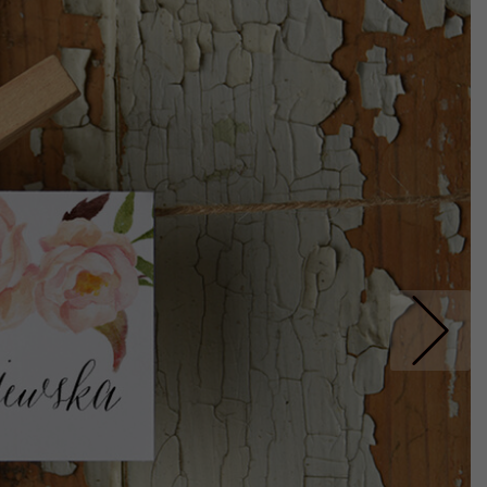
Nastepne