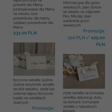
Fajne pomysły na
informacyjna dla gości
prezent dla Mamy,
weselnych, plan stołów
podziękowanie dla Mamy
na weselu ze zdjęciem
na weselu, box
Pary Młodej, plan
prezentowy dla mamy,
usadzenia gości
zestawy prezentowe dla
weselnych
Mamy
Promocja:
231.00 PLN
100 PLN
/
125.00
PLN
tłoczone winietki ślubne,
ślubne wizytówki winietki
na stół weselny, złote lub
złote winietki na komunię,
srebrne napisy tłoczone
winietka dekoracja stołu
kwiaty na winietkach
na komunii, komunijne
ślubnych
winietki z naturalnym
Promocja:
kłosem