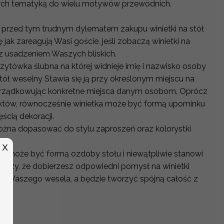
cych tematyką do wielu motywów przewodnich.
 przed tym trudnym dylematem zakupu winietki na stół
 jak zareagują Wasi goście, jeśli zobaczą winietki na
 z usadzeniem Waszych bliskich.
izytówka ślubna na której widnieje imię i nazwisko osoby
stół weselny Stawia się ją przy określonym miejscu na
rządkowując konkretne miejsca danym osobom. Oprócz
któw, równocześnie winietka może być formą upominku
ęścią dekoracji.
można dopasować do stylu zaproszeń oraz kolorystki
h.
X
y może być formą ozdoby stołu i niewątpliwie stanowi
arczy, że dobierzesz odpowiedni pomysł na winietki
tyki Waszego wesela, a będzie tworzyć spójną całość z