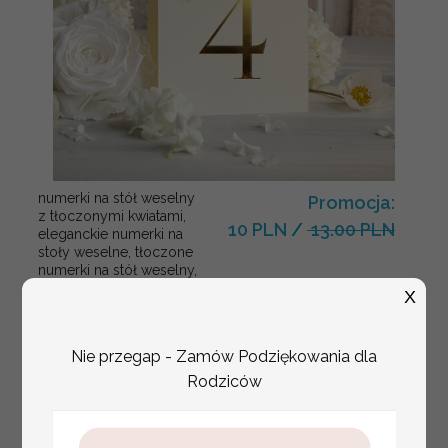
numerki na stół weselny
Promocja:
z tłoczonymi kwiatami,
10 PLN
/
13.00 PLN
eleganckie numerki na
stoły weselne, tłoczone
numerki na stół weselny,
dekoracja stołów
X
weselnych tłoczone
kwiaty
Nie przegap - Zamów Podziękowania dla
Rodziców