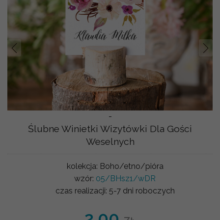
Prev
Nast
-
Ślubne Winietki Wizytówki Dla Gości
Weselnych
kolekcja:
Boho/etno/pióra
wzór:
05/BHsz1/wDR
czas realizacji:
5-7 dni roboczych
2.00