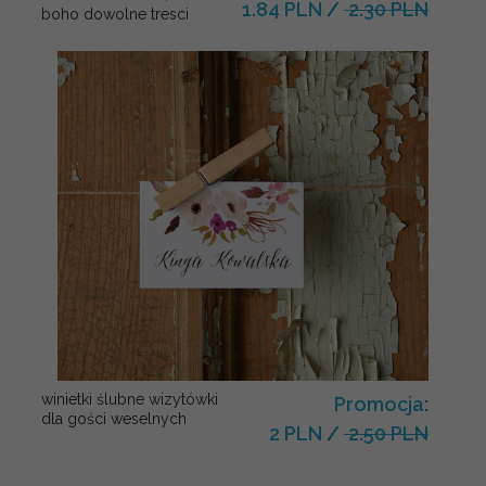
1.84 PLN
/
2.30 PLN
boho dowolne tresci
winietki ślubne wizytówki
Promocja:
dla gości weselnych
2 PLN
/
2.50 PLN