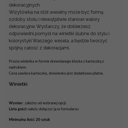
dekoracyjnych.
Wizytówka na stół weselny może być formą
ozdoby stołu i niewątpliwie stanowi walory
dekoracyjne. Wystarczy, że dobierzesz
odpowiedni pomysł na winietki ślubne do stylu i
kolorystyki Waszego wesela, a będzie tworzyć
spójną całość z dekoracjami.
Prosta winietka w formie drewnianego klocka z karteczką z
nadrukiem.
Cena zawiera karteczkę
, drewienko jest dodatkowo płatne
.
Winietki
Wymiar:
zależny od wybranej opcji.
Lista gości:
należy dołączyć ją w formularzu
Minimalna ilość: 20 sztuk