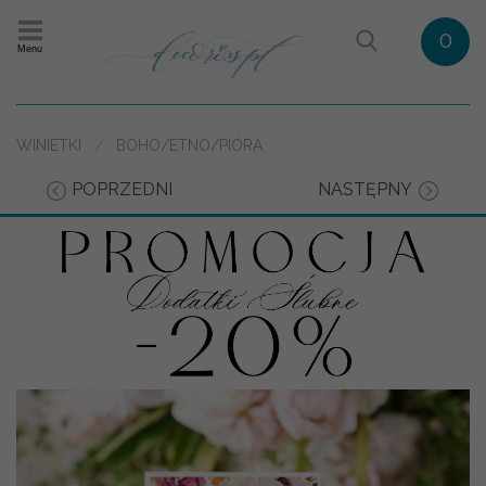
0
Menu
WINIETKI
BOHO/ETNO/PIÓRA
POPRZEDNI
NASTĘPNY