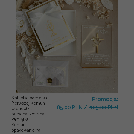
Statuetka pamiątka
Promocja:
Pierwszej Komunii
85.00 PLN
/
105.00 PLN
w pudełku,
personalizowana
Pamiątka
Komunijna
opakowanie na