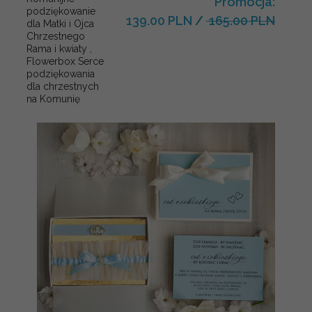
Promocja:
podziękowanie
139.00 PLN
/
165.00 PLN
dla Matki i Ojca
Chrzestnego
Rama i kwiaty ,
Flowerbox Serce
podziękowania
dla chrzestnych
na Komunię