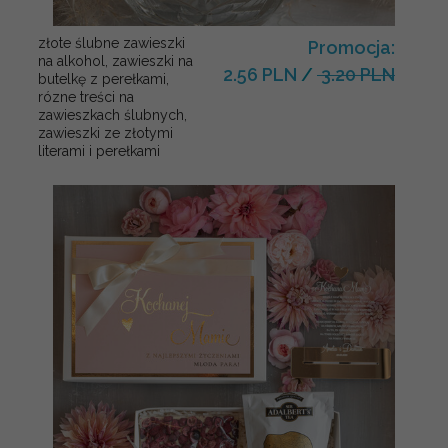
złote ślubne zawieszki
Promocja:
na alkohol, zawieszki na
2.56 PLN
/
3.20 PLN
butelkę z perełkami,
rózne treści na
zawieszkach ślubnych,
zawieszki ze złotymi
literami i perełkami