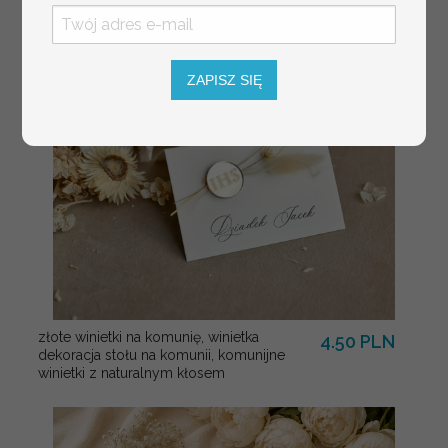
weselnych
ZAPISZ SIĘ
złote winietki na komunię, winietka
4.50 PLN
dekoracja stołu na komunii, komunijne
winietki z naturalnym kłosem