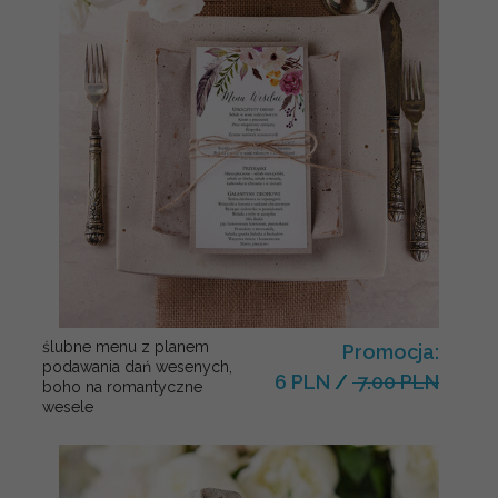
ślubne menu z planem
Promocja:
podawania dań wesenych,
6 PLN
/
7.00 PLN
boho na romantyczne
wesele