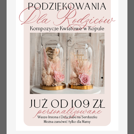
plan stołów
Promocja:
weselnych
100 PLN
/
125.00 PLN
usadzenie gości na
weselu, tablica
informacyjna dla
gości weselnych,
plan stołów na
weselu ze zdjęciem
Pary Młodej, plan
usadzenia gości