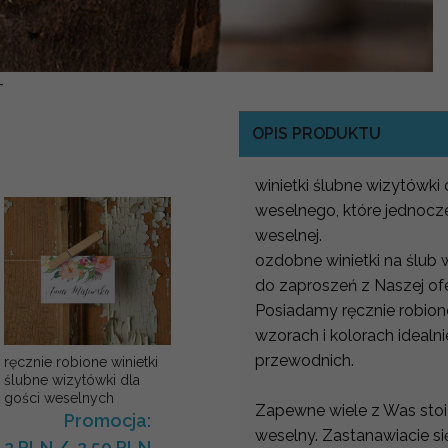
-
OPIS PRODUKTU
winietki ślubne wizytówki 
weselnego, które jednocze
weselnej.
ozdobne winietki na ślub
do zaproszeń z Naszej of
Posiadamy ręcznie robione
wzorach i kolorach ideal
przewodnich.
ręcznie robione winietki
ślubne wizytówki dla
gości weselnych
Zapewne wiele z Was stoi
Promocja:
weselny. Zastanawiacie się
2 PLN
/
2.50 PLN