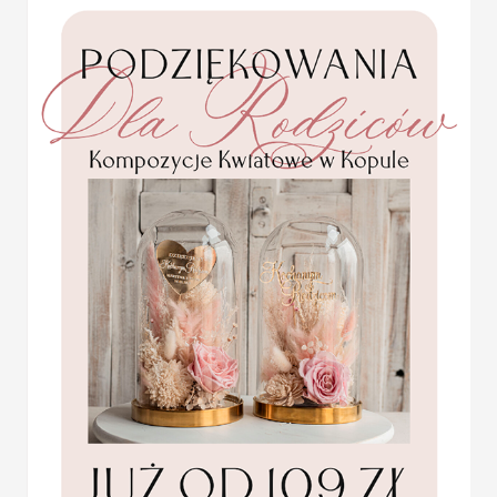
karteczki ślubne winietki
W cenie:
winietka z nadrukiem da
weselne
Lista gości:
proszę dołączyć w fo
Promocja:
Minimalna ilość: 20 sztuk
2 PLN
/
2.50 PLN
USŁUGA EKSPRESSOWA:
Dopłata 40% do wartości zamówieni
od potwierdzenia proejktu + dosta
ZOBACZ DOSTĘPNE PAPIERY I 
Kliknij w link poniżej aby zobacz
http://decoris.pl/index.php?p=tm
PRÓBKI:
Aby zamówić próbki naszych zaprosz
http://decoris.pl/c/0/459/Ze
KOLOR OKŁADKI