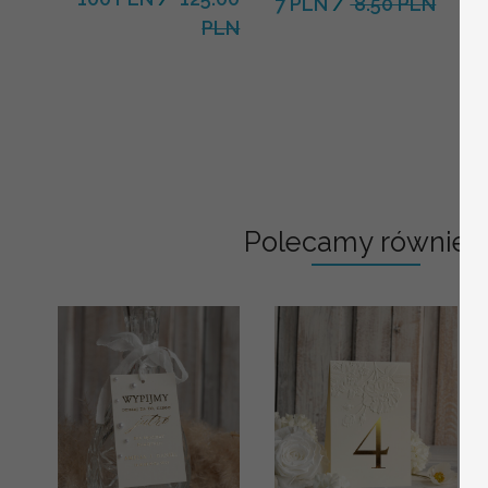
7 PLN
/
8.50 PLN
PLN
Polecamy również: