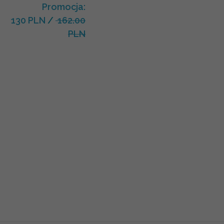
Promocja:
130 PLN
/
162.00
PLN