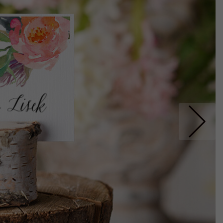
Nastepne