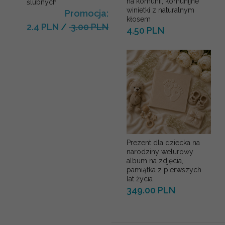
na komunii, komunijne
ślubnych
winietki z naturalnym
Promocja:
kłosem
2.4 PLN
/
3.00 PLN
4.50 PLN
Prezent dla dziecka na
narodziny welurowy
album na zdjęcia,
pamiątka z pierwszych
lat życia
349.00 PLN