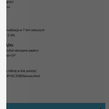
nych gości
rmularzu
a i realizacja w 7 dni roboczych
wa 1-2 dni.
WSTĄŻKI:
yć wszystkie dostępne papiery
enu&tid=59"
eń, kliknij w link poniżej:
stawy%20Pr%C3%B3bkowe.html