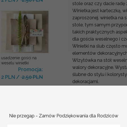
stole oraz czy dacie radę
Winietka jest karteczką, w
zaproszonej. winietka na 
stole, tym samym przypo
takich praktycznych aspe
dla gościa weselnego i cz
Winietki na ślub często 
elementów dekoracyjnyc
usadzenie gości na
Wizytówka na stół weseln
weselu winietki
walory dekoracyjne. Wyst
Promocja:
ślubne do stylu i kolorys
2 PLN
/
2.50 PLN
dekoracjami.
Prosta winietka w formie drewnia
Cena zawiera karteczkę
, drewien
winietki na stół
Nie przegap - Zamów Podziękowania dla Rodziców
Wymiar:
6cm wysokość 9 cm sze