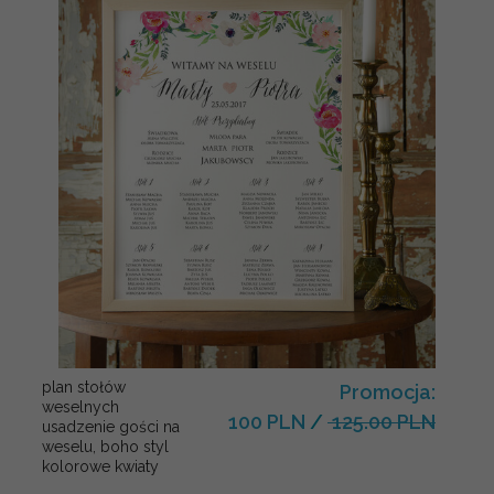
plan stołów
Promocja:
weselnych
100 PLN
/
125.00 PLN
usadzenie gości na
weselu, boho styl
kolorowe kwiaty