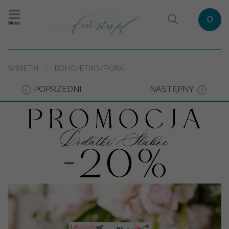
0
Menu
WINIETKI
BOHO/ETNO/PIÓRA
POPRZEDNI
NASTĘPNY