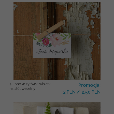
ślubne wizytówki winietki
Promocja:
na stół weselny
2 PLN
/
2.50 PLN