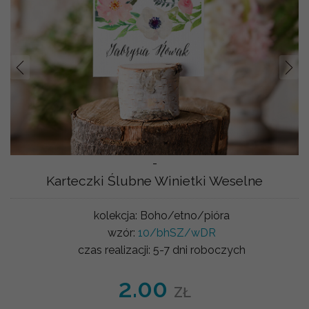
Prev
Nast
-
Karteczki Ślubne Winietki Weselne
kolekcja:
Boho/etno/pióra
wzór:
10/bhSZ/wDR
czas realizacji:
5-7 dni roboczych
2.00
ZŁ