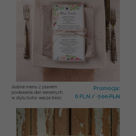
ślubne menu z planem
Promocja:
podawania dań wesenych,
6 PLN
/
7.00 PLN
w stylu boho wasza treść