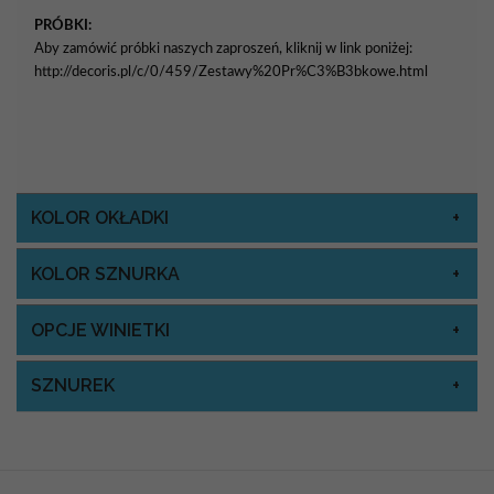
PRÓBKI:
Aby zamówić próbki naszych zaproszeń, kliknij w link poniżej:
http://decoris.pl/c/0/459/Zestawy%20Pr%C3%B3bkowe.html
KOLOR OKŁADKI
KOLOR SZNURKA
OPCJE WINIETKI
SZNUREK