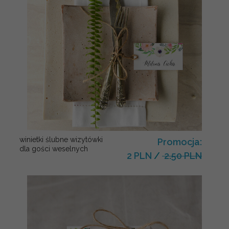
winietki ślubne wizytówki
Promocja:
dla gości weselnych
2 PLN
/
2.50 PLN