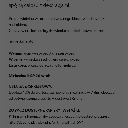
spójną całość z dekoracjami.
Prosta winietka w formie drewnianego klocka z karteczką z
nadrukiem.
Cena zawiera karteczkę
, drewienko jest dodatkowo płatne
.
winietki na stół
Wymiar:
6cm wysokość 9 cm szerokość
W cenie:
winietka z nadrukiem danych gości
Lista gości:
proszę dołączyć w formularzu
Minimalna ilość: 20 sztuk
USŁUGA EKSPRESSOWA:
Dopłata 40% do wartości zamówienia i realizacja w 7 dni roboczych
od potwierdzenia proejktu + dostawa 1-2 dni.
ZOBACZ DOSTĘPNE PAPIERY I WSTĄŻKI:
Kliknij w link poniżej aby zobaczyć wszystkie dostępne papiery
http://decoris.pl/index.php?p=tmenu&tid=59"