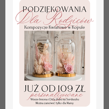
Promocja:
z tłoczonymi kwiatami,
10 PLN
/
13.00 PLN
eleganckie numerki na
stoły weselne, tłoczone
numerki na stół weselny,
dekoracja stołów
weselnych tłoczone
kwiaty