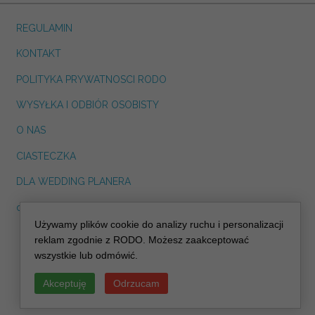
REGULAMIN
KONTAKT
POLITYKA PRYWATNOSCI RODO
WYSYŁKA I ODBIÓR OSOBISTY
O NAS
CIASTECZKA
DLA WEDDING PLANERA
dreskot.com
Używamy plików cookie do analizy ruchu i personalizacji
info@decoris.pl
reklam zgodnie z RODO. Możesz zaakceptować
wszystkie lub odmówić.
Akceptuję
Odrzucam