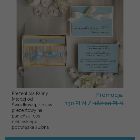
Prezent dla Panny
Promocja:
Młodej od
130 PLN
/
162.00 PLN
Świadkowej, zestaw
prezentowy na
panieński, cos
niebieskiego
podwiązka ślubna