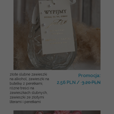
złote ślubne zawieszki
Promocja:
na alkohol, zawieszki na
2.56 PLN
/
3.20 PLN
butelkę z perełkami,
rózne treści na
zawieszkach ślubnych,
zawieszki ze złotymi
literami i perełkami