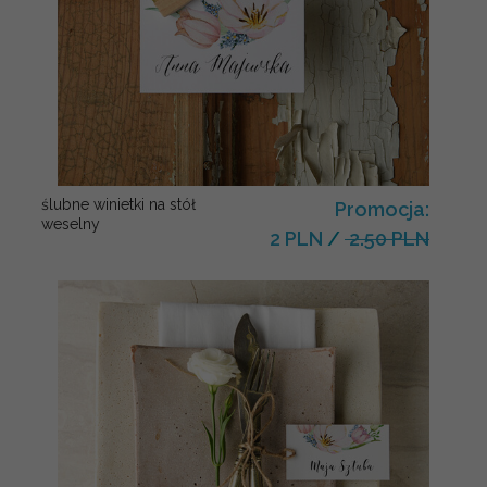
ślubne winietki na stół
Promocja:
weselny
2 PLN
/
2.50 PLN