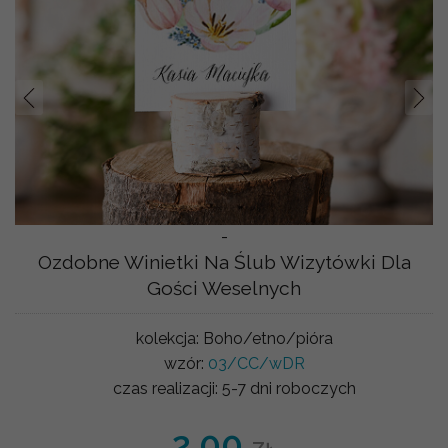
Prev
Nast
-
Ozdobne Winietki Na Ślub Wizytówki Dla
Gości Weselnych
kolekcja:
Boho/etno/pióra
wzór:
03/CC/wDR
czas realizacji:
5-7 dni roboczych
2.00