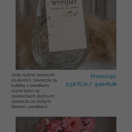
złote ślubne zawieszki
Promocja:
na alkohol, zawieszki na
2.56 PLN
/
3.20 PLN
butelkę z perełkami,
rózne treści na
zawieszkach ślubnych,
zawieszki ze złotymi
literami i perełkami