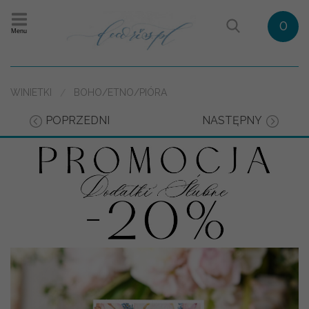
0
Menu
WINIETKI
BOHO/ETNO/PIÓRA
POPRZEDNI
NASTĘPNY