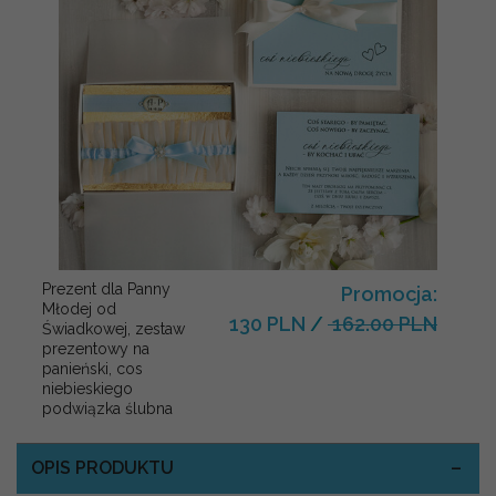
Prezent dla Panny
Promocja:
Młodej od
130 PLN
/
162.00 PLN
Świadkowej, zestaw
prezentowy na
panieński, cos
niebieskiego
podwiązka ślubna
OPIS PRODUKTU