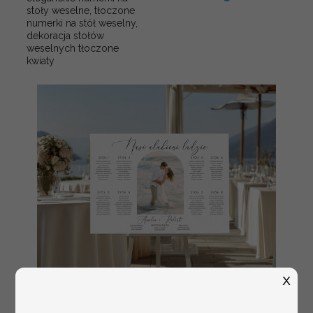
stoły weselne, tłoczone
numerki na stół weselny,
dekoracja stołów
weselnych tłoczone
kwiaty
X