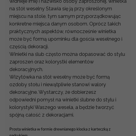
widnieje imię i nazwisko osoby zaproszonej. winietka
na stół weselny Stawia się ją przy określonym
miejscu na stole, tym samym przyporządkowując
konkretne miejsca danym osobom. Oprócz takich
praktycznych aspektów, równocześnie winietka
może być formą upominku dla gościa weselnego i
częścią dekoracji.
Winietki na ślub często można dopasować do stylu
zaproszeń oraz kolorystki elementów
dekoracyjnych.
Wizytówka na stół weselny może być formą
ozdoby stołu i niewątpliwie stanowi walory
dekoracyjne. Wystarczy, że dobierzesz
odpowiedni pomysł na winietki ślubne do stylu i
kolorystyki Waszego wesela, a będzie tworzyć
spójną całość z dekoracjami.
Prosta winietka w formie drewnianego klocka z karteczką z
nadrukiem.