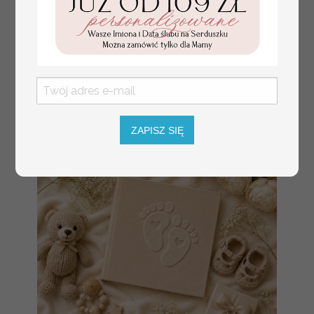
złote winietki na komunię, winietka
4.50 PLN
dekoracja stołu na komunii, komunijne
winietki z naturalnym kłosem
ZAPISZ SIĘ