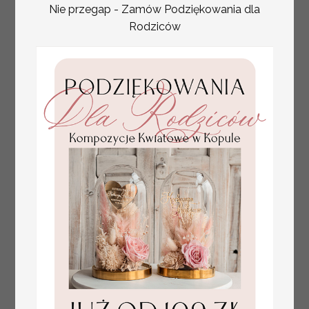
Nie przegap - Zamów Podziękowania dla
plan stołów
Promocja:
Rodziców
weselnych
100 PLN
/
125.00 PLN
usadzenie gości na
weselu, tablica
informacyjna dla
gości weselnych,
plan stołów na
weselu ze zdjęciem
Pary Młodej, plan
usadzenia gości
weselnych