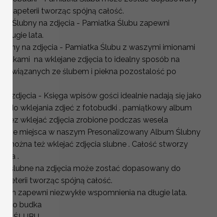
 papeterii tworząc spójną całość.
um Ślubny na zdjęcia - Pamiatka Ślubu zapewni
długie lata.
ubny na zdjęcia - Pamiatka Ślubu z waszymi imionami
 kartkami na wklejane zdjęcia to idealny sposób na
il związanych ze ślubem i piekna pozostalość po
 zdjęcia - Księga wpisów gości idealnie nadają się jako
k i do wklejania zdjeć z fotobudki . pamiątkowy album
z tez wklejać zdjęcia zrobione podczas wesela
 wolne miejsca w naszym Presonalizowany Album Ślubny
bu można też wklejać zdjęcia slubne . Całość stworzy
lata .
ia ślubne na zdjęcia może zostać dopasowany do
peterii tworząc spójną całość.
bum zapewni niezwykłe wspomnienia na długie lata.
a foto budka
ZE ŚLUBU