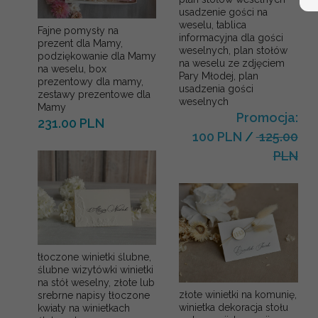
usadzenie gości na
weselu, tablica
Fajne pomysły na
informacyjna dla gości
prezent dla Mamy,
weselnych, plan stołów
podziękowanie dla Mamy
na weselu ze zdjęciem
na weselu, box
Pary Młodej, plan
prezentowy dla mamy,
usadzenia gości
zestawy prezentowe dla
weselnych
Mamy
Promocja:
231.00 PLN
100 PLN
/
125.00
PLN
tłoczone winietki ślubne,
ślubne wizytówki winietki
na stół weselny, złote lub
złote winietki na komunię,
srebrne napisy tłoczone
winietka dekoracja stołu
kwiaty na winietkach