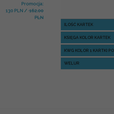
Promocja:
130 PLN
/
162.00
PLN
ILOŚĆ KARTEK
KSIĘGA KOLOR KARTEK
KWG KOLOR 1 KARTKI P
WELUR