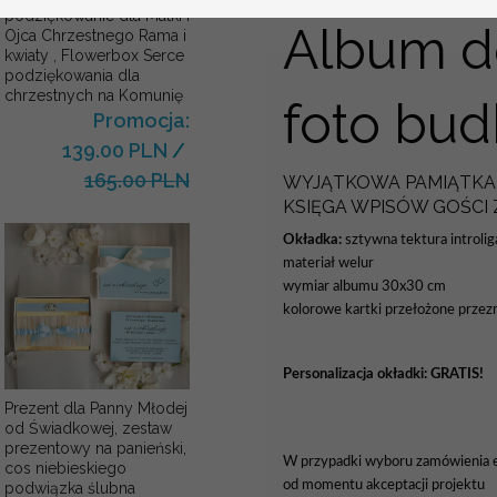
podziękowanie dla Matki i
Album do
Ojca Chrzestnego Rama i
kwiaty , Flowerbox Serce
podziękowania dla
chrzestnych na Komunię
foto bud
Promocja:
139.00 PLN
/
165.00 PLN
WYJĄTKOWA PAMIĄTKA 
KSIĘGA WPISÓW GOŚCI
Okładka:
sztywna tektura introli
materiał welur
wymiar albumu 30x30 cm
kolorowe kartki przełożone przezr
Personalizacja okładki:
GRATIS!
Prezent dla Panny Młodej
od Świadkowej, zestaw
prezentowy na panieński,
W przypadki wyboru zamówienia ex
cos niebieskiego
od momentu akceptacji projektu
podwiązka ślubna