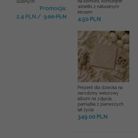
na komunii, komunijne
ślubnych
winietki z naturalnym
Promocja:
kłosem
2.4 PLN
/
3.00 PLN
4.50 PLN
Prezent dla dziecka na
narodziny welurowy
album na zdjęcia,
pamiątka z pierwszych
lat życia
349.00 PLN