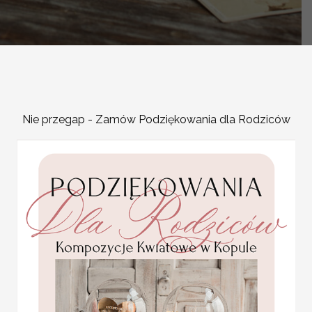
-
Nie przegap - Zamów Podziękowania dla Rodziców
OPIS PRODUKTU
Tradycyjny Album na zdjęc
Pudełko na zdjęcia dla Mło
osoby
Presonalizowany album na
pięknych chwil związanych
album Ślubny na zdjęcia 