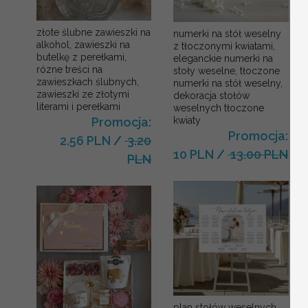
złote ślubne zawieszki na
numerki na stół weselny
alkohol, zawieszki na
z tłoczonymi kwiatami,
butelkę z perełkami,
eleganckie numerki na
rózne treści na
stoły weselne, tłoczone
zawieszkach ślubnych,
numerki na stół weselny,
zawieszki ze złotymi
dekoracja stołów
literami i perełkami
weselnych tłoczone
kwiaty
Promocja:
Promocja:
2.56 PLN
/
3.20
10 PLN
/
13.00 PLN
PLN
plan stołów weselnych