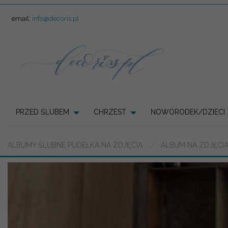
email:
info@decoris.pl
PRZED ŚLUBEM
CHRZEST
NOWORODEK/DZIECI
ALBUMY ŚLUBNE PUDEŁKA NA ZDJĘCIA
ALBUM NA ZDJĘCI