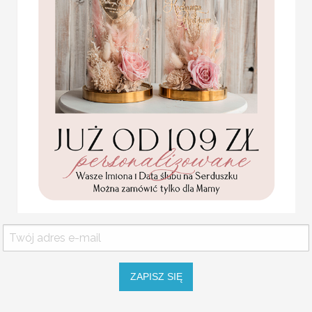
do pozostałych elementów
Statuetka pamiątka
Nasz Ręcznie robiony Alb
Pierwszej Komunii w
pudełku,
niezwykłe wspomnienia na 
personalizowana
Presonalizowany Album Śl
Pamiątka Komunijna
na okladce i tradycyjnymi
opakowanie na pieniądze
Promocja:
zatrzymanie pięknych chw
85.00 PLN
/
105.00
weselu.
Nasze FotoAlbum Ślubny na
PLN
ksiega do wpisów gości ja
na zdjęcia ze ślubu możes
instaxem. Jeśli pozostną
na zdjęcia - Pamiatka Ślu
piękna pamiatkę na długie 
Wyjątkowyalbum na zdjęc
pozostałych elementów pa
Nasz ręcznie wykonany al
ZAPISZ SIĘ
Album do zdjęć z instax-
Komunijne
WYJĄTKOWA PAMIĄTKA 