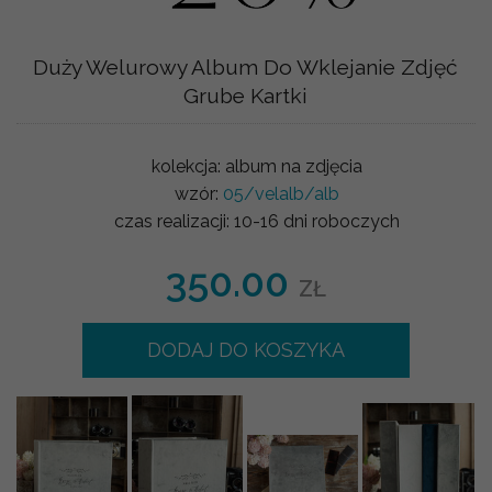
Duży Welurowy Album Do Wklejanie Zdjęć
Grube Kartki
kolekcja:
album na zdjęcia
wzór:
05/velalb/alb
czas realizacji:
10-16 dni roboczych
350.00
ZŁ
DODAJ DO KOSZYKA