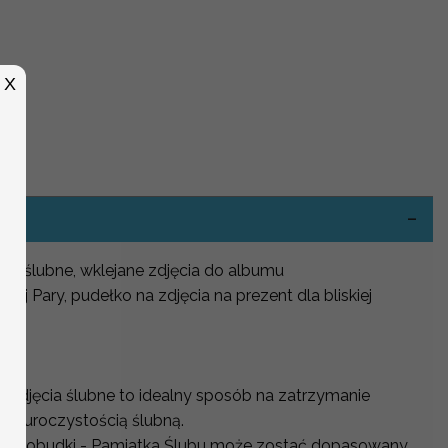
X
-
ia ślubne, wklejane zdjęcia do albumu
dej Pary, pudełko na zdjęcia na prezent dla bliskiej
 zdjęcia ślubne to idealny sposób na zatrzymanie
 z uroczystością ślubną.
z fotobudki - Pamiatka Ślubu może zostać dopasowany