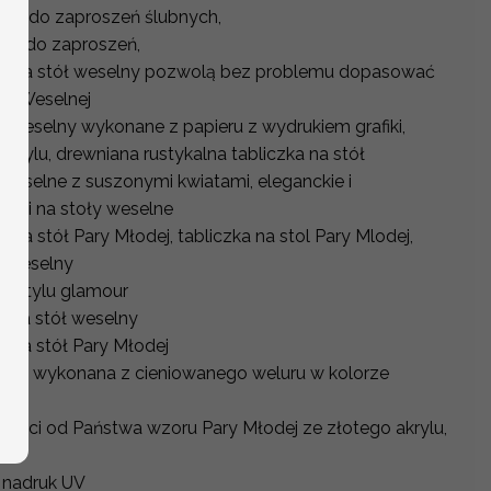
ne do zaproszeń ślubnych,
ne do zaproszeń,
y na stół weselny pozwolą bez problemu dopasować
ali Weselnej
ół weselny wykonane z papieru z wydrukiem grafiki,
krylu, drewniana rustykalna tabliczka na stół
 weselne z suszonymi kwiatami, eleganckie i
aki na stoły weselne
na stół Pary Młodej, tabliczka na stol Pary Mlodej,
ł weselny
 w stylu glamour
h na stół weselny
 na stół Pary Młodej
ych wykonana z cieniowanego weluru w kolorze
ności od Państwa wzoru Pary Młodej ze złotego akrylu,
 mm
ły nadruk UV