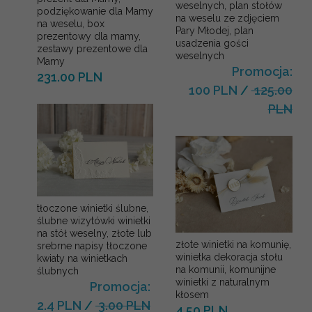
weselnych, plan stołów
podziękowanie dla Mamy
na weselu ze zdjęciem
na weselu, box
Pary Młodej, plan
prezentowy dla mamy,
usadzenia gości
zestawy prezentowe dla
weselnych
Mamy
Promocja:
231.00 PLN
100 PLN
/
125.00
PLN
tłoczone winietki ślubne,
ślubne wizytówki winietki
na stół weselny, złote lub
złote winietki na komunię,
srebrne napisy tłoczone
winietka dekoracja stołu
kwiaty na winietkach
na komunii, komunijne
ślubnych
winietki z naturalnym
Promocja:
kłosem
2.4 PLN
/
3.00 PLN
4.50 PLN