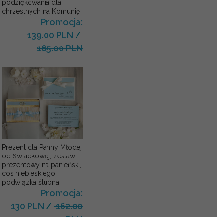
podziękowania dla
chrzestnych na Komunię
Promocja:
139.00 PLN
/
165.00 PLN
Prezent dla Panny Młodej
od Świadkowej, zestaw
prezentowy na panieński,
cos niebieskiego
podwiązka ślubna
Promocja:
130 PLN
/
162.00