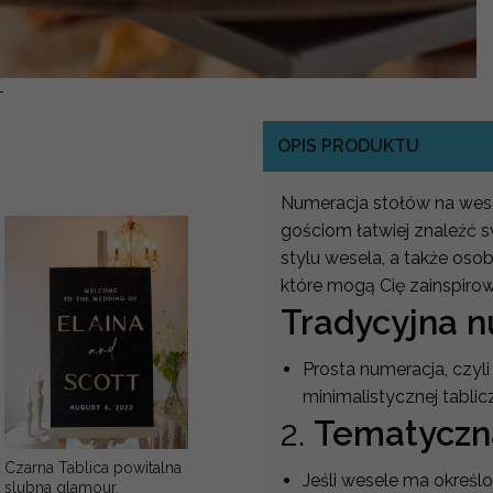
-
OPIS PRODUKTU
Numeracja stołów na wese
gościom łatwiej znaleźć s
stylu wesela, a także osob
które mogą Cię zainspiro
Tradycyjna 
Prosta numeracja, czyli 
minimalistycznej tablic
2.
Tematyczn
Czarna Tablica powitalna
Jeśli wesele ma określ
slubna glamour,