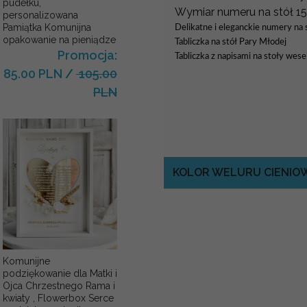
pudełku,
Wymiar numeru na stół 1
personalizowana
Pamiątka Komunijna
Delikatne i eleganckie numery na 
opakowanie na pieniądze
Tabliczka na stół Pary Młodej
Promocja:
Tabliczka z napisami na stoły wesel
85.00 PLN
/
105.00
PLN
KOLOR WELURU CIENI
Komunijne
podziękowanie dla Matki i
Ojca Chrzestnego Rama i
kwiaty , Flowerbox Serce