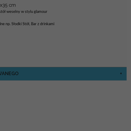
5x35 cm
stół weselny w stylu glamour
ne np. Słodki Stół, Bar z drinkami
OWANEGO