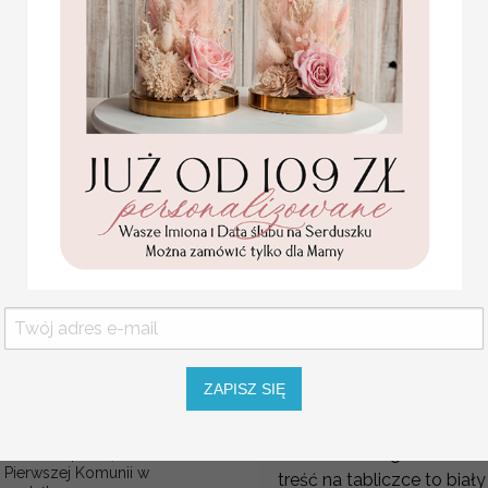
Numery na stół dopasowa
złotymi napisami
Promocja:
Dodatki ślubne dopasowa
151 PLN
/
189.00
Różnorodne wzory numer
PLN
do wystroju i charakteru S
Oferujemy tabliczki na st
numery na stół weselny z a
weselny, numerki na stoły
nowoczesne welurowe stoj
Czarny Stojak z numerkiem 
welurowy numerek na stó
tabliczka na stół weselny
złote napisy na numerkac
Welurowa czarna tabliczka
Numeracja stołów weseln
ZAPISZ SIĘ
czarnym,
imiona/ nazwisko w zależ
złote lustro o grubości 3
Statuetka pamiątka
Pierwszej Komunii w
treść na tabliczce to bia