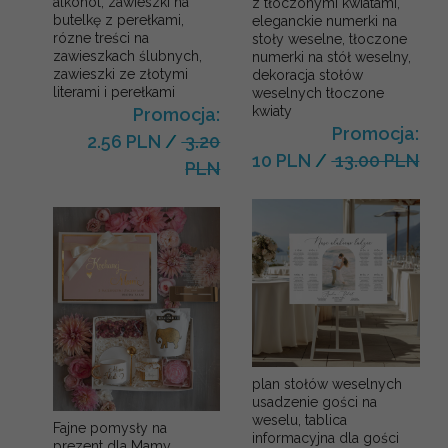
alkohol, zawieszki na
z tłoczonymi kwiatami,
butelkę z perełkami,
eleganckie numerki na
rózne treści na
stoły weselne, tłoczone
zawieszkach ślubnych,
numerki na stół weselny,
zawieszki ze złotymi
dekoracja stołów
literami i perełkami
weselnych tłoczone
kwiaty
Promocja:
Promocja:
2.56 PLN
/
3.20
10 PLN
/
13.00 PLN
PLN
plan stołów weselnych
usadzenie gości na
weselu, tablica
Fajne pomysły na
informacyjna dla gości
prezent dla Mamy,