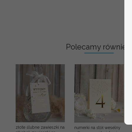
Polecamy również:
złote ślubne zawieszki na
numerki na stół weselny