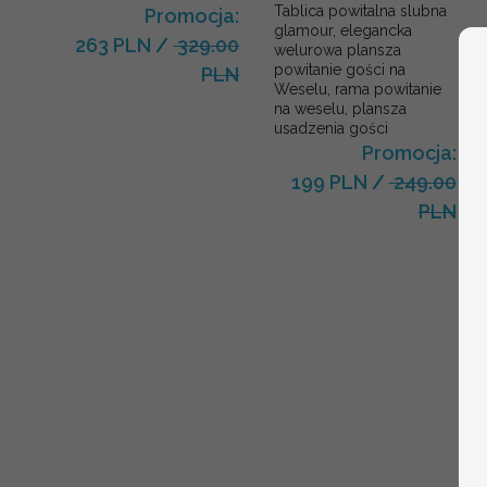
Tablica powitalna slubna
Promocja:
glamour, elegancka
263 PLN
/
329.00
welurowa plansza
powitanie gości na
PLN
Weselu, rama powitanie
na weselu, plansza
usadzenia gości
Promocja:
199 PLN
/
249.00
PLN