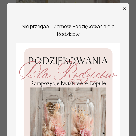
X
Nie przegap - Zamów Podziękowania dla
Rodziców
numerki na stół weselny
Promocja:
z tłoczonymi kwiatami,
10 PLN
/
13.00 PLN
eleganckie numerki na
stoły weselne, tłoczone
numerki na stół weselny,
dekoracja stołów
weselnych tłoczone
kwiaty