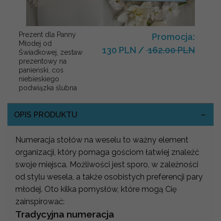
Prezent dla Panny
Promocja:
Młodej od
130 PLN
/
162.00 PLN
Świadkowej, zestaw
prezentowy na
panieński, cos
niebieskiego
podwiązka ślubna
OPIS PRODUKTU
Numeracja stołów na weselu to ważny element
organizacji, który pomaga gościom łatwiej znaleźć
swoje miejsca. Możliwości jest sporo, w zależności
od stylu wesela, a także osobistych preferencji pary
młodej. Oto kilka pomysłów, które mogą Cię
zainspirować:
Tradycyjna numeracja