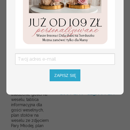
ZAPISZ SIĘ
plan stołów
Promocja:
weselnych
100 PLN
/
125.00 PLN
usadzenie gości na
weselu, tablica
informacyjna dla
gości weselnych,
plan stołów na
weselu ze zdjęciem
Pary Młodej, plan