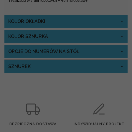
i realizacja w 7 dni roboczych + 48h na dostawę
KOLOR OKŁADKI
KOLOR SZNURKA
OPCJE DO NUMERÓW NA STÓŁ
SZNUREK
BEZPIECZNA DOSTAWA
INDYWIDUALNY PROJEKT