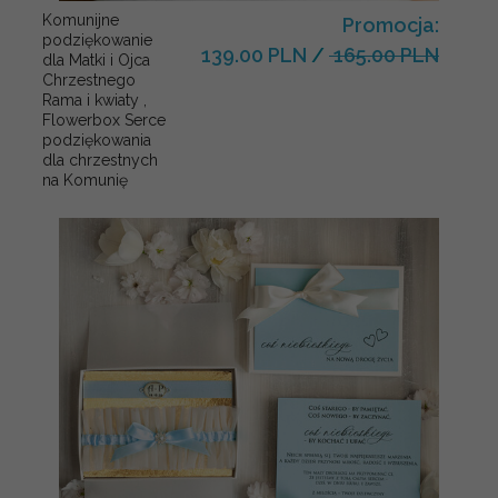
Komunijne
Promocja:
podziękowanie
139.00 PLN
/
165.00 PLN
dla Matki i Ojca
Chrzestnego
Rama i kwiaty ,
Flowerbox Serce
podziękowania
dla chrzestnych
na Komunię