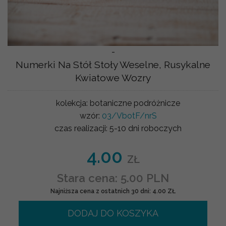
-
Numerki Na Stół Stoły Weselne, Rusykalne
Kwiatowe Wozry
kolekcja:
botaniczne podróżnicze
wzór:
03/VbotF/nrS
czas realizacji:
5-10 dni roboczych
4.00
ZŁ
Stara cena: 5.00 PLN
Najniższa cena z ostatnich 30 dni: 4.00 ZŁ
DODAJ DO KOSZYKA