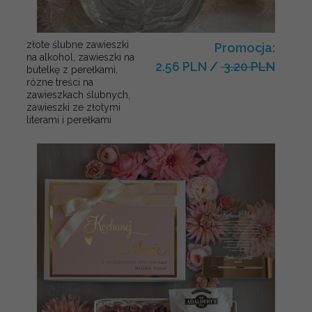
złote ślubne zawieszki
Promocja:
na alkohol, zawieszki na
2.56 PLN
/
3.20 PLN
butelkę z perełkami,
rózne treści na
zawieszkach ślubnych,
zawieszki ze złotymi
literami i perełkami