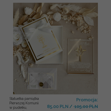
Statuetka pamiątka
Promocja:
Pierwszej Komunii
85.00 PLN
/
105.00 PLN
w pudełku,