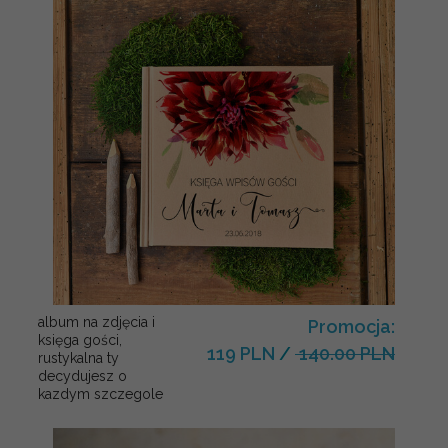
album na zdjęcia i
Promocja:
księga gości,
119 PLN
/
140.00 PLN
rustykalna ty
decydujesz o
kazdym szczegole