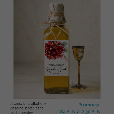
zawieszki na alkohole
Promocja:
weselne, botaniczne
1.84 PLN
/
2.30 PLN
tekst dowolny