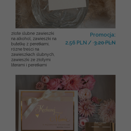
złote ślubne zawieszki
Promocja:
na alkohol, zawieszki na
2.56 PLN
/
3.20 PLN
butelkę z perełkami,
rózne treści na
zawieszkach ślubnych,
zawieszki ze złotymi
literami i perełkami