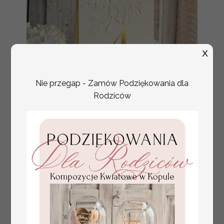
X
Nie przegap - Zamów Podziękowania dla
Rodziców
numerki na stół weselny
Promocja:
z tłoczonymi kwiatami,
10 PLN
/
13.00 PLN
eleganckie numerki na
stoły weselne, tłoczone
numerki na stół weselny,
dekoracja stołów
weselnych tłoczone
kwiaty