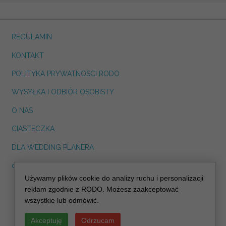
REGULAMIN
KONTAKT
POLITYKA PRYWATNOSCI RODO
WYSYŁKA I ODBIÓR OSOBISTY
O NAS
CIASTECZKA
DLA WEDDING PLANERA
dreskot.com
Używamy plików cookie do analizy ruchu i personalizacji
info@decoris.pl
reklam zgodnie z RODO. Możesz zaakceptować
wszystkie lub odmówić.
Akceptuję
Odrzucam