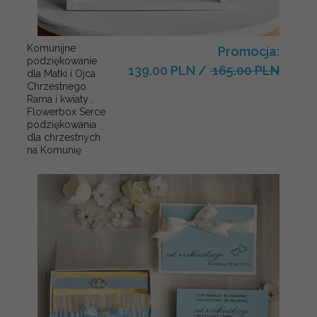
Komunijne
Promocja:
podziękowanie
139.00 PLN
/
165.00 PLN
dla Matki i Ojca
Chrzestnego
Rama i kwiaty ,
Flowerbox Serce
podziękowania
dla chrzestnych
na Komunię