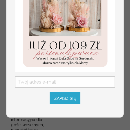
ZAPISZ SIĘ
plan stołów
Promocja:
weselnych
100 PLN
/
125.00 PLN
usadzenie gości na
weselu, tablica
informacyjna dla
gości weselnych,
plan stołów na