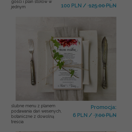
gości i plan stołów w
100 PLN
/
125.00 PLN
jednym
ślubne menu z planem
Promocja:
podawania dań wesenych,
6 PLN
/
7.00 PLN
botaniczne z dowolną
treścia