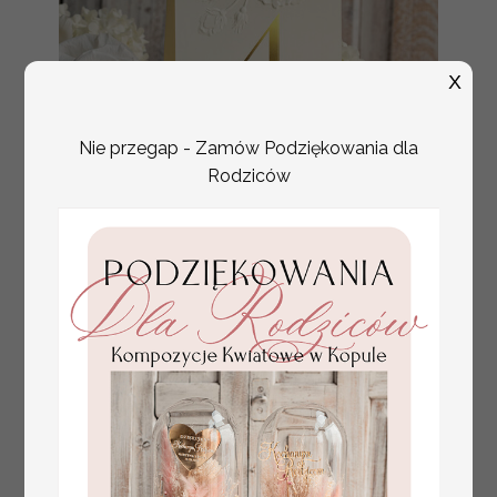
X
Nie przegap - Zamów Podziękowania dla
Rodziców
numerki na stół weselny
Promocja:
z tłoczonymi kwiatami,
10 PLN
/
13.00 PLN
eleganckie numerki na
stoły weselne, tłoczone
numerki na stół weselny,
dekoracja stołów
weselnych tłoczone
kwiaty