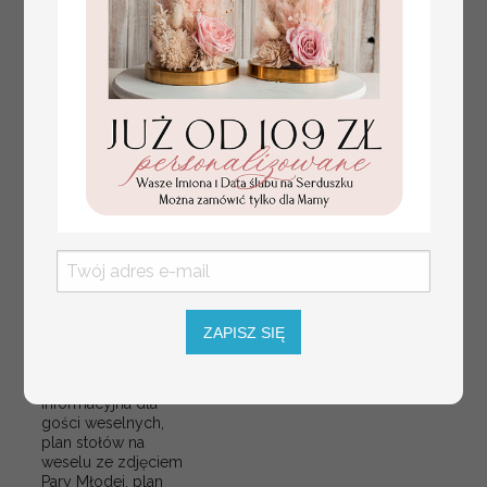
plan stołów
Promocja:
ZAPISZ SIĘ
weselnych
100 PLN
/
125.00 PLN
usadzenie gości na
weselu, tablica
informacyjna dla
gości weselnych,
plan stołów na
weselu ze zdjęciem
Pary Młodej, plan