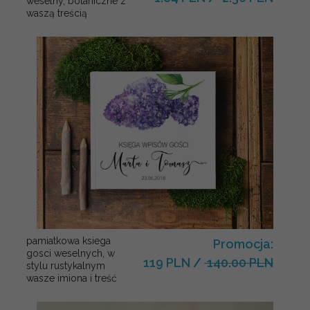
weselny, botaniczne z
waszą treścią
pamiatkowa ksiega
Promocja:
gosci weselnych, w
119 PLN
/
140.00 PLN
stylu rustykalnym
wasze imiona i treść