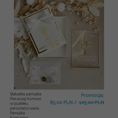
Statuetka pamiątka
Promocja:
Pierwszej Komunii
85.00 PLN
/
105.00 PLN
w pudełku,
personalizowana
Pamiątka
Komunijna