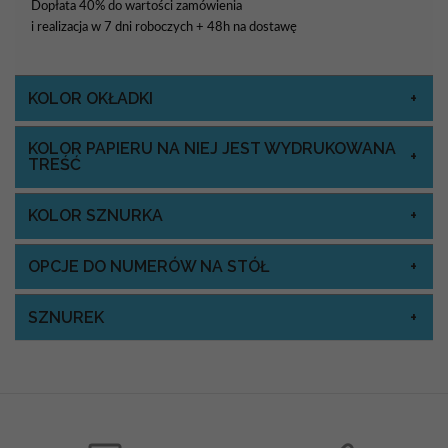
Dopłata 40% do wartości zamówienia
i realizacja w 7 dni roboczych + 48h na dostawę
KOLOR OKŁADKI
KOLOR PAPIERU NA NIEJ JEST WYDRUKOWANA
TREŚĆ
KOLOR SZNURKA
OPCJE DO NUMERÓW NA STÓŁ
SZNUREK