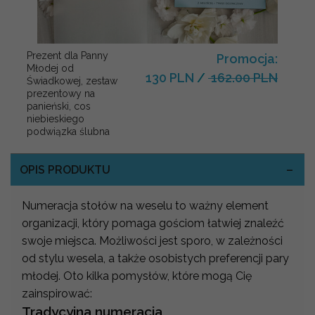
Prezent dla Panny
Promocja:
Młodej od
130 PLN
/
162.00 PLN
Świadkowej, zestaw
prezentowy na
panieński, cos
niebieskiego
podwiązka ślubna
OPIS PRODUKTU
Numeracja stołów na weselu to ważny element
organizacji, który pomaga gościom łatwiej znaleźć
swoje miejsca. Możliwości jest sporo, w zależności
od stylu wesela, a także osobistych preferencji pary
młodej. Oto kilka pomysłów, które mogą Cię
zainspirować:
Tradycyjna numeracja