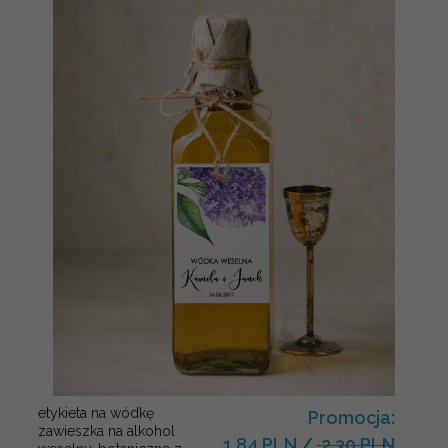
etykieta na wódkę
Promocja:
zawieszka na alkohol
1.84 PLN
/
2.30 PLN