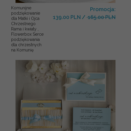
Komunijne
Promocja:
podziękowanie
139.00 PLN
/
165.00 PLN
dla Matki i Ojca
Chrzestnego
Rama i kwiaty ,
Flowerbox Serce
podziękowania
dla chrzestnych
na Komunię