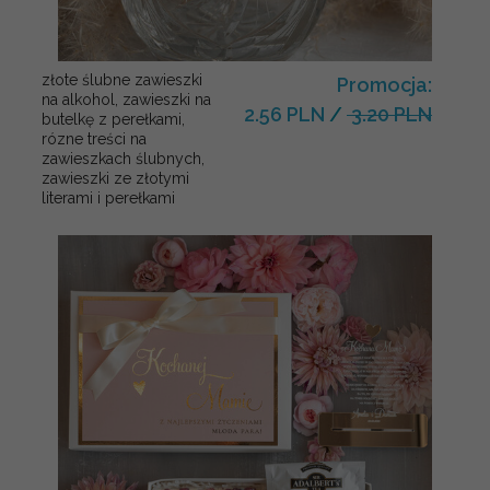
złote ślubne zawieszki
Promocja:
na alkohol, zawieszki na
2.56 PLN
/
3.20 PLN
butelkę z perełkami,
rózne treści na
zawieszkach ślubnych,
zawieszki ze złotymi
literami i perełkami