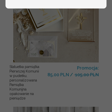
Statuetka pamiątka
Promocja:
Pierwszej Komunii
85.00 PLN
/
105.00 PLN
w pudełku,
personalizowana
Pamiątka
Komunijna
opakowanie na
pieniądze