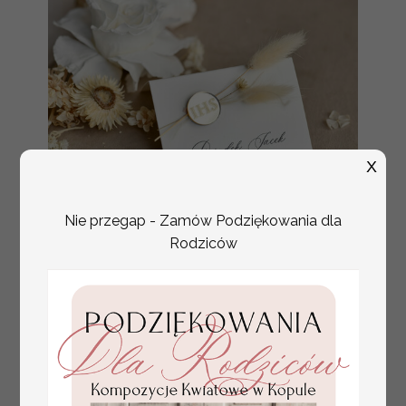
X
Nie przegap - Zamów Podziękowania dla
Rodziców
złote winietki na komunię, winietka
4.50 PLN
dekoracja stołu na komunii, komunijne
winietki z naturalnym kłosem