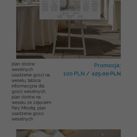
plan stołów
Promocja:
weselnych
100 PLN
/
125.00 PLN
usadzenie gości na
weselu, tablica
informacyjna dla
gości weselnych,
plan stołów na
weselu ze zdjęciem
Pary Młodej, plan
usadzenia gości
weselnych