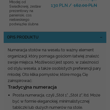
Młodej od
130 PLN
/
162.00 PLN
Świadkowej, zestaw
prezentowy na
panieński, cos
niebieskiego
podwiązka ślubna
OPIS PRODUKTU
Numeracja stołów na weselu to ważny element
organizacji, który pomaga gościom łatwiej znaleźć
swoje miejsca. Możliwości jest sporo, w zależności
od stylu wesela, a także osobistych preferencji pary
młodej. Oto kilka pomysłów, które mogą Cię
zainspirować:
Tradycyjna numeracja
Prosta numeracja, czyli „Stół 1”, „Stół 2”, itd. Może
być w formie eleganckiej, minimalistycznej
tabliczki lub dużych numerów na stole.