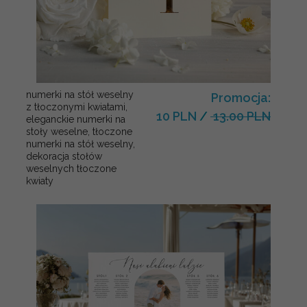
numerki na stół weselny
Promocja:
z tłoczonymi kwiatami,
10 PLN
/
13.00 PLN
eleganckie numerki na
stoły weselne, tłoczone
numerki na stół weselny,
dekoracja stołów
weselnych tłoczone
kwiaty