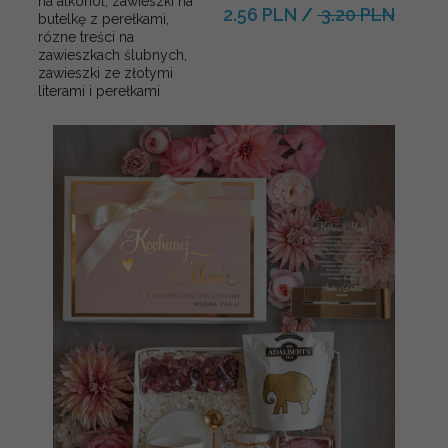
na alkohol, zawieszki na
2.56 PLN
/
3.20 PLN
butelkę z perełkami,
rózne treści na
zawieszkach ślubnych,
zawieszki ze złotymi
literami i perełkami