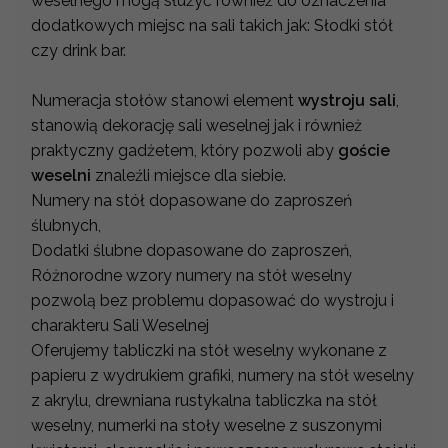
weselnego mogą służyć również do oznaczenia
dodatkowych miejsc na sali takich jak: Słodki stół
czy drink bar.
Numeracja stołów stanowi element
wystroju sali
,
stanowią dekorację sali weselnej jak i również
praktyczny gadżetem, który pozwoli aby
goście
weselni
znaleźli miejsce dla siebie.
Numery na stół dopasowane do zaproszeń
ślubnych,
Dodatki ślubne dopasowane do zaproszeń,
Różnorodne wzory numery na stół weselny
pozwolą bez problemu dopasować do wystroju i
charakteru Sali Weselnej
Oferujemy tabliczki na stół weselny wykonane z
papieru z wydrukiem grafiki, numery na stół weselny
z akrylu, drewniana rustykalna tabliczka na stół
weselny, numerki na stoły weselne z suszonymi