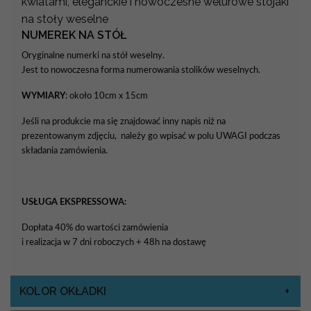
kwiatami, eleganckie i nowoczesne welurowe stojaki
na stoły weselne
NUMEREK NA STÓŁ
Oryginalne numerki na stół weselny.
Jest to nowoczesna forma numerowania stolików weselnych.
WYMIARY
: około 10cm x 15cm
Jeśli na produkcie ma się znajdować inny napis niż na
prezentowanym zdjęciu, należy go wpisać w polu UWAGI podczas
składania zamówienia.
USŁUGA EKSPRESSOWA:
Dopłata 40% do wartości zamówienia
i realizacja w 7 dni roboczych + 48h na dostawę
KOLOR OKŁADKI