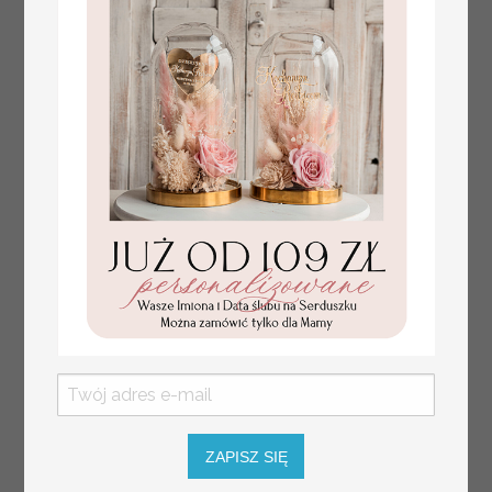
Prezent dla dziecka na narodziny
349.00 PLN
welurowy album na zdjęcia,
pamiątka z pierwszych lat życia
ZAPISZ SIĘ