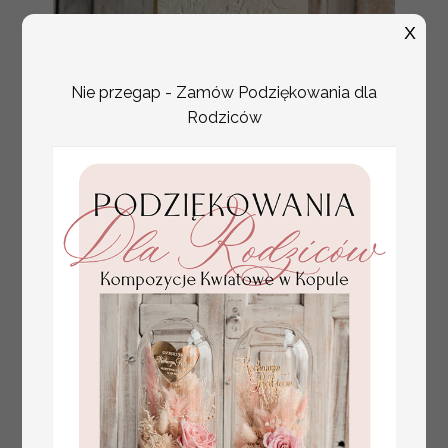
X
Nie przegap - Zamów Podziękowania dla
Rodziców
numerki na stół weselny
Promocja:
z tłoczonymi kwiatami,
10 PLN
/
13.00 PLN
eleganckie numerki na
stoły weselne, tłoczone
numerki na stół weselny,
dekoracja stołów
weselnych tłoczone
kwiaty