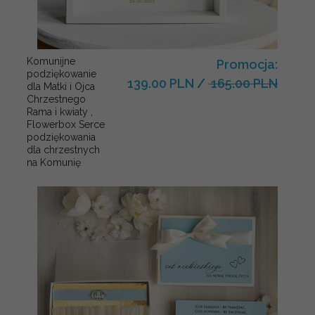
Komunijne
Promocja:
podziękowanie
139.00 PLN
/
165.00 PLN
dla Matki i Ojca
Chrzestnego
Rama i kwiaty ,
Flowerbox Serce
podziękowania
dla chrzestnych
na Komunię