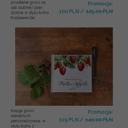
powitanie gości na
Promocja:
sali ślubnej i plan
100 PLN
/
125.00 PLN
stołów w stylu boho
truskaweczki
księga gości
Promocja:
weselnych
119 PLN
/
140.00 PLN
personalizowna, w
stylu boho z