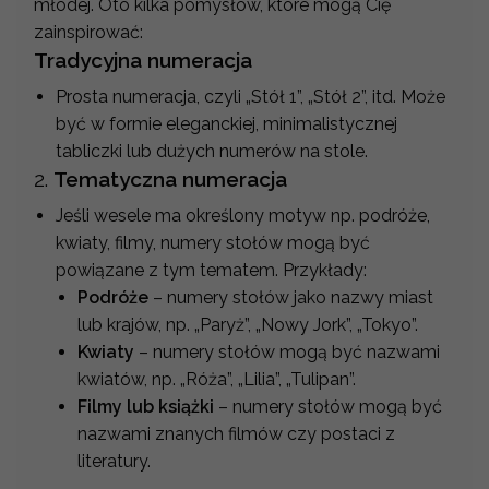
młodej. Oto kilka pomysłów, które mogą Cię
zainspirować:
Tradycyjna numeracja
Prosta numeracja, czyli „Stół 1”, „Stół 2”, itd. Może
być w formie eleganckiej, minimalistycznej
tabliczki lub dużych numerów na stole.
2.
Tematyczna numeracja
Jeśli wesele ma określony motyw np. podróże,
kwiaty, filmy, numery stołów mogą być
powiązane z tym tematem. Przykłady:
Podróże
– numery stołów jako nazwy miast
lub krajów, np. „Paryż”, „Nowy Jork”, „Tokyo”.
Kwiaty
– numery stołów mogą być nazwami
kwiatów, np. „Róża”, „Lilia”, „Tulipan”.
Filmy lub książki
– numery stołów mogą być
nazwami znanych filmów czy postaci z
literatury.