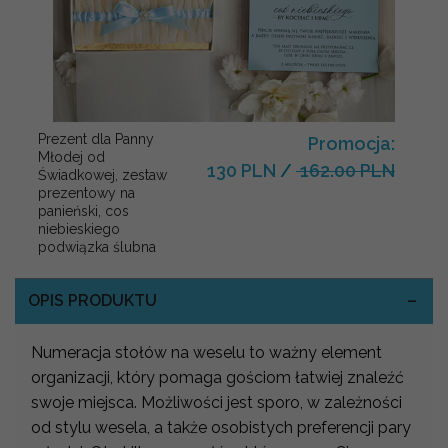
Prezent dla Panny
Promocja:
Młodej od
130 PLN
/
162.00 PLN
Świadkowej, zestaw
prezentowy na
panieński, cos
niebieskiego
podwiązka ślubna
OPIS PRODUKTU
Numeracja stołów na weselu to ważny element
organizacji, który pomaga gościom łatwiej znaleźć
swoje miejsca. Możliwości jest sporo, w zależności
od stylu wesela, a także osobistych preferencji pary