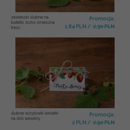
zawieszki ślubne na
Promocja:
butelki, boho smieszna
1.84 PLN
/
2.30 PLN
tresc
ślubne wizytówki winietki
Promocja:
na stół weselny
2 PLN
/
2.50 PLN