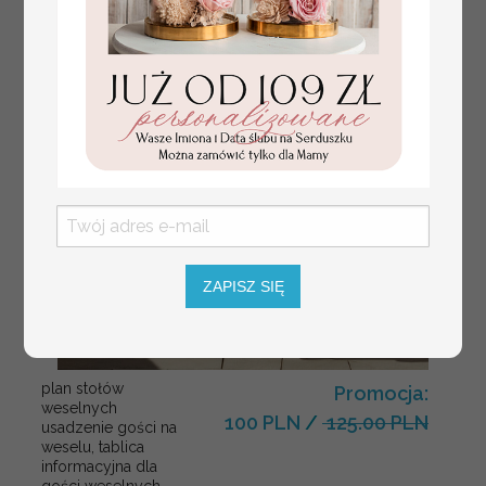
ZAPISZ SIĘ
plan stołów
Promocja:
weselnych
100 PLN
/
125.00 PLN
usadzenie gości na
weselu, tablica
informacyjna dla
gości weselnych,