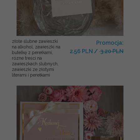
złote ślubne zawieszki
Promocja:
na alkohol, zawieszki na
2.56 PLN
/
3.20 PLN
butelkę z perełkami,
rózne treści na
zawieszkach ślubnych,
zawieszki ze złotymi
literami i perełkami