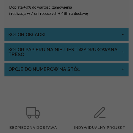
Dopłata 40% do wartości zamówienia
i realizacja w 7 dni roboczych + 48h na dostawę
KOLOR OKŁADKI
KOLOR PAPIERU NA NIEJ JEST WYDRUKOWANA
TREŚĆ
OPCJE DO NUMERÓW NA STÓŁ
BEZPIECZNA DOSTAWA
INDYWIDUALNY PROJEKT