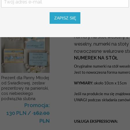
Numery na stół dopasowa
Promocja:
Dodatki ślubne dopasowa
139.00 PLN
/
Różnorodne wzory numer
165.00 PLN
ZAPISZ SIĘ
do wystroju i charakteru S
Oferujemy tabliczki na st
numery na stół weselny z a
weselny, numerki na stoły
nowoczesne welurowe stoj
NUMEREK NA STÓŁ
Oryginalne numerki na stół wesel
Jest to nowoczesna forma numero
Prezent dla Panny Młodej
od Świadkowej, zestaw
WYMIARY
: około 10cm x 15cm
prezentowy na panieński,
cos niebieskiego
Jeśli na produkcie ma się znajdow
podwiązka ślubna
UWAGI podczas składania zamówi
Promocja:
130 PLN
/
162.00
PLN
USŁUGA EKSPRESSOWA: