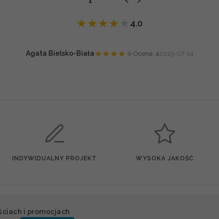
★
★
★
★
★
4.0
★
★
★
★
★
Agata Bielsko-Biała
Ocena: 4
2025-07-14
INDYWIDUALNY PROJEKT
WYSOKA JAKOŚĆ
ściach i promocjach