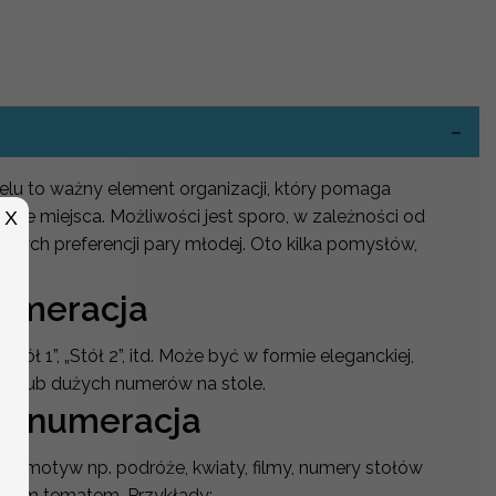
-
lu to ważny element organizacji, który pomaga
woje miejsca. Możliwości jest sporo, w zależności od
X
istych preferencji pary młodej. Oto kilka pomysłów,
wać:
numeracja
„Stół 1”, „Stół 2”, itd. Może być w formie eleganckiej,
zki lub dużych numerów na stole.
a numeracja
ony motyw np. podróże, kwiaty, filmy, numery stołów
 tym tematem. Przykłady: