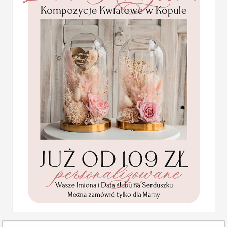
Pamiątka Komunijna
opakowanie na pieniądze
Podróże
– numery st
Promocja:
Jork”, „Tokyo”.
85.00 PLN
/
105.00
Kwiaty
– numery stoł
PLN
„Tulipan”.
Filmy lub książki
– n
postaci z literatury.
numerki na stoliki ślubne
weselnej.
Wyjątkowa grafika sprawi,
dodatkowego uroku.
Spersonalizowane usadzen
do oznaczenia dodatkowych 
Komunijne
podziękowanie dla Matki i
Numeracja stołów stanow
Ojca Chrzestnego Rama i
weselnej jak i również pr
kwiaty , Flowerbox Serce
podziękowania dla
weselni
znaleźli miejsce d
chrzestnych na Komunię