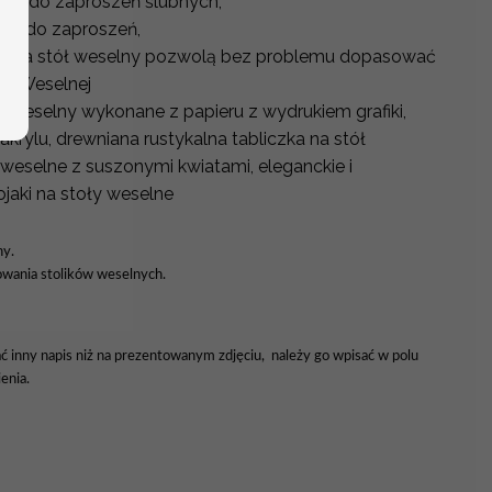
ne do zaproszeń ślubnych,
ne do zaproszeń,
y na stół weselny pozwolą bez problemu dopasować
ali Weselnej
ół weselny wykonane z papieru z wydrukiem grafiki,
krylu, drewniana rustykalna tabliczka na stół
 weselne z suszonymi kwiatami, eleganckie i
aki na stoły weselne
ny.
wania stolików weselnych.
ać inny napis niż na prezentowanym zdjęciu, należy go wpisać w polu
enia.