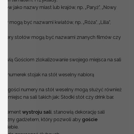
ołów jako nazwy miast lub krajów, np. „Paryż”, „Nowy
ów mogą być nazwami kwiatów, np. „Róża”, „Lilia”,
umery stołów mogą być nazwami znanych filmów czy
 ułatwią Gościom zlokalizowanie swojego miejsca na sali
 że numerek stojak na stół weselny nabiorą
ie gości numery na stół weselny mogą służyć również
miejsc na sali takich jak: Słodki stół czy drink bar.
i element
wystroju sali
, stanowią dekorację sali
aktyczny gadżetem, który pozwoli aby
goście
la siebie.