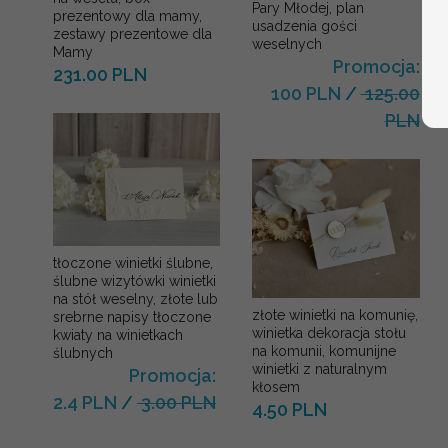
Pary Młodej, plan
prezentowy dla mamy,
usadzenia gości
zestawy prezentowe dla
weselnych
Mamy
Promocja:
231.00 PLN
100 PLN
/
125.00
PLN
tłoczone winietki ślubne,
ślubne wizytówki winietki
na stół weselny, złote lub
złote winietki na komunię,
srebrne napisy tłoczone
winietka dekoracja stołu
kwiaty na winietkach
na komunii, komunijne
ślubnych
winietki z naturalnym
Promocja:
kłosem
2.4 PLN
/
3.00 PLN
4.50 PLN