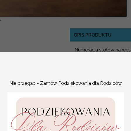
-
OPIS PRODUKTU
Numeracja stołów na wese
gościom łatwiej znaleźć s
stylu wesela, a także osob
które mogą Cię zainspiro
Tradycyjna 
Nie przegap - Zamów Podziękowania dla Rodziców
Prosta numeracja, czyli 
minimalistycznej tablic
2.
Tematyczn
Statuetka pamiątka
Pierwszej Komunii w
pudełku,
Jeśli wesele ma określ
personalizowana
mogą być powiązane z