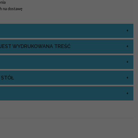
nia
8h na dostawę
J JEST WYDRUKOWANA TREŚĆ
 STÓŁ