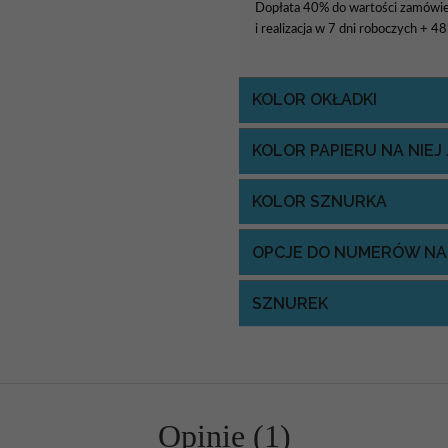
Dopłata 40% do wartości zamówie
i realizacja w 7 dni roboczych + 4
KOLOR OKŁADKI
KOLOR PAPIERU NA NIE
KOLOR SZNURKA
OPCJE DO NUMERÓW NA
SZNUREK
Opinie (1)