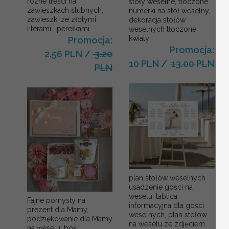
rózne treści na
stoły weselne, tłoczone
zawieszkach ślubnych,
numerki na stół weselny,
zawieszki ze złotymi
dekoracja stołów
literami i perełkami
weselnych tłoczone
kwiaty
Promocja:
Promocja:
2.56 PLN
/
3.20
10 PLN
/
13.00 PLN
PLN
plan stołów weselnych
usadzenie gości na
weselu, tablica
Fajne pomysły na
informacyjna dla gości
prezent dla Mamy,
weselnych, plan stołów
podziękowanie dla Mamy
na weselu ze zdjęciem
na weselu, box