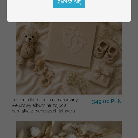
ZAPISZ SIĘ
Prezent dla dziecka na narodziny
349.00 PLN
welurowy album na zdjęcia,
pamiątka z pierwszych lat życia