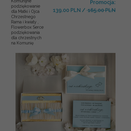
Komunijne
Promocja:
podziękowanie
139.00 PLN
/
165.00 PLN
dla Matki i Ojca
Chrzestnego
Rama i kwiaty ,
Flowerbox Serce
podziękowania
dla chrzestnych
na Komunię