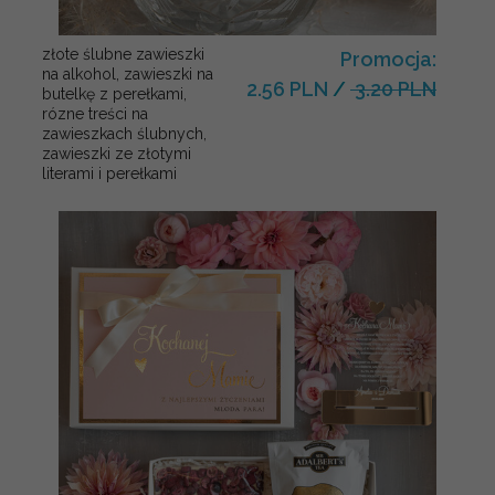
złote ślubne zawieszki
Promocja:
na alkohol, zawieszki na
2.56 PLN
/
3.20 PLN
butelkę z perełkami,
rózne treści na
zawieszkach ślubnych,
zawieszki ze złotymi
literami i perełkami