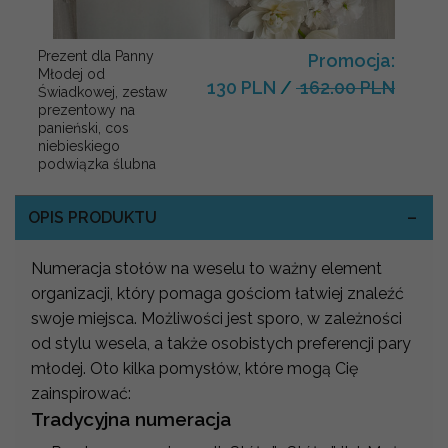
Prezent dla Panny
Promocja:
Młodej od
130 PLN
/
162.00 PLN
Świadkowej, zestaw
prezentowy na
panieński, cos
niebieskiego
podwiązka ślubna
OPIS PRODUKTU
Numeracja stołów na weselu to ważny element
organizacji, który pomaga gościom łatwiej znaleźć
swoje miejsca. Możliwości jest sporo, w zależności
od stylu wesela, a także osobistych preferencji pary
młodej. Oto kilka pomysłów, które mogą Cię
zainspirować:
Tradycyjna numeracja