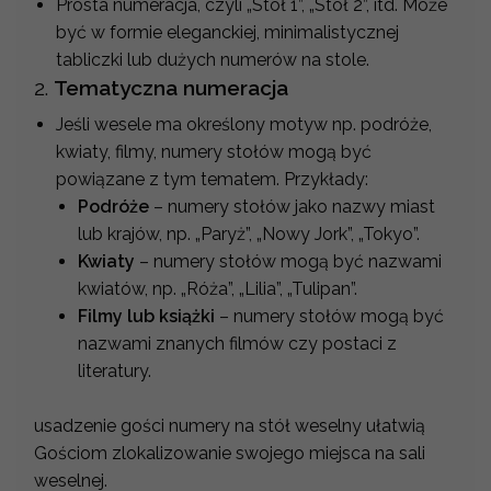
Prosta numeracja, czyli „Stół 1”, „Stół 2”, itd. Może
być w formie eleganckiej, minimalistycznej
tabliczki lub dużych numerów na stole.
2.
Tematyczna numeracja
Jeśli wesele ma określony motyw np. podróże,
kwiaty, filmy, numery stołów mogą być
powiązane z tym tematem. Przykłady:
Podróże
– numery stołów jako nazwy miast
lub krajów, np. „Paryż”, „Nowy Jork”, „Tokyo”.
Kwiaty
– numery stołów mogą być nazwami
kwiatów, np. „Róża”, „Lilia”, „Tulipan”.
Filmy lub książki
– numery stołów mogą być
nazwami znanych filmów czy postaci z
literatury.
usadzenie gości numery na stół weselny ułatwią
Gościom zlokalizowanie swojego miejsca na sali
weselnej.