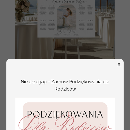
X
plan stołów
Promocja:
Nie przegap - Zamów Podziękowania dla
weselnych
100 PLN
/
125.00 PLN
Rodziców
usadzenie gości na
weselu, tablica
informacyjna dla
gości weselnych,
plan stołów na
weselu ze zdjęciem
Pary Młodej, plan
usadzenia gości