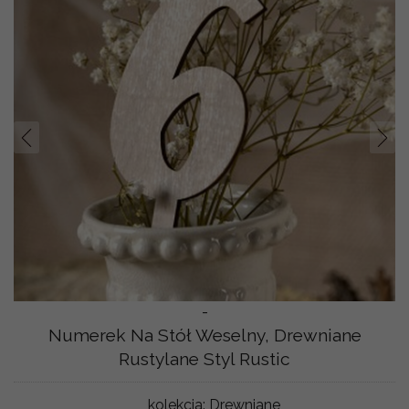
Prev
Nast
-
Numerek Na Stół Weselny, Drewniane
Rustylane Styl Rustic
kolekcja:
Drewniane