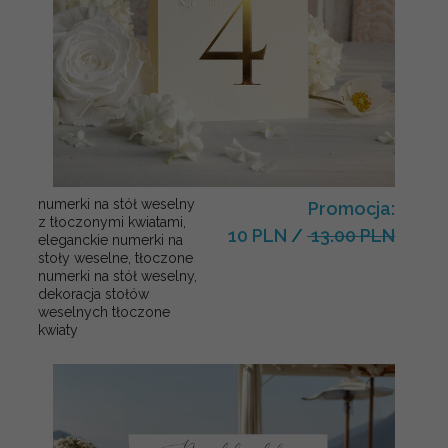
numerki na stół weselny
Promocja:
z tłoczonymi kwiatami,
10 PLN
/
13.00 PLN
eleganckie numerki na
stoły weselne, tłoczone
numerki na stół weselny,
dekoracja stołów
weselnych tłoczone
kwiaty