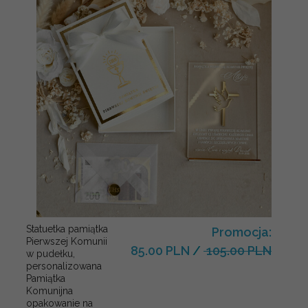
Statuetka pamiątka
Promocja:
Pierwszej Komunii
85.00 PLN
/
105.00 PLN
w pudełku,
personalizowana
Pamiątka
Komunijna
opakowanie na