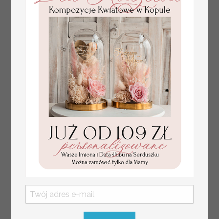
weselnych
złote winietki na komunię, winietka
4.50 PLN
dekoracja stołu na komunii, komunijne
winietki z naturalnym kłosem