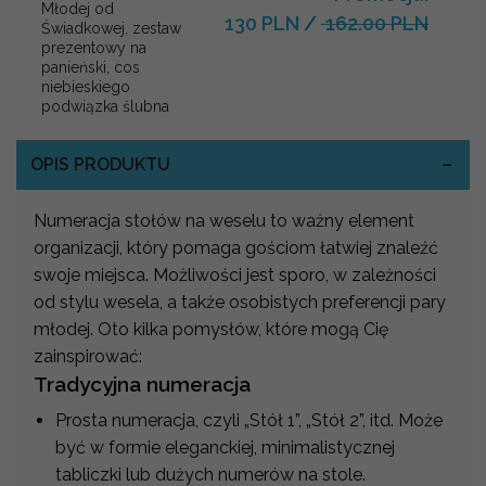
Młodej od
130 PLN
/
162.00 PLN
Świadkowej, zestaw
prezentowy na
panieński, cos
niebieskiego
podwiązka ślubna
OPIS PRODUKTU
Numeracja stołów na weselu to ważny element
organizacji, który pomaga gościom łatwiej znaleźć
swoje miejsca. Możliwości jest sporo, w zależności
od stylu wesela, a także osobistych preferencji pary
młodej. Oto kilka pomysłów, które mogą Cię
zainspirować:
Tradycyjna numeracja
Prosta numeracja, czyli „Stół 1”, „Stół 2”, itd. Może
być w formie eleganckiej, minimalistycznej
tabliczki lub dużych numerów na stole.