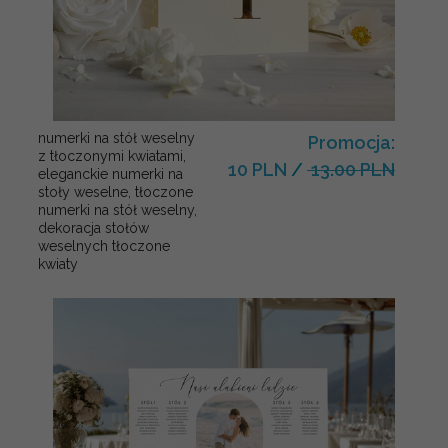
numerki na stół weselny
Promocja:
z tłoczonymi kwiatami,
10 PLN
/
13.00 PLN
eleganckie numerki na
stoły weselne, tłoczone
numerki na stół weselny,
dekoracja stołów
weselnych tłoczone
kwiaty