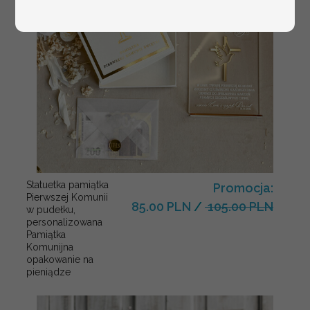
Statuetka pamiątka
Promocja:
Pierwszej Komunii
85.00 PLN
/
105.00 PLN
w pudełku,
personalizowana
Pamiątka
Komunijna
opakowanie na
pieniądze