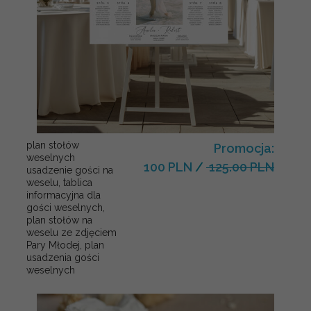
plan stołów
Promocja:
weselnych
100 PLN
/
125.00 PLN
usadzenie gości na
weselu, tablica
informacyjna dla
gości weselnych,
plan stołów na
weselu ze zdjęciem
Pary Młodej, plan
usadzenia gości
weselnych