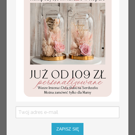
Prezent dla dziecka na narodziny
349.00 PLN
welurowy album na zdjęcia,
pamiątka z pierwszych lat życia
ZAPISZ SIĘ