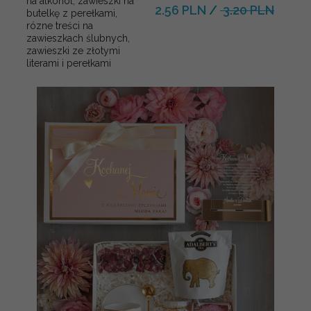
na alkohol, zawieszki na
2.56 PLN
/
3.20 PLN
butelkę z perełkami,
rózne treści na
zawieszkach ślubnych,
zawieszki ze złotymi
literami i perełkami