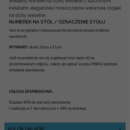
weselny, numerki na stoły weselne z suszonymi
kwiatami, eleganckie i nowoczesne welurowe stojaki
na stoły weselne
NUMEREK NA STÓŁ / OZNACZENIE STOŁU
Jest to oryginalna i nowoczesna forma numerowania stolików
weselnych.
WYMIARY
: około 10cm x 15cm
Jeśli na produkcie ma się znajdować inny napis niż na
prezentowanym zdjęciu, należy go wpisać w polu UWAGI podczas
składania zamówienia.
USŁUGA EKSPRESSOWA:
Dopłata 40% do wartości zamówienia
i realizacja w 7 dni roboczych + 48h na dostawę
KOLOR OKŁADKI