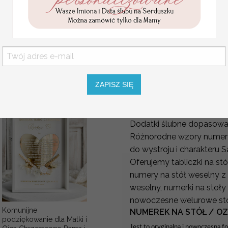
Statuetka pamiątka
Wyjątkowa grafika sprawi
Pierwszej Komunii w
pudełku,
uroku.
personalizowana
Spersonalizowane numerki
Pamiątka Komunijna
opakowanie na pieniądze
oznaczenia dodatkowych mie
Promocja:
85.00 PLN
/
105.00
Numeracja stołów stanow
PLN
ZAPISZ SIĘ
weselnej jak i również pr
weselni
znaleźli miejsce d
Numery na stół dopasowa
Dodatki ślubne dopasowa
Różnorodne wzory numer
do wystroju i charakteru S
Oferujemy tabliczki na st
numery na stół weselny z a
weselny, numerki na stoły
nowoczesne welurowe stoj
Komunijne
NUMEREK NA STÓŁ / O
podziękowanie dla Matki i
Jest to oryginalna i nowoczesna 