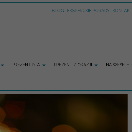
BLOG
EKSPERCKIE PORADY
KONTAK
PREZENT DLA
PREZENT Z OKAZJI
NA WESELE