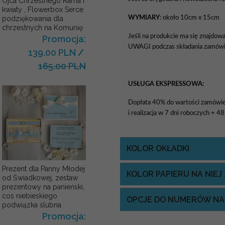
Ojca Chrzestnego Rama i
kwiaty , Flowerbox Serce
WYMIARY
: około 10cm x 15cm
podziękowania dla
chrzestnych na Komunię
Jeśli na produkcie ma się znajdow
Promocja:
UWAGI podczas składania zamówi
139.00 PLN
/
165.00 PLN
USŁUGA EKSPRESSOWA:
Dopłata 40% do wartości zamówie
i realizacja w 7 dni roboczych + 4
KOLOR OKŁADKI
Prezent dla Panny Młodej
KOLOR PAPIERU NA NIE
od Świadkowej, zestaw
prezentowy na panieński,
cos niebieskiego
OPCJE DO NUMERÓW NA
podwiązka ślubna
Promocja: