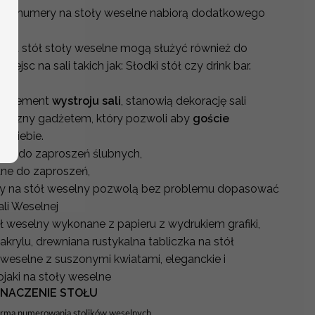
, że numery na stoły weselne nabiorą dodatkowego
 na stół stoły weselne mogą służyć również do
jsc na sali takich jak: Słodki stół czy drink bar.
i element
wystroju sali
, stanowią dekorację sali
aktyczny gadżetem, który pozwoli aby
goście
la siebie.
ne do zaproszeń ślubnych,
ne do zaproszeń,
y na stół weselny pozwolą bez problemu dopasować
ali Weselnej
ół weselny wykonane z papieru z wydrukiem grafiki,
krylu, drewniana rustykalna tabliczka na stół
 weselne z suszonymi kwiatami, eleganckie i
aki na stoły weselne
ZNACZENIE STOŁU
forma numerowania stolików weselnych.