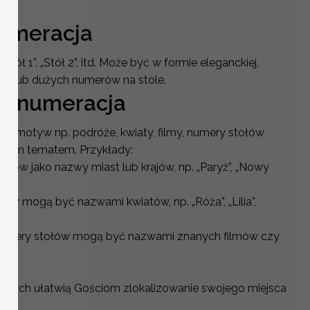
wać:
numeracja
„Stół 1”, „Stół 2”, itd. Może być w formie eleganckiej,
zki lub dużych numerów na stole.
a numeracja
ony motyw np. podróże, kwiaty, filmy, numery stołów
 tym tematem. Przykłady:
ołów jako nazwy miast lub krajów, np. „Paryż”, „Nowy
ów mogą być nazwami kwiatów, np. „Róża”, „Lilia”,
umery stołów mogą być nazwami znanych filmów czy
elnych ułatwią Gościom zlokalizowanie swojego miejsca