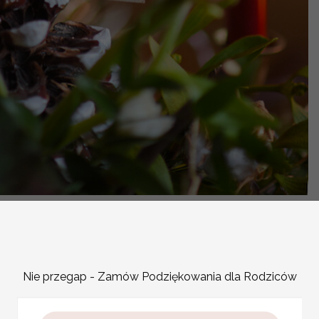
-
OPIS PRODUKTU
Numeracja stołów na wese
Nie przegap - Zamów Podziękowania dla Rodziców
gościom łatwiej znaleźć s
stylu wesela, a także osob