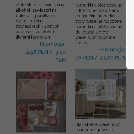
złote ślubne zawieszki na
numerki na stół weselny
alkohol, zawieszki na
z tłoczonymi kwiatami,
butelkę z perełkami,
eleganckie numerki na
rózne treści na
stoły weselne, tłoczone
zawieszkach ślubnych,
numerki na stół weselny,
zawieszki ze złotymi
dekoracja stołów
literami i perełkami
weselnych tłoczone
kwiaty
Promocja:
Promocja:
2.56 PLN
/
3.20
10 PLN
/
13.00 PLN
PLN
plan stołów weselnych
usadzenie gości na