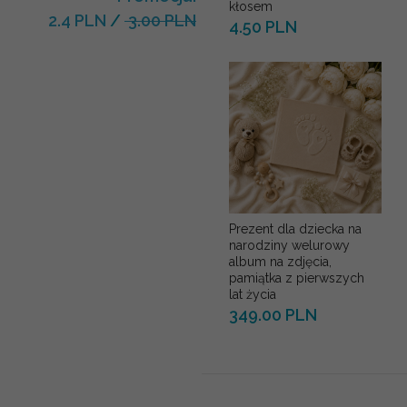
kłosem
2.4 PLN
/
3.00 PLN
4.50 PLN
Prezent dla dziecka na
narodziny welurowy
album na zdjęcia,
pamiątka z pierwszych
lat życia
349.00 PLN