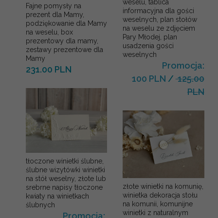
weselu, tablica
Fajne pomysły na
informacyjna dla gości
prezent dla Mamy,
weselnych, plan stołów
podziękowanie dla Mamy
na weselu ze zdjęciem
na weselu, box
Pary Młodej, plan
prezentowy dla mamy,
usadzenia gości
zestawy prezentowe dla
weselnych
Mamy
Promocja:
231.00 PLN
100 PLN
/
125.00
PLN
tłoczone winietki ślubne,
ślubne wizytówki winietki
na stół weselny, złote lub
złote winietki na komunię,
srebrne napisy tłoczone
winietka dekoracja stołu
kwiaty na winietkach
na komunii, komunijne
ślubnych
winietki z naturalnym
Promocja: