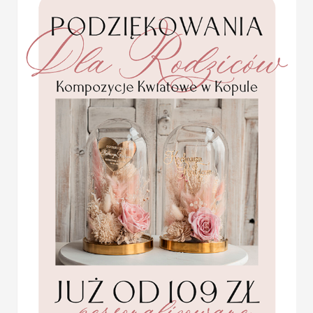
które mogą Cię zainspiro
Tradycyjna 
Prosta numeracja, czyli 
minimalistycznej tablic
2.
Tematyczn
Jeśli wesele ma określ
mogą być powiązane z
Podróże
– numery st
Jork”, „Tokyo”.
Kwiaty
– numery stoł
„Tulipan”.
Filmy lub książki
– n
postaci z literatury.
numery na stół gości wes
na sali weselnej.