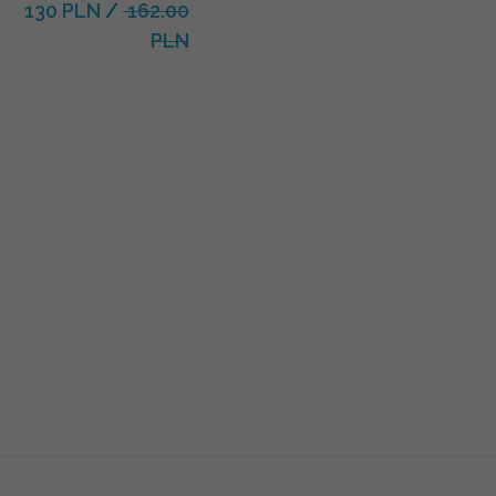
130 PLN
/
162.00
PLN