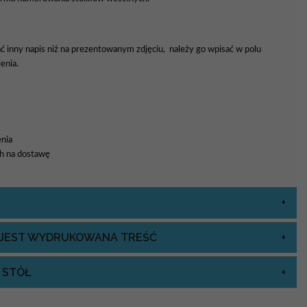
ać inny napis niż na prezentowanym zdjęciu, należy go wpisać w polu
enia.
nia
8h na dostawę
J JEST WYDRUKOWANA TREŚĆ
 STÓŁ