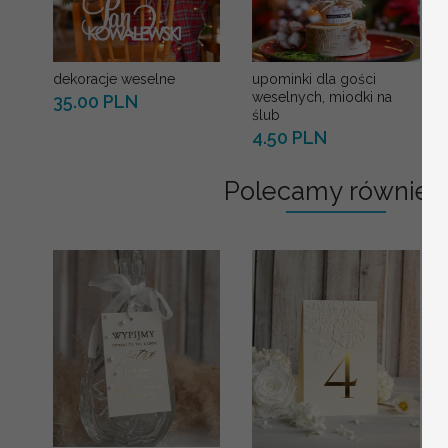
dekoracje weselne
upominki dla gości
weselnych, miodki na
35.00 PLN
ślub
4.50 PLN
Polecamy również: