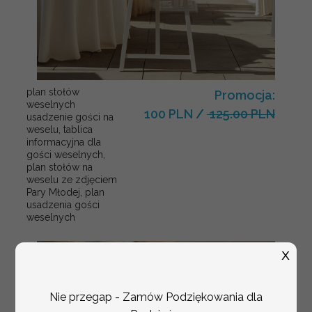
plan stołów
Promocja:
weselnych
100 PLN
/
125.00 PLN
usadzenie gości na
weselu, tablica
informacyjna dla
gości weselnych,
plan stołów na
weselu ze zdjęciem
Pary Młodej, plan
usadzenia gości
weselnych
X
Nie przegap - Zamów Podziękowania dla