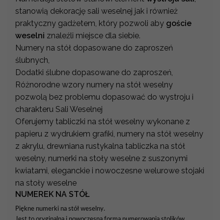
stanowią dekorację sali weselnej jak i również
praktyczny gadżetem, który pozwoli aby
goście
weselni
znaleźli miejsce dla siebie.
Numery na stół dopasowane do zaproszeń
ślubnych,
Dodatki ślubne dopasowane do zaproszeń,
Różnorodne wzory numery na stół weselny
pozwolą bez problemu dopasować do wystroju i
charakteru Sali Weselnej
Oferujemy tabliczki na stół weselny wykonane z
papieru z wydrukiem grafiki, numery na stół weselny
z akrylu, drewniana rustykalna tabliczka na stół
weselny, numerki na stoły weselne z suszonymi
kwiatami, eleganckie i nowoczesne welurowe stojaki
na stoły weselne
NUMEREK NA STÓŁ
Piękne numerki na stół weselny.
Jest to oryginalna i nowoczesna forma numerowania stolików