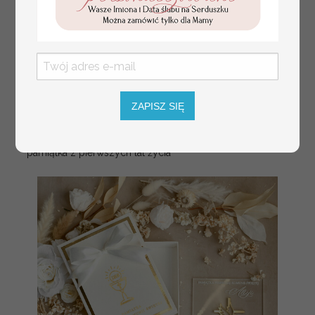
ZAPISZ SIĘ
Prezent dla dziecka na narodziny
349.00 PLN
welurowy album na zdjęcia,
pamiątka z pierwszych lat życia