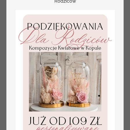
Rodziców
złote winietki na komunię, winietka
4.50 PLN
dekoracja stołu na komunii, komunijne
winietki z naturalnym kłosem