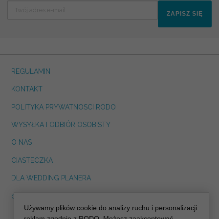
ZAPISZ SIĘ
REGULAMIN
KONTAKT
POLITYKA PRYWATNOSCI RODO
WYSYŁKA I ODBIÓR OSOBISTY
O NAS
CIASTECZKA
DLA WEDDING PLANERA
dreskot.com
Używamy plików cookie do analizy ruchu i personalizacji
info@decoris.pl
reklam zgodnie z RODO. Możesz zaakceptować