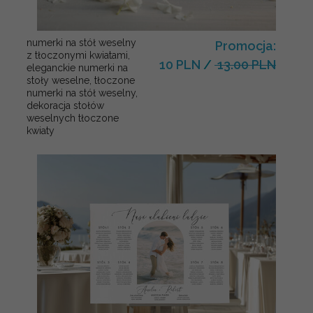
numerki na stół weselny
Promocja:
z tłoczonymi kwiatami,
10 PLN
/
13.00 PLN
eleganckie numerki na
stoły weselne, tłoczone
numerki na stół weselny,
dekoracja stołów
weselnych tłoczone
kwiaty