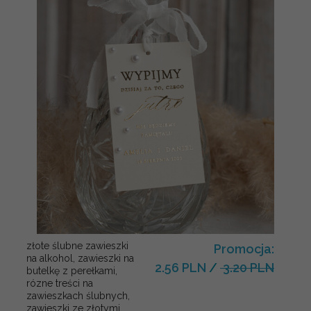
złote ślubne zawieszki
Promocja:
na alkohol, zawieszki na
2.56 PLN
/
3.20 PLN
butelkę z perełkami,
rózne treści na
zawieszkach ślubnych,
zawieszki ze złotymi