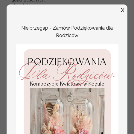
plan stołów na
X
weselu ze zdjęciem
Pary Młodej, plan
usadzenia gości
weselnych
Nie przegap - Zamów Podziękowania dla
Rodziców
złote winietki na komunię, winietka
4.50 PLN
dekoracja stołu na komunii, komunijne