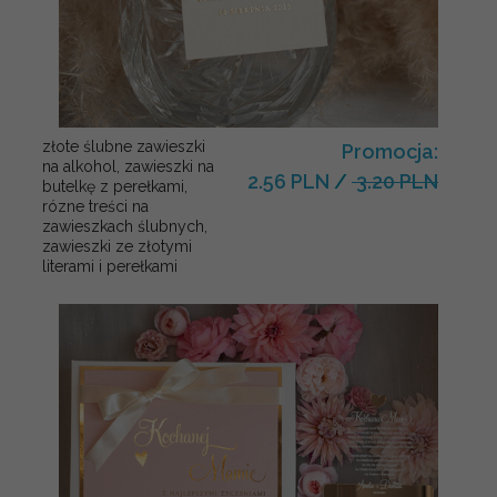
złote ślubne zawieszki
Promocja:
na alkohol, zawieszki na
2.56 PLN
/
3.20 PLN
butelkę z perełkami,
rózne treści na
zawieszkach ślubnych,
zawieszki ze złotymi
literami i perełkami