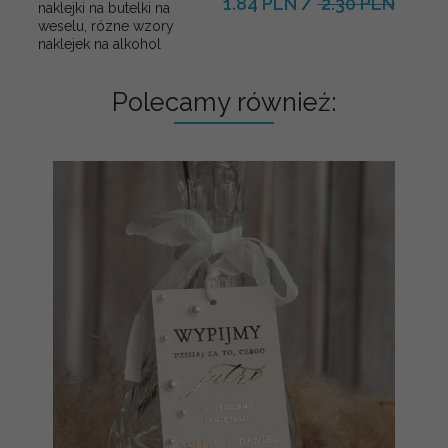
1.84 PLN
/
2.30 PLN
naklejki na butelki na
weselu, rózne wzory
naklejek na alkohol
Polecamy również: