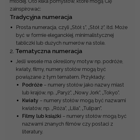
młodej. Oto kilka pomysłów, które mogą Cię
zainspirować:
Tradycyjna numeracja
Prosta numeracja, czyli „Stół 1”, „Stół 2”, itd. Może
być w formie eleganckiej, minimalistycznej
tabliczki lub dużych numerów na stole.
2.
Tematyczna numeracja
Jeśli wesele ma określony motyw np. podróże,
kwiaty, filmy, numery stołów mogą być
powiązane z tym tematem. Przykłady:
Podróże
– numery stołów jako nazwy miast
lub krajów, np. „Paryż”, „Nowy Jork”, „Tokyo”.
Kwiaty
– numery stołów mogą być nazwami
kwiatów, np. „Róża”, „Lilia”, „Tulipan”.
Filmy lub książki
– numery stołów mogą być
nazwami znanych filmów czy postaci z
literatury.