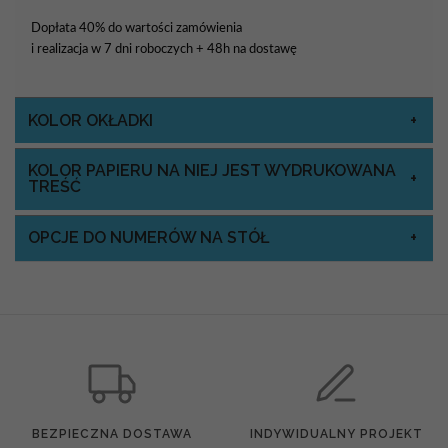
Dopłata 40% do wartości zamówienia
i realizacja w 7 dni roboczych + 48h na dostawę
KOLOR OKŁADKI
KOLOR PAPIERU NA NIEJ JEST WYDRUKOWANA
TREŚĆ
OPCJE DO NUMERÓW NA STÓŁ
BEZPIECZNA DOSTAWA
INDYWIDUALNY PROJEKT