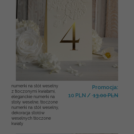
numerki na stół weselny
Promocja:
z tłoczonymi kwiatami,
10 PLN
/
13.00 PLN
eleganckie numerki na
stoły weselne, tłoczone
numerki na stół weselny,
dekoracja stołów
weselnych tłoczone
kwiaty