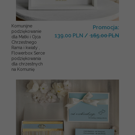
Komunijne
Promocja:
podziękowanie
139.00 PLN
/
165.00 PLN
dla Matki i Ojca
Chrzestnego
Rama i kwiaty ,
Flowerbox Serce
podziękowania
dla chrzestnych
na Komunię