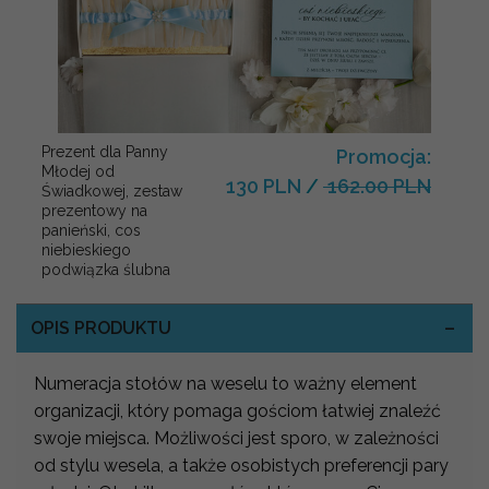
Prezent dla Panny
Promocja:
Młodej od
130 PLN
/
162.00 PLN
Świadkowej, zestaw
prezentowy na
panieński, cos
niebieskiego
podwiązka ślubna
OPIS PRODUKTU
Numeracja stołów na weselu to ważny element
organizacji, który pomaga gościom łatwiej znaleźć
swoje miejsca. Możliwości jest sporo, w zależności
od stylu wesela, a także osobistych preferencji pary