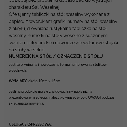
pozwolą bez problemu dopasować do wystroju i
charakteru Sali Weselnej
Oferujemy tabliczki na stół weselny wykonane z
papieru z wydrukiem grafiki, numery na stół weselny
z akrylu, drewniana rustykalna tabliczka na stół
weselny, numerki na stoły weselne z suszonymi
kwiatami, eleganckie i nowoczesne welurowe stojaki
na stoły weselne
NUMEREK NA STÓŁ / OZNACZENIE STOŁU
Jest to oryginalna i nowoczesna forma numerowania stolików
weselnych.
WYMIARY
: około 10cm x 15cm
Jeśli na produkcie ma się znajdować inny napis niż na
prezentowanym zdjęciu, należy go wpisać w polu UWAGI podczas
składania zamówienia.
USŁUGA EKSPRESSOWA: