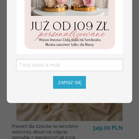
winietki z naturalnym kłosem
ZAPISZ SIĘ
Prezent dla dziecka na narodziny
349.00 PLN
welurowy album na zdjęcia,
pamiątka z pierwszych lat życia