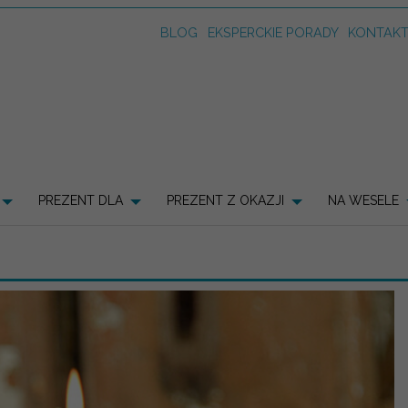
BLOG
EKSPERCKIE PORADY
KONTAK
PREZENT DLA
PREZENT Z OKAZJI
NA WESELE