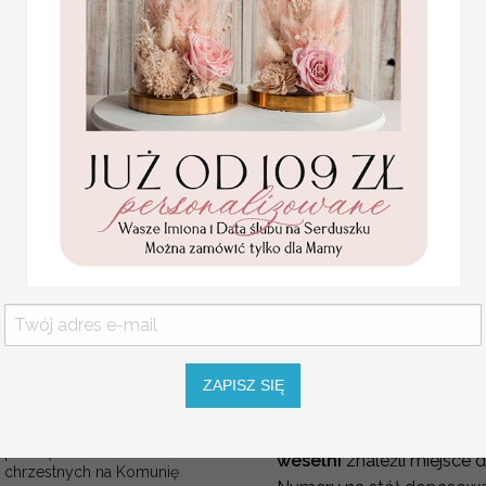
Pamiątka Komunijna
opakowanie na pieniądze
Podróże
– numery st
Promocja:
Jork”, „Tokyo”.
85.00 PLN
/
105.00
Kwiaty
– numery stoł
PLN
„Tulipan”.
Filmy lub książki
– n
postaci z literatury.
numerek na stół weselny 
weselnej.
Wyjątkowa grafika sprawi
uroku.
Spersonalizowane numerki
oznaczenia dodatkowych mie
Komunijne
ZAPISZ SIĘ
podziękowanie dla Matki i
Numeracja stołów stanow
Ojca Chrzestnego Rama i
weselnej jak i również pr
kwiaty , Flowerbox Serce
podziękowania dla
weselni
znaleźli miejsce d
chrzestnych na Komunię