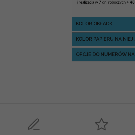
i realizacja w 7 dni roboczych + 4
KOLOR OKŁADKI
KOLOR PAPIERU NA NIE
OPCJE DO NUMERÓW NA