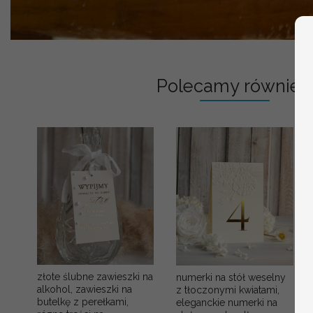
Polecamy również:
złote ślubne zawieszki na
numerki na stół weselny
alkohol, zawieszki na
z tłoczonymi kwiatami,
butelkę z perełkami,
eleganckie numerki na