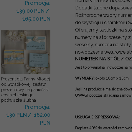
Numery na stół dopasowa
Promocja:
Dodatki ślubne dopasowa
139.00 PLN
/
Różnorodne wzory numer
165.00 PLN
do wystroju i charakteru S
Oferujemy tabliczki na st
numery na stół weselny z a
weselny, numerki na stoły
nowoczesne welurowe stoj
NUMEREK NA STÓŁ / O
Jest to oryginalna i nowoczesna 
WYMIARY
: około 10cm x 15cm
Prezent dla Panny Młodej
od Świadkowej, zestaw
prezentowy na panieński,
Jeśli na produkcie ma się znajdow
cos niebieskiego
UWAGI podczas składania zamówi
podwiązka ślubna
Promocja:
130 PLN
/
162.00
USŁUGA EKSPRESSOWA:
PLN
Dopłata 40% do wartości zamówie