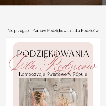
-
OPIS PRODUKTU
Nie przegap - Zamów Podziękowania dla Rodziców
Numeracja stołów na wese
gościom łatwiej znaleźć s
stylu wesela, a także osob
które mogą Cię zainspiro
Tradycyjna 
Prosta numeracja, czyli 
minimalistycznej tablic
2.
Tematyczn
Statuetka pamiątka
Pierwszej Komunii w
pudełku,
Jeśli wesele ma określ
personalizowana
mogą być powiązane z