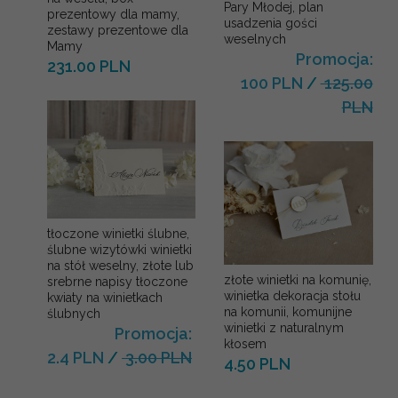
Pary Młodej, plan
prezentowy dla mamy,
usadzenia gości
zestawy prezentowe dla
weselnych
Mamy
Promocja:
231.00 PLN
100 PLN
/
125.00
PLN
tłoczone winietki ślubne,
ślubne wizytówki winietki
na stół weselny, złote lub
złote winietki na komunię,
srebrne napisy tłoczone
winietka dekoracja stołu
kwiaty na winietkach
na komunii, komunijne
ślubnych
winietki z naturalnym
Promocja:
kłosem
2.4 PLN
/
3.00 PLN
4.50 PLN