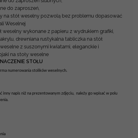
ne do zaproszeń ślubnych,
ne do zaproszeń,
y na stół weselny pozwolą bez problemu dopasować
ali Weselnej
ół weselny wykonane z papieru z wydrukiem grafiki,
krylu, drewniana rustykalna tabliczka na stół
 weselne z suszonymi kwiatami, eleganckie i
aki na stoły weselne
ZNACZENIE STOŁU
forma numerowania stolików weselnych.
ać inny napis niż na prezentowanym zdjęciu, należy go wpisać w polu
enia.
nia