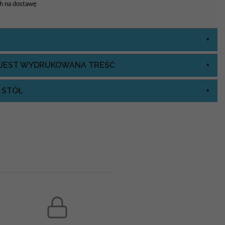
8h na dostawę
J JEST WYDRUKOWANA TREŚĆ
 STÓŁ