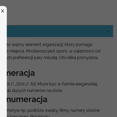
X
-
lu to ważny element organizacji, który pomaga
woje miejsca. Możliwości jest sporo, w zależności od
istych preferencji pary młodej. Oto kilka pomysłów,
wać:
numeracja
„Stół 1”, „Stół 2”, itd. Może być w formie eleganckiej,
zki lub dużych numerów na stole.
a numeracja
ony motyw np. podróże, kwiaty, filmy, numery stołów
 tym tematem. Przykłady: