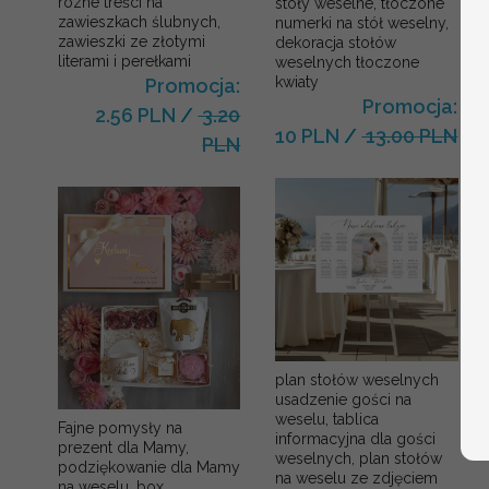
rózne treści na
stoły weselne, tłoczone
zawieszkach ślubnych,
numerki na stół weselny,
zawieszki ze złotymi
dekoracja stołów
literami i perełkami
weselnych tłoczone
kwiaty
Promocja:
Promocja:
2.56 PLN
/
3.20
10 PLN
/
13.00 PLN
PLN
plan stołów weselnych
usadzenie gości na
weselu, tablica
Fajne pomysły na
informacyjna dla gości
prezent dla Mamy,
weselnych, plan stołów
podziękowanie dla Mamy
na weselu ze zdjęciem
na weselu, box