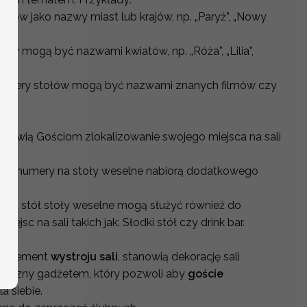
ołów jako nazwy miast lub krajów, np. „Paryż”, „Nowy
ów mogą być nazwami kwiatów, np. „Róża”, „Lilia”,
umery stołów mogą być nazwami znanych filmów czy
ułatwią Gościom zlokalizowanie swojego miejsca na sali
, że numery na stoły weselne nabiorą dodatkowego
 na stół stoły weselne mogą służyć również do
jsc na sali takich jak: Słodki stół czy drink bar.
i element
wystroju sali
, stanowią dekorację sali
aktyczny gadżetem, który pozwoli aby
goście
la siebie.