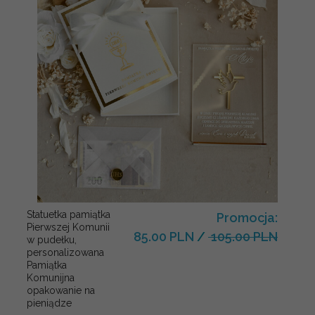
Statuetka pamiątka
Promocja:
Pierwszej Komunii
85.00 PLN
/
105.00 PLN
w pudełku,
personalizowana
Pamiątka
Komunijna
opakowanie na
pieniądze