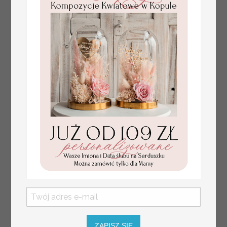
numerki na stół weselny
Promocja:
z tłoczonymi kwiatami,
10 PLN
/
13.00 PLN
eleganckie numerki na
stoły weselne, tłoczone
numerki na stół weselny,
dekoracja stołów
weselnych tłoczone
kwiaty
ZAPISZ SIĘ