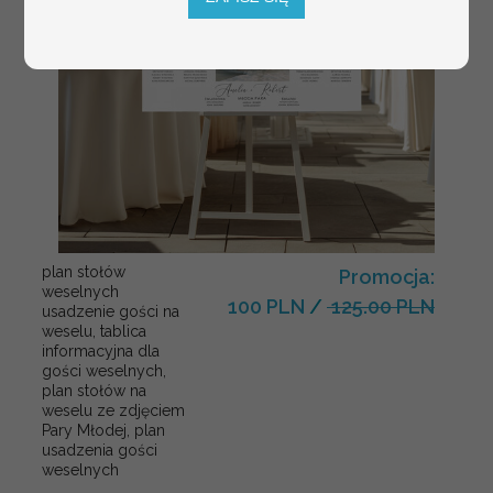
plan stołów
Promocja:
weselnych
100 PLN
/
125.00 PLN
usadzenie gości na
weselu, tablica
informacyjna dla
gości weselnych,
plan stołów na
weselu ze zdjęciem
Pary Młodej, plan
usadzenia gości
weselnych