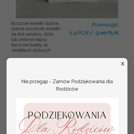
tłoczone winietki ślubne,
Promocja:
ślubne wizytówki winietki
2.4 PLN
/
3.00 PLN
na stół weselny, złote
lub srebrne napisy
tłoczone kwiaty na
winietkach ślubnych
X
Nie przegap - Zamów Podziękowania dla
Rodziców