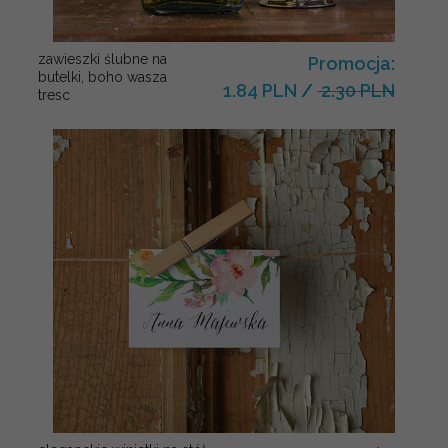
zawieszki ślubne na
Promocja:
butelki, boho wasza
1.84 PLN
/
2.30 PLN
tresc