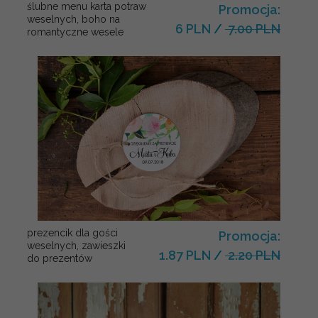
ślubne menu karta potraw
Promocja:
weselnych, boho na
6 PLN
/
7.00 PLN
romantyczne wesele
prezencik dla gości
Promocja:
weselnych, zawieszki
1.87 PLN
/
2.20 PLN
do prezentów