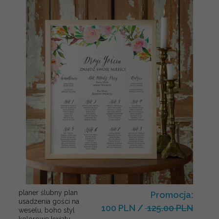
planer ślubny plan
Promocja:
usadzenia gości na
100 PLN
/
125.00 PLN
weselu, boho styl
kolorowe kwiaty