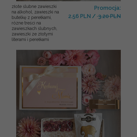
złote ślubne zawieszki
Promocja:
na alkohol, zawieszki na
2.56 PLN
/
3.20 PLN
butelkę z perełkami,
rózne treści na
zawieszkach ślubnych,
zawieszki ze złotymi
literami i perełkami