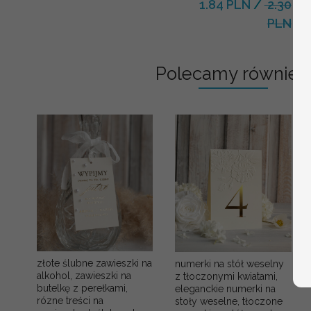
1.84 PLN
/
2.30
PLN
Polecamy również:
złote ślubne zawieszki na
numerki na stół weselny
alkohol, zawieszki na
z tłoczonymi kwiatami,
butelkę z perełkami,
eleganckie numerki na
rózne treści na
stoły weselne, tłoczone