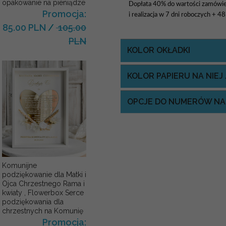
opakowanie na pieniądze
Dopłata 40% do wartości zamówie
Promocja:
i realizacja w 7 dni roboczych + 4
85.00 PLN
/
105.00
PLN
KOLOR OKŁADKI
KOLOR PAPIERU NA NIE
OPCJE DO NUMERÓW NA
Komunijne
podziękowanie dla Matki i
Ojca Chrzestnego Rama i
kwiaty , Flowerbox Serce
podziękowania dla
chrzestnych na Komunię
Promocja: