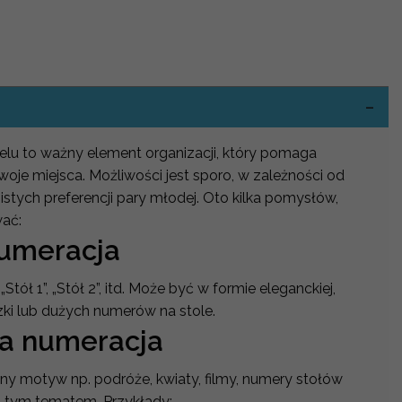
-
lu to ważny element organizacji, który pomaga
woje miejsca. Możliwości jest sporo, w zależności od
istych preferencji pary młodej. Oto kilka pomysłów,
wać:
numeracja
„Stół 1”, „Stół 2”, itd. Może być w formie eleganckiej,
zki lub dużych numerów na stole.
a numeracja
ony motyw np. podróże, kwiaty, filmy, numery stołów
 tym tematem. Przykłady: