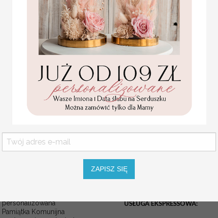
Numery na stół dopasowa
Dodatki ślubne dopasowa
Różnorodne wzory numer
do wystroju i charakteru S
Oferujemy tabliczki na st
numery na stół weselny z a
weselny, numerki na stoły
nowoczesne welurowe stoj
NUMEREK NA STÓŁ
Piękne numerki na stół weselny
Jest to oryginalna i nowoczesna 
WYMIARY
: około 10cm x 15cm
Jeśli na produkcie ma się znajdow
UWAGI podczas składania zamówi
ZAPISZ SIĘ
Statuetka pamiątka
Pierwszej Komunii w
pudełku,
personalizowana
USŁUGA EKSPRESSOWA:
Pamiątka Komunijna