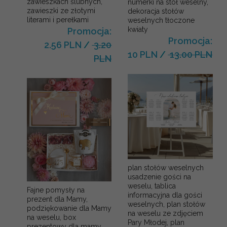
zawieszkach ślubnych,
numerki na stół weselny,
zawieszki ze złotymi
dekoracja stołów
literami i perełkami
weselnych tłoczone
kwiaty
Promocja:
Promocja:
2.56 PLN
/
3.20
10 PLN
/
13.00 PLN
PLN
plan stołów weselnych
usadzenie gości na
weselu, tablica
Fajne pomysły na
informacyjna dla gości
prezent dla Mamy,
weselnych, plan stołów
podziękowanie dla Mamy
na weselu ze zdjęciem
na weselu, box
Pary Młodej, plan
prezentowy dla mamy,