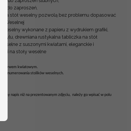
ne do zaproszeń ślubnych,
ne do zaproszeń,
y na stół weselny pozwolą bez problemu dopasować
ali Weselnej
ół weselny wykonane z papieru z wydrukiem grafiki,
krylu, drewniana rustykalna tabliczka na stół
 weselne z suszonymi kwiatami, eleganckie i
aki na stoły weselne
 z motywem kwiatowym.
forma numerowania stolików weselnych.
ać inny napis niż na prezentowanym zdjęciu, należy go wpisać w polu
enia.