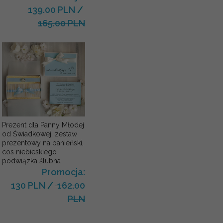
139.00 PLN
/
165.00 PLN
Prezent dla Panny Młodej
od Świadkowej, zestaw
prezentowy na panieński,
cos niebieskiego
podwiązka ślubna
Promocja:
130 PLN
/
162.00
PLN