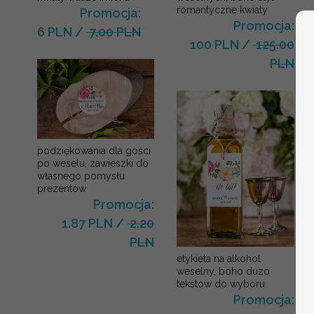
romantyczne kwiaty
Promocja:
Promocja:
6 PLN
/
7.00 PLN
100 PLN
/
125.00
PLN
podziękowania dla gości
po weselu, zawieszki do
własnego pomysłu
prezentów
Promocja:
1.87 PLN
/
2.20
PLN
etykieta na alkohol
weselny, boho duzo
tekstow do wyboru
Promocja: