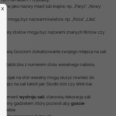
ołów jako nazwy miast lub krajów, np. „Paryż”, „Nowy
X
ów mogą być nazwami kwiatów, np. „Róża”, „Lilia”,
umery stołów mogą być nazwami znanych filmów czy
ułatwią Gościom zlokalizowanie swojego miejsca na sali
, że tabliczka z numerem stołu weselnego nabiorą
 stojak na stół weselny mogą służyć również do
jsc na sali takich jak: Słodki stół czy drink bar.
i element
wystroju sali
, stanowią dekorację sali
aktyczny gadżetem, który pozwoli aby
goście
la siebie.