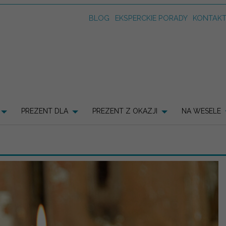
BLOG
EKSPERCKIE PORADY
KONTAK
PREZENT DLA
PREZENT Z OKAZJI
NA WESELE