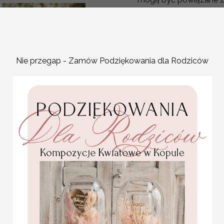
Podróże
– numery st
Jork”, „Tokyo”.
Kwiaty
– numery stoł
„Tulipan”.
Nie przegap - Zamów Podziękowania dla Rodziców
Filmy lub książki
– n
postaci z literatury.
eleganckie winietki na
stół weselny wizytówki
ślubne
numerek na stół weselny 
Promocja:
weselnej.
2 PLN
/
2.50 PLN
Wyjątkowa grafika sprawi
dodatkowego uroku.
Spersonalizowane numerek
oznaczenia dodatkowych mie
Numeracja stołów stanow
weselnej jak i również pr
weselni
znaleźli miejsce d