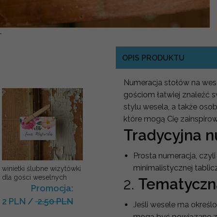
-
OPIS PRODUKTU
Numeracja stołów na wese
gościom łatwiej znaleźć s
stylu wesela, a także osob
które mogą Cię zainspiro
Tradycyjna 
Prosta numeracja, czyli 
minimalistycznej tablic
winietki ślubne wizytówki
dla gości weselnych
2.
Tematyczn
Promocja:
2 PLN
/
2.50 PLN
Jeśli wesele ma określ
mogą być powiązane z