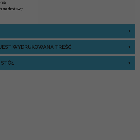
nia
8h na dostawę
J JEST WYDRUKOWANA TREŚĆ
 STÓŁ