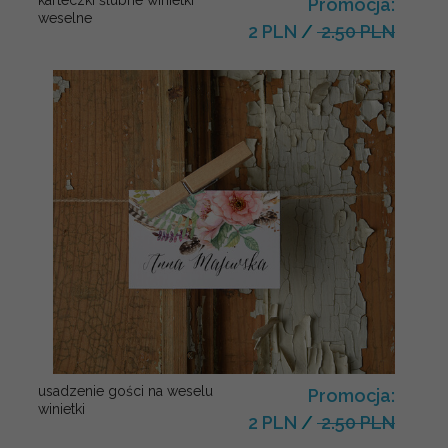
karteczki ślubne winietki
Promocja:
weselne
2 PLN
/
2.50 PLN
usadzenie gości na weselu
Promocja:
winietki
2 PLN
/
2.50 PLN