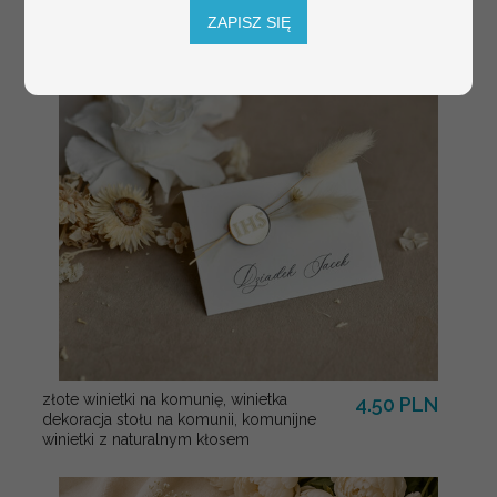
usadzenia gości
ZAPISZ SIĘ
weselnych
złote winietki na komunię, winietka
4.50 PLN
dekoracja stołu na komunii, komunijne
winietki z naturalnym kłosem