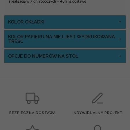
i realizacja w 7 dni roboczych + 48h na dostawę
KOLOR OKŁADKI
KOLOR PAPIERU NA NIEJ JEST WYDRUKOWANA
TREŚĆ
OPCJE DO NUMERÓW NA STÓŁ
BEZPIECZNA DOSTAWA
INDYWIDUALNY PROJEKT