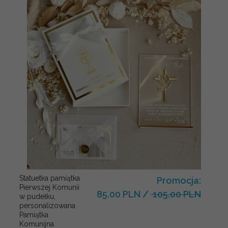
Statuetka pamiątka
Promocja:
Pierwszej Komunii
85.00 PLN
/
105.00 PLN
w pudełku,
personalizowana
Pamiątka
Komunijna