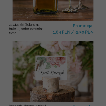
zawieszki ślubne na
Promocja:
butelki, boho dowolna
1.84 PLN
/
2.30 PLN
tresc