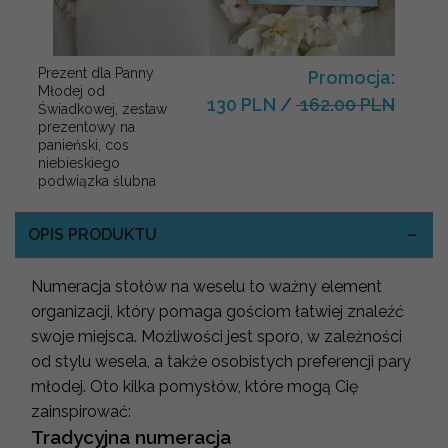
Prezent dla Panny
Promocja:
Młodej od
130 PLN
/
162.00 PLN
Świadkowej, zestaw
prezentowy na
panieński, cos
niebieskiego
podwiązka ślubna
OPIS PRODUKTU
Numeracja stołów na weselu to ważny element
organizacji, który pomaga gościom łatwiej znaleźć
swoje miejsca. Możliwości jest sporo, w zależności
od stylu wesela, a także osobistych preferencji pary
młodej. Oto kilka pomysłów, które mogą Cię
zainspirować:
Tradycyjna numeracja