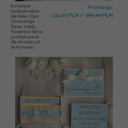
Komunijne
Promocja:
podziękowanie
139.00 PLN
/
165.00 PLN
dla Matki i Ojca
Chrzestnego
Rama i kwiaty ,
Flowerbox Serce
podziękowania
dla chrzestnych
na Komunię