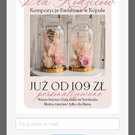
plan stołów
Promocja:
weselnych
100 PLN
/
125.00 PLN
usadzenie gości na
weselu, tablica
informacyjna dla
gości weselnych,
plan stołów na
weselu ze zdjęciem
Pary Młodej, plan