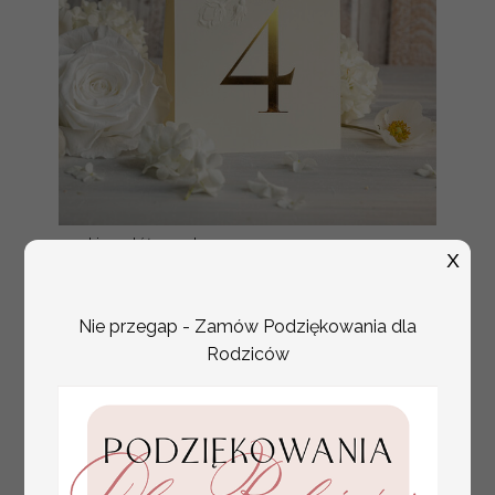
numerki na stół weselny
Promocja:
X
z tłoczonymi kwiatami,
10 PLN
/
13.00 PLN
eleganckie numerki na
stoły weselne, tłoczone
numerki na stół weselny,
Nie przegap - Zamów Podziękowania dla
dekoracja stołów
Rodziców
weselnych tłoczone
kwiaty