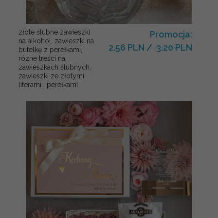
złote ślubne zawieszki
Promocja:
na alkohol, zawieszki na
2.56 PLN
/
3.20 PLN
butelkę z perełkami,
rózne treści na
zawieszkach ślubnych,
zawieszki ze złotymi
literami i perełkami