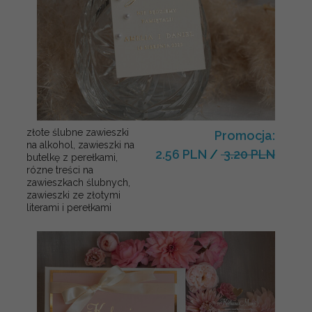
złote ślubne zawieszki
Promocja:
na alkohol, zawieszki na
2.56 PLN
/
3.20 PLN
butelkę z perełkami,
rózne treści na
zawieszkach ślubnych,
zawieszki ze złotymi
literami i perełkami