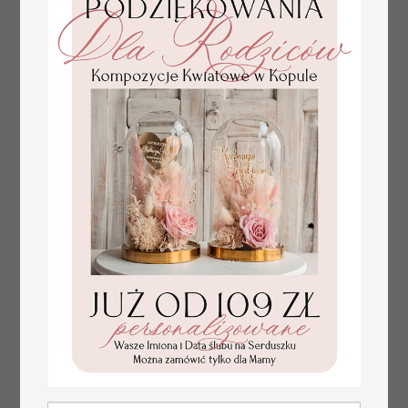
weselnych tłoczone
kwiaty
plan stołów
Promocja:
weselnych
100 PLN
/
125.00 PLN