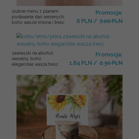
ślubne menu z planem
Promocja:
podawania dań wesenych,
6 PLN
/
7.00 PLN
boho wasze imiona i treść
zawieszki na alkohol
Promocja:
weselny, boho
1.84 PLN
/
2.30 PLN
eleganckie wasza tresc