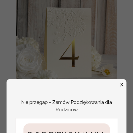
X
Nie przegap - Zamów Podziękowania dla
numerki na stół weselny
Promocja:
z tłoczonymi kwiatami,
Rodziców
10 PLN
/
13.00 PLN
eleganckie numerki na
stoły weselne, tłoczone
numerki na stół weselny,
dekoracja stołów