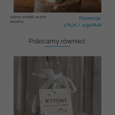
ślubne winietki na stół
Promocja:
weselny
2 PLN
/
2.50 PLN
Polecamy również: