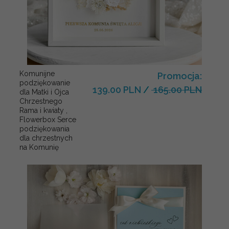
Komunijne
Promocja:
podziękowanie
139.00 PLN
/
165.00 PLN
dla Matki i Ojca
Chrzestnego
Rama i kwiaty ,
Flowerbox Serce
podziękowania
dla chrzestnych
na Komunię