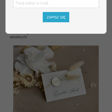
usadzenie gości na
weselu, tablica
informacyjna dla
gości weselnych,
ZAPISZ SIĘ
plan stołów na
weselu ze zdjęciem
Pary Młodej, plan
usadzenia gości
weselnych