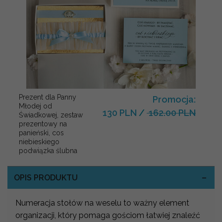
Prezent dla Panny
Promocja:
Młodej od
130 PLN
/
162.00 PLN
Świadkowej, zestaw
prezentowy na
panieński, cos
niebieskiego
podwiązka ślubna
OPIS PRODUKTU
Numeracja stołów na weselu to ważny element
organizacji, który pomaga gościom łatwiej znaleźć