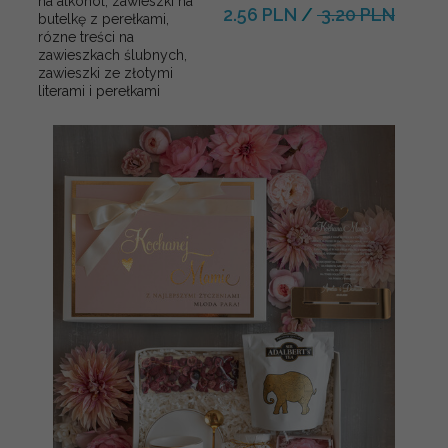
na alkohol, zawieszki na
2.56 PLN
/
3.20 PLN
butelkę z perełkami,
rózne treści na
zawieszkach ślubnych,
zawieszki ze złotymi
literami i perełkami