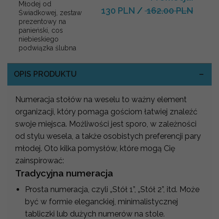
Młodej od
130 PLN
/
162.00 PLN
Świadkowej, zestaw
prezentowy na
panieński, cos
niebieskiego
podwiązka ślubna
OPIS PRODUKTU
Numeracja stołów na weselu to ważny element
organizacji, który pomaga gościom łatwiej znaleźć
swoje miejsca. Możliwości jest sporo, w zależności
od stylu wesela, a także osobistych preferencji pary
młodej. Oto kilka pomysłów, które mogą Cię
zainspirować:
Tradycyjna numeracja
Prosta numeracja, czyli „Stół 1”, „Stół 2”, itd. Może
być w formie eleganckiej, minimalistycznej
tabliczki lub dużych numerów na stole.