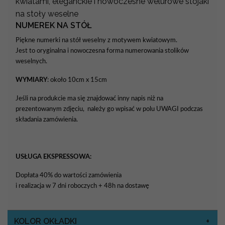
kwiatami, eleganckie i nowoczesne welurowe stojaki
na stoły weselne
NUMEREK NA STÓŁ
Piękne numerki na stół weselny z motywem kwiatowym.
Jest to oryginalna i nowoczesna forma numerowania stolików
weselnych.
WYMIARY
: około 10cm x 15cm
Jeśli na produkcie ma się znajdować inny napis niż na
prezentowanym zdjęciu, należy go wpisać w polu UWAGI podczas
składania zamówienia.
USŁUGA EKSPRESSOWA:
Dopłata 40% do wartości zamówienia
i realizacja w 7 dni roboczych + 48h na dostawę
KOLOR OKŁADKI