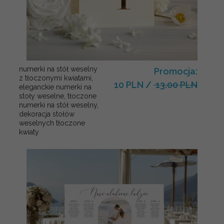
numerki na stół weselny
Promocja:
z tłoczonymi kwiatami,
10 PLN
/
13.00 PLN
eleganckie numerki na
stoły weselne, tłoczone
numerki na stół weselny,
dekoracja stołów
weselnych tłoczone
kwiaty