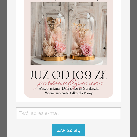
Prezent dla dziecka na narodziny
349.00 PLN
welurowy album na zdjęcia,
pamiątka z pierwszych lat życia
ZAPISZ SIĘ