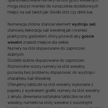
Spersonalizowane numery na stół gości weselnych
mogą służyć również do oznaczenia dodatkowych
miejsc na sali takich jak: Słodki stół czy drink bar.
Numeracja stołów stanowi element
wystroju sali
,
stanowią dekorację sali weselnej jak i również
praktyczny gadżetem, który pozwoli aby
goście
weselni
znaleźli miejsce dla siebie.
Numery na stół dopasowane do zaproszeń
ślubnych,
Dodatki ślubne dopasowane do zaproszeń,
Różnorodne wzory numery na stół weselny
pozwolą bez problemu dopasować do wystroju i
charakteru Sali Weselnej
Oferujemy tabliczki na stół weselny wykonane z
papieru z wydrukiem grafiki, numery na stół weselny
z akrylu, drewniana rustykalna tabliczka na stół
weselny, numerki na stoły weselne z suszonymi