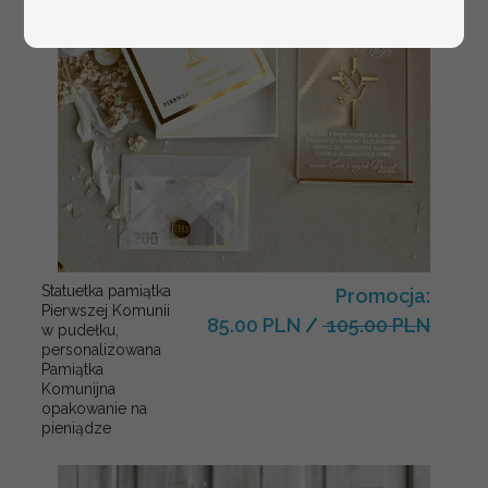
Statuetka pamiątka
Promocja:
Pierwszej Komunii
85.00 PLN
/
105.00 PLN
w pudełku,
personalizowana
Pamiątka
Komunijna
opakowanie na
pieniądze