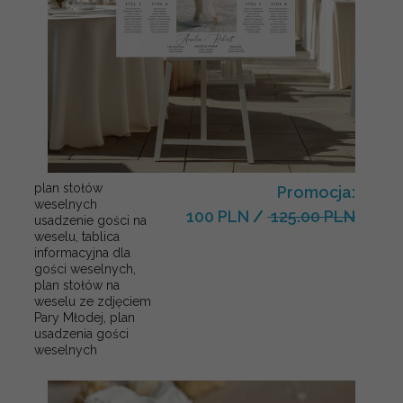
plan stołów
Promocja:
weselnych
100 PLN
/
125.00 PLN
usadzenie gości na
weselu, tablica
informacyjna dla
gości weselnych,
plan stołów na
weselu ze zdjęciem
Pary Młodej, plan
usadzenia gości
weselnych