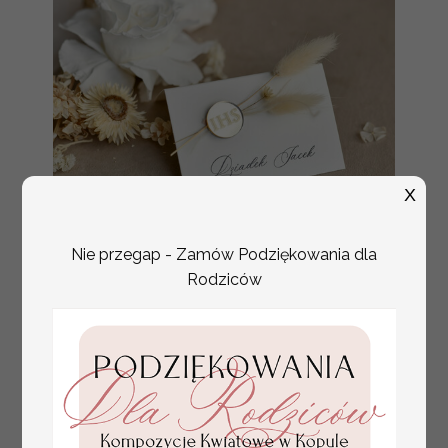
X
Nie przegap - Zamów Podziękowania dla
złote winietki na komunię, winietka
Rodziców
4.50 PLN
dekoracja stołu na komunii, komunijne
winietki z naturalnym kłosem