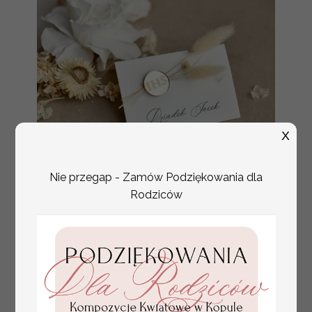
X
Nie przegap - Zamów Podziękowania dla
złote winietki na komunię, winietka
Rodziców
4.50 PLN
dekoracja stołu na komunii, komunijne
winietki z naturalnym kłosem