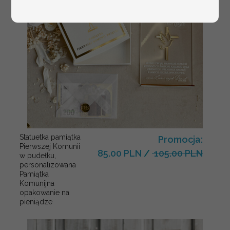
Statuetka pamiątka
Promocja:
Pierwszej Komunii
85.00 PLN
/
105.00 PLN
w pudełku,
personalizowana
Pamiątka
Komunijna
opakowanie na
pieniądze