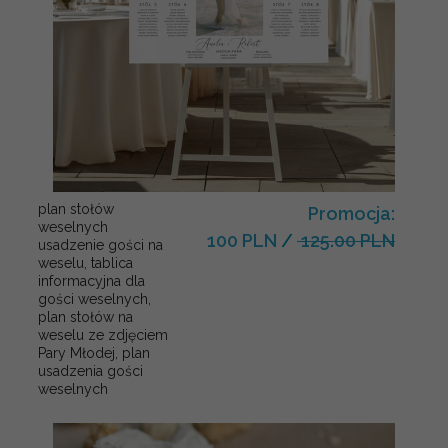
plan stołów
Promocja:
weselnych
100 PLN
/
125.00 PLN
usadzenie gości na
weselu, tablica
informacyjna dla
gości weselnych,
plan stołów na
weselu ze zdjęciem
Pary Młodej, plan
usadzenia gości
weselnych