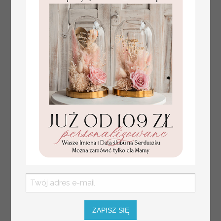
Prezent dla dziecka na narodziny
349.00 PLN
welurowy album na zdjęcia,
pamiątka z pierwszych lat życia
ZAPISZ SIĘ