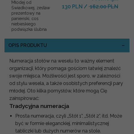
Młodej od
130 PLN
/
162.00 PLN
Świadkowej, zestaw
prezentowy na
panieński, cos
niebieskiego
podwiązka ślubna
OPIS PRODUKTU
Numeracja stołów na weselu to ważny element
organizacji, który pomaga gościom łatwiej znaleźć
swoje miejsca. Możliwości jest sporo, w zależności
od stylu wesela, a także osobistych preferencji pary
młodej. Oto kilka pomysłów, które mogą Cię
zainspirować:
Tradycyjna numeracja
Prosta numeracja, czyli „Stół 1”, „Stół 2”, itd. Może
być w formie eleganckiej, minimalistycznej
tabliczki lub dużych numerów na stole.