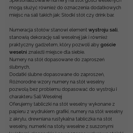
Spersonalizowane numery na stół gości weselnych
mogą służyć również do oznaczenia dodatkowych
miejsc na sali takich jak: Słodki stół czy drink bar.
Numeracja stołów stanowi element
wystroju sali
,
stanowią dekorację sali weselnej jak i również
praktyczny gadżetem, który pozwoli aby
goście
weselni
znaleźli miejsce dla siebie.
Numery na stół dopasowane do zaproszeń
ślubnych,
Dodatki ślubne dopasowane do zaproszeń,
Różnorodne wzory numery na stół weselny
pozwolą bez problemu dopasować do wystroju i
charakteru Sali Weselnej
Oferujemy tabliczki na stół weselny wykonane z
papieru z wydrukiem grafiki, numery na stół weselny
z akrylu, drewniana rustykalna tabliczka na stół
weselny, numerki na stoły weselne z suszonymi