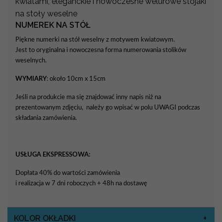
kwiatami, eleganckie i nowoczesne welurowe stojaki
na stoły weselne
NUMEREK NA STÓŁ
Piękne numerki na stół weselny z motywem kwiatowym.
Jest to oryginalna i nowoczesna forma numerowania stolików
weselnych.
WYMIARY
: około 10cm x 15cm
Jeśli na produkcie ma się znajdować inny napis niż na
prezentowanym zdjęciu, należy go wpisać w polu UWAGI podczas
składania zamówienia.
USŁUGA EKSPRESSOWA:
Dopłata 40% do wartości zamówienia
i realizacja w 7 dni roboczych + 48h na dostawę
KOLOR OKŁADKI