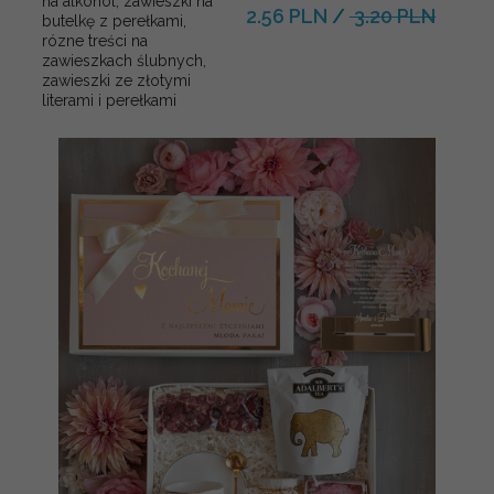
na alkohol, zawieszki na
2.56 PLN
/
3.20 PLN
butelkę z perełkami,
rózne treści na
zawieszkach ślubnych,
zawieszki ze złotymi
literami i perełkami