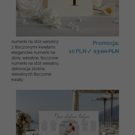
numerki na stół weselny
Promocja:
z tłoczonymi kwiatami,
10 PLN
/
13.00 PLN
eleganckie numerki na
stoły weselne, tłoczone
numerki na stół weselny,
dekoracja stołów
weselnych tłoczone
kwiaty