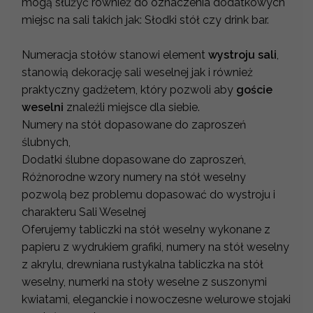
mogą służyć również do oznaczenia dodatkowych
miejsc na sali takich jak: Słodki stół czy drink bar.
Numeracja stołów stanowi element
wystroju sali
,
stanowią dekorację sali weselnej jak i również
praktyczny gadżetem, który pozwoli aby
goście
weselni
znaleźli miejsce dla siebie.
Numery na stół dopasowane do zaproszeń
ślubnych,
Dodatki ślubne dopasowane do zaproszeń,
Różnorodne wzory numery na stół weselny
pozwolą bez problemu dopasować do wystroju i
charakteru Sali Weselnej
Oferujemy tabliczki na stół weselny wykonane z
papieru z wydrukiem grafiki, numery na stół weselny
z akrylu, drewniana rustykalna tabliczka na stół
weselny, numerki na stoły weselne z suszonymi
kwiatami, eleganckie i nowoczesne welurowe stojaki