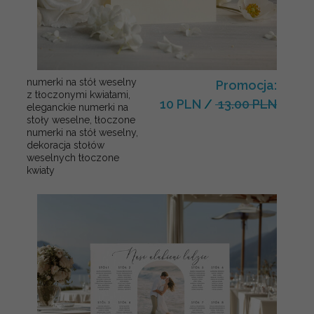
numerki na stół weselny
Promocja:
z tłoczonymi kwiatami,
10 PLN
/
13.00 PLN
eleganckie numerki na
stoły weselne, tłoczone
numerki na stół weselny,
dekoracja stołów
weselnych tłoczone
kwiaty