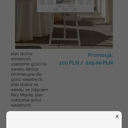
plan stołów
Promocja:
weselnych
100 PLN
/
125.00 PLN
usadzenie gości na
weselu, tablica
informacyjna dla
gości weselnych,
plan stołów na
weselu ze zdjęciem
Pary Młodej, plan
usadzenia gości
weselnych
X