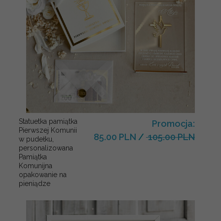
Statuetka pamiątka
Promocja:
Pierwszej Komunii
85.00 PLN
/
105.00 PLN
w pudełku,
personalizowana
Pamiątka
Komunijna
opakowanie na
pieniądze