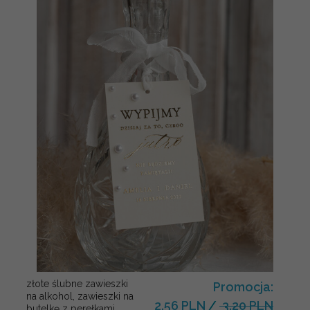
złote ślubne zawieszki
Promocja:
na alkohol, zawieszki na
2.56 PLN
/
3.20 PLN
butelkę z perełkami,