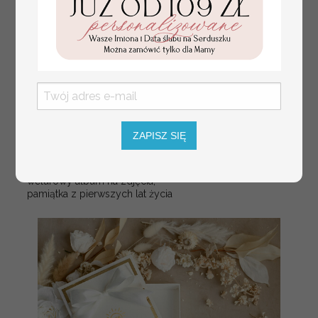
ZAPISZ SIĘ
Prezent dla dziecka na narodziny
349.00 PLN
welurowy album na zdjęcia,
pamiątka z pierwszych lat życia