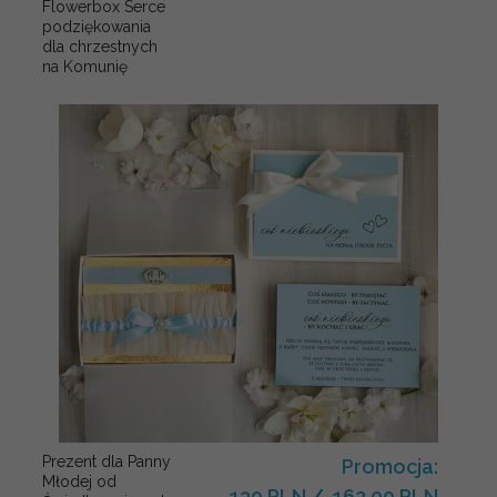
Flowerbox Serce
podziękowania
dla chrzestnych
na Komunię
Prezent dla Panny
Promocja:
Młodej od
130 PLN
/
162.00 PLN