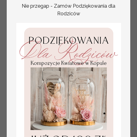
Nie przegap - Zamów Podziękowania dla
Rodziców
złote winietki na komunię, winietka
4.50 PLN
dekoracja stołu na komunii, komunijne
winietki z naturalnym kłosem