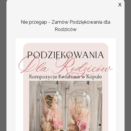
X
Nie przegap - Zamów Podziękowania dla
Rodziców
plan stołów
Promocja:
weselnych
100 PLN
/
125.00 PLN
usadzenie gości na
weselu, tablica
informacyjna dla
gości weselnych,
plan stołów na
weselu ze zdjęciem
Pary Młodej, plan
usadzenia gości
weselnych