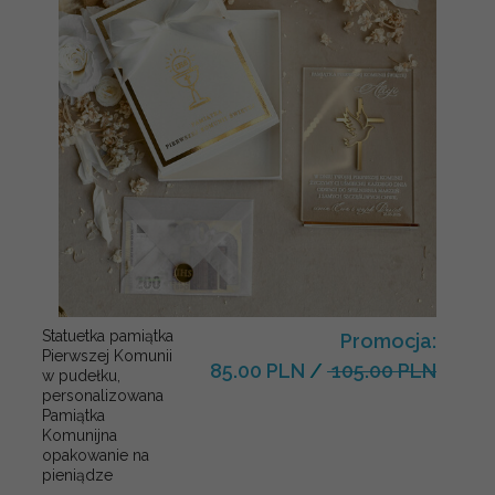
Statuetka pamiątka
Promocja:
Pierwszej Komunii
85.00 PLN
/
105.00 PLN
w pudełku,
personalizowana
Pamiątka
Komunijna
opakowanie na
pieniądze