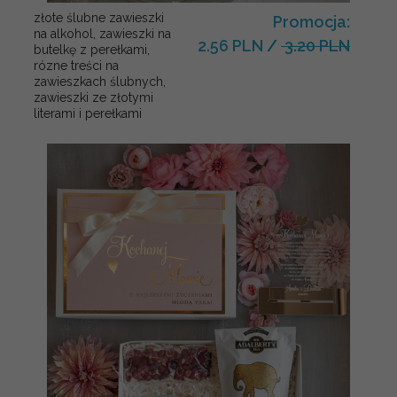
złote ślubne zawieszki
Promocja:
na alkohol, zawieszki na
2.56 PLN
/
3.20 PLN
butelkę z perełkami,
rózne treści na
zawieszkach ślubnych,
zawieszki ze złotymi
literami i perełkami