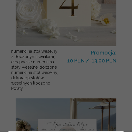
numerki na stół weselny
Promocja:
z tłoczonymi kwiatami,
10 PLN
/
13.00 PLN
eleganckie numerki na
stoły weselne, tłoczone
numerki na stół weselny,
dekoracja stołów
weselnych tłoczone
kwiaty