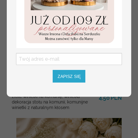
ZAPISZ SIĘ
złote winietki na komunię, winietka
4.50 PLN
dekoracja stołu na komunii, komunijne
winietki z naturalnym kłosem